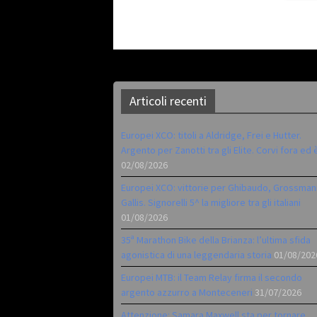
Articoli recenti
Europei XCO: titoli a Aldridge, Frei e Hutter.
Argento per Zanotti tra gli Elite. Corvi fora ed 
02/08/2026
Europei XCO: vittorie per Ghibaudo, Grossman
Gallis. Signorelli 5^ la migliore tra gli italiani
01/08/2026
35ª Marathon Bike della Brianza: l’ultima sfida
agonistica di una leggendaria storia
01/08/202
Europei MTB: il Team Relay firma il secondo
argento azzurro a Monteceneri
31/07/2026
Attenzione: Samara Maxwell sta per tornare