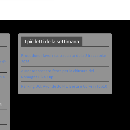
I più letti della settimana
Procedono i lavori sul tracciato della Straccabike
è 4^
2026
A Montecoronaro festa per la chiusura del
n e
Romagna Bike Cup
Ranking UCI: Avondetto N.2. Berta e Corvi in Top10
6