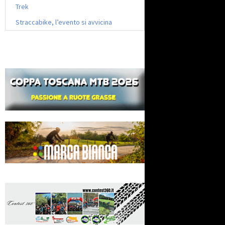
Trek
Straccabike, l’evento si avvicina