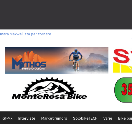
mara Maxwell sta per tornare
toli a Aldridge, Frei e Hutter. Argento per Zanotti tra gli Elite. Corvi fora ed 
ttorie per Ghibaudo, Grossmann e Gallis. Signorelli 5^ la migliore tra gli itali
ke della Brianza: l’ultima sfida agonistica di una leggendaria storia
l Team Relay firma il secondo argento azzurro a Monteceneri
Gf-Mx
Interviste
Market rumors
SolobikeTECH
Varie
Bike pa