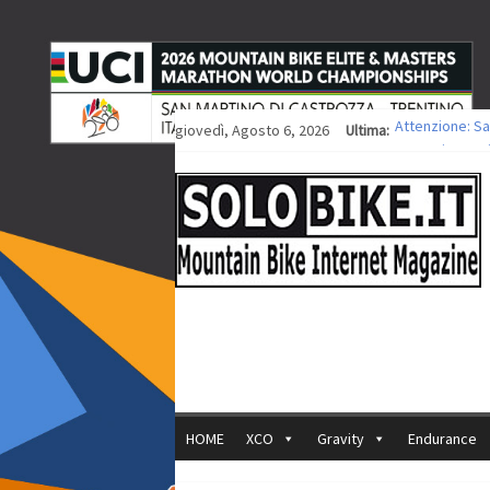
giovedì, Agosto 6, 2026
Ultima:
Attenzione: Sa
Europei XCO: ti
Europei XCO: vi
35ª Marathon Bi
Europei MTB: i
HOME
XCO
Gravity
Endurance