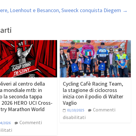
vere, Loenhout e Besancon, Sweeck conquista Diegem
→
arti
iveri al centro della
Cycling Cafè Racing Team,
a mondiale mtb: in
la stagione di ciclocross
vo la seconda tappa
inizia con il podio di Walter
a 2026 HERO UCI Cross-
Vaglio
try Marathon World
Commenti
01/10/2025
disabilitati
Commenti
04/2026
ilitati