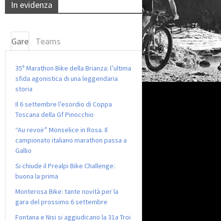
In evidenza
Gare
Teams
35ª Marathon Bike della Brianza: l’ultima
sfida agonistica di una leggendaria
storia
Il 6 settembre l’esordio di Coppa
Toscana della Gf Pinocchio
“Au revoir” Monselice in Rosa. Il
campionato italiano marathon passa a
Gallio
Si chiude il Prealpi Bike Challenge:
buona la prima
Monterosa Bike: tante novità per la
gara del prossimo 6 settembre
Fontana e Nisi si aggiudicano la 31a Troi