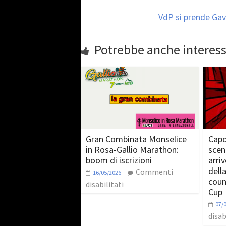
VdP si prende Ga
Potrebbe anche interess
Gran Combinata Monselice
Capol
in Rosa-Gallio Marathon:
scen
boom di iscrizioni
arri
dell
Commenti
16/05/2026
coun
disabilitati
Cup
07/
disab