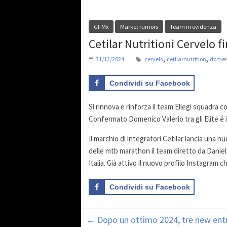
Gf-Mx
Market rumors
Team in evidenza
Cetilar Nutritioni Cervelo f
,
,
31/12/2024
cervelo
cetilarnutrition
domen
Condividi su Facebook
Si rinnova e rinforza il team Ellegi squadra 
Confermato Domenico Valerio tra gli Elite é in
Il marchio di integratori Cetilar lancia una 
delle mtb marathon il team diretto da Danie
Italia. Già attivo il nuovo profilo Instagram 
Condividi su Facebook
←
Dopo un ottimo 2024, tre new entr