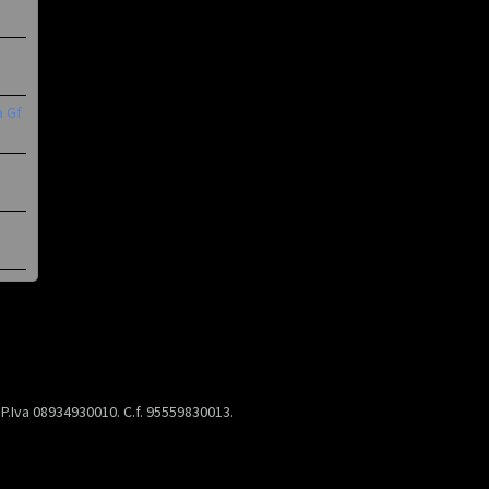
a Gf
) P.Iva 08934930010. C.f. 95559830013.