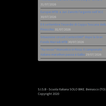
31/07/2026
Europei MTB: a Juri Zanotti l’argento nell’XCC
30/07/2026
Il 6 settembre l’esordio di Coppa Toscana dell
Pinocchio
31/07/2026
Situazione circuiti Contest360° dopo la Gran
Fondo Marradi MTB
30/07/2026
“Au revoir” Monselice in Rosa. Il campionato
italiano marathon passa a Gallio
29/07/2026
S.I.S.B - Scuola Italiana SOLO BIKE. Beinasco (TO
Copyright 2020