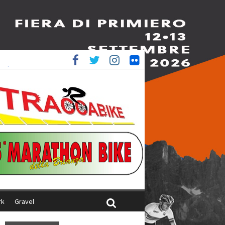
è 4^
ani
rk
Gravel