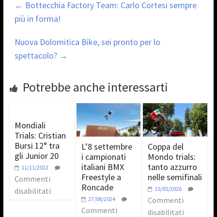
←
Bottecchia Factory Team: Carlo Cortesi sempre
più in forma!
Nuova Dolomitica Bike, sei pronto per lo
spettacolo?
→
Potrebbe anche interessarti
Mondiali
Trials: Cristian
Bursi 12° tra
L’8 settembre
Coppa del
gli Junior 20
i campionati
Mondo trials:
italiani BMX
tanto azzurro
11/11/2022
Freestyle a
nelle semifinali
Commenti
Roncade
15/05/2026
disabilitati
27/08/2024
Commenti
Commenti
disabilitati