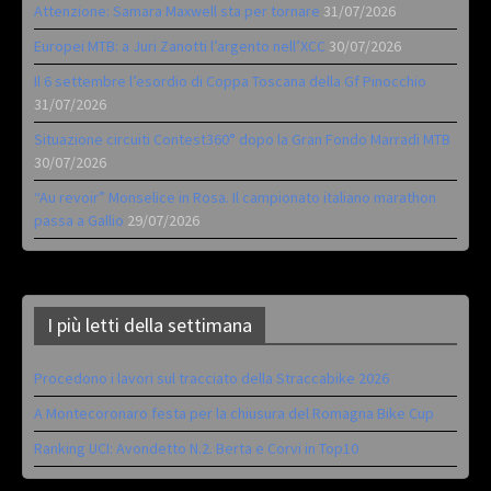
Attenzione: Samara Maxwell sta per tornare
31/07/2026
Europei MTB: a Juri Zanotti l’argento nell’XCC
30/07/2026
Il 6 settembre l’esordio di Coppa Toscana della Gf Pinocchio
31/07/2026
Situazione circuiti Contest360° dopo la Gran Fondo Marradi MTB
30/07/2026
“Au revoir” Monselice in Rosa. Il campionato italiano marathon
passa a Gallio
29/07/2026
I più letti della settimana
Procedono i lavori sul tracciato della Straccabike 2026
A Montecoronaro festa per la chiusura del Romagna Bike Cup
Ranking UCI: Avondetto N.2. Berta e Corvi in Top10