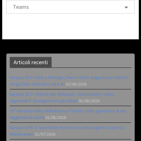
Teams
Articoli recenti
Europei XCO: titoli a Aldridge, Frei e Hutter. Argento per Zanotti
tra gli Elite. Corvi fora ed è 4^
02/08/2026
Europei XCO: vittorie per Ghibaudo, Grossmann e Gallis.
Signorelli 5^ la migliore tra gli italiani
01/08/2026
35ª Marathon Bike della Brianza: l’ultima sfida agonistica di una
leggendaria storia
01/08/2026
Europei MTB: il Team Relay firma il secondo argento azzurro a
Monteceneri
31/07/2026