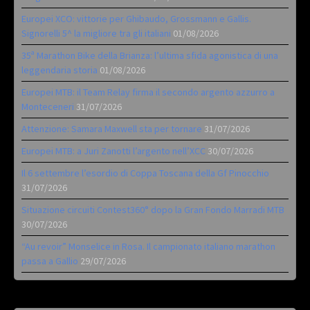
Europei XCO: vittorie per Ghibaudo, Grossmann e Gallis.
Signorelli 5^ la migliore tra gli italiani
01/08/2026
35ª Marathon Bike della Brianza: l’ultima sfida agonistica di una
leggendaria storia
01/08/2026
Europei MTB: il Team Relay firma il secondo argento azzurro a
Monteceneri
31/07/2026
Attenzione: Samara Maxwell sta per tornare
31/07/2026
Europei MTB: a Juri Zanotti l’argento nell’XCC
30/07/2026
Il 6 settembre l’esordio di Coppa Toscana della Gf Pinocchio
31/07/2026
Situazione circuiti Contest360° dopo la Gran Fondo Marradi MTB
30/07/2026
“Au revoir” Monselice in Rosa. Il campionato italiano marathon
passa a Gallio
29/07/2026