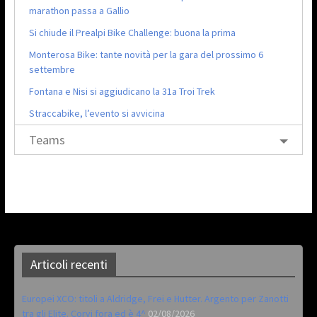
marathon passa a Gallio
Si chiude il Prealpi Bike Challenge: buona la prima
Monterosa Bike: tante novità per la gara del prossimo 6
settembre
Fontana e Nisi si aggiudicano la 31a Troi Trek
Straccabike, l’evento si avvicina
Teams
Articoli recenti
Europei XCO: titoli a Aldridge, Frei e Hutter. Argento per Zanotti
tra gli Elite. Corvi fora ed è 4^
02/08/2026