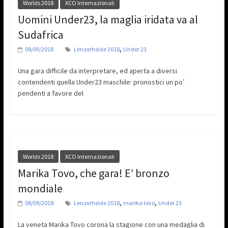
Worlds 2018
XCO Internazionali
Uomini Under23, la maglia iridata va al
Sudafrica
,
08/09/2018
Lenzerheide 2018
Under 23
Una gara difficile da interpretare, ed aperta a diversi
contendenti quella Under23 maschile: pronostici un po’
pendenti a favore del
Worlds 2018
XCO Internazionali
Marika Tovo, che gara! E’ bronzo
mondiale
,
,
08/09/2018
Lenzerheide 2018
marika tovo
Under 23
La veneta Marika Tovo corona la stagione con una medaglia di