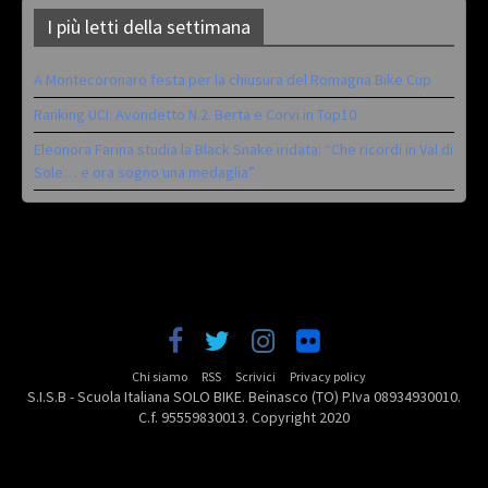
I più letti della settimana
A Montecoronaro festa per la chiusura del Romagna Bike Cup
Ranking UCI: Avondetto N.2. Berta e Corvi in Top10
Eleonora Farina studia la Black Snake iridata: “Che ricordi in Val di
Sole… e ora sogno una medaglia”
Chi siamo
RSS
Scrivici
Privacy policy
S.I.S.B - Scuola Italiana SOLO BIKE. Beinasco (TO) P.Iva 08934930010.
C.f. 95559830013. Copyright 2020