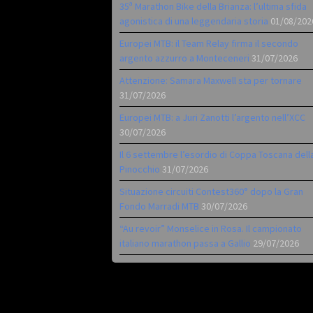
35ª Marathon Bike della Brianza: l’ultima sfida
agonistica di una leggendaria storia
01/08/202
Europei MTB: il Team Relay firma il secondo
argento azzurro a Monteceneri
31/07/2026
Attenzione: Samara Maxwell sta per tornare
31/07/2026
Europei MTB: a Juri Zanotti l’argento nell’XCC
30/07/2026
Il 6 settembre l’esordio di Coppa Toscana dell
Pinocchio
31/07/2026
Situazione circuiti Contest360° dopo la Gran
Fondo Marradi MTB
30/07/2026
“Au revoir” Monselice in Rosa. Il campionato
italiano marathon passa a Gallio
29/07/2026