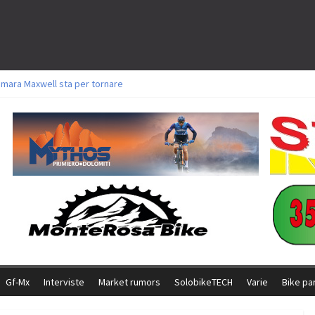
amara Maxwell sta per tornare
toli a Aldridge, Frei e Hutter. Argento per Zanotti tra gli Elite. Corvi fora ed 
ttorie per Ghibaudo, Grossmann e Gallis. Signorelli 5^ la migliore tra gli ital
ike della Brianza: l’ultima sfida agonistica di una leggendaria storia
l Team Relay firma il secondo argento azzurro a Monteceneri
Gf-Mx
Interviste
Market rumors
SolobikeTECH
Varie
Bike pa