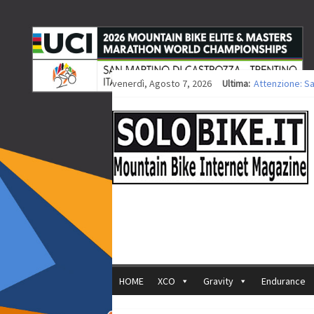
venerdì, Agosto 7, 2026
Ultima:
Attenzione: S
Europei XCO: ti
Europei XCO: vi
35ª Marathon B
Europei MTB: i
HOME
XCO
Gravity
Endurance