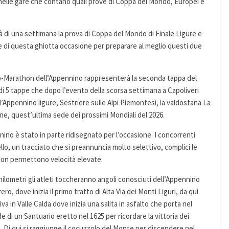
nelle gare che contano quali prove di Coppa del Mondo, Europei e
à di una settimana la prova di Coppa del Mondo di Finale Ligure e
re di questa ghiotta occasione per preparare al meglio questi due
Marathon dell’Appennino rappresenterà la seconda tappa del
i 5 tappe che dopo l’evento della scorsa settimana a Capoliveri
ll’Appennino ligure, Sestriere sulle Alpi Piemontesi, la valdostana La
tine, quest’ultima sede dei prossimi Mondiali del 2026.
nino è stato in parte ridisegnato per l’occasione. I concorrenti
ello, un tracciato che si preannuncia molto selettivo, complici le
non permettono velocità elevate.
hilometri gli atleti toccheranno angoli conosciuti dell’Appennino
o, dove inizia il primo tratto di Alta Via dei Monti Liguri, da qui
iva in Valle Calda dove inizia una salita in asfalto che porta nel
e di un Santuario eretto nel 1625 per ricordare la vittoria dei
 Di qui si raggiunge il cocuzzolo del Monte per discendere nel