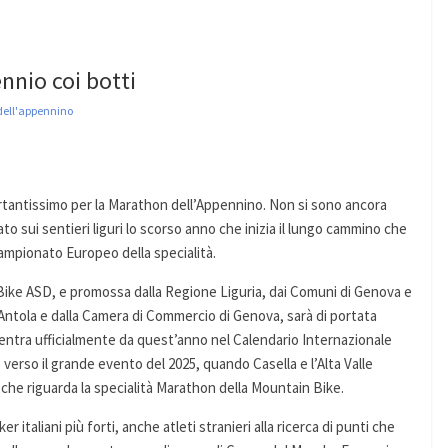
ennio coi botti
ell'appennino
rtantissimo per la Marathon dell’Appennino. Non si sono ancora
to sui sentieri liguri lo scorso anno che inizia il lungo cammino che
Campionato Europeo della specialità.
ike ASD, e promossa dalla Regione Liguria, dai Comuni di Genova e
o Antola e dalla Camera di Commercio di Genova, sarà di portata
 entra ufficialmente da quest’anno nel Calendario Internazionale
verso il grande evento del 2025, quando Casella e l’Alta Valle
 che riguarda la specialità Marathon della Mountain Bike.
er italiani più forti, anche atleti stranieri alla ricerca di punti che