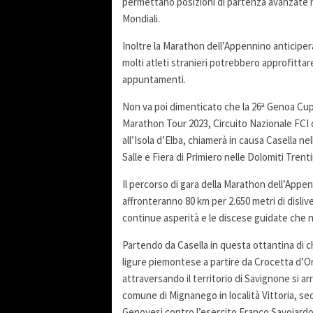
permettano posizioni di partenza avanzate 
Mondiali.
Inoltre la Marathon dell’Appennino anticiper
molti atleti stranieri potrebbero approfitta
appuntamenti.
Non va poi dimenticato che la 26
Genoa Cup-
a
Marathon Tour 2023, Circuito Nazionale FCI d
all’Isola d’Elba, chiamerà in causa Casella ne
Salle e Fiera di Primiero nelle Dolomiti Tren
Il percorso di gara della Marathon dell’Appen
affronteranno 80 km per 2.650 metri di disliv
continue asperità e le discese guidate che 
Partendo da Casella in questa ottantina di c
ligure piemontese a partire da Crocetta d’Orer
attraversando il territorio di Savignone si arr
comune di Mignanego in località Vittoria, sed
Genovesi contro l’esercito Franco Savoiardo.