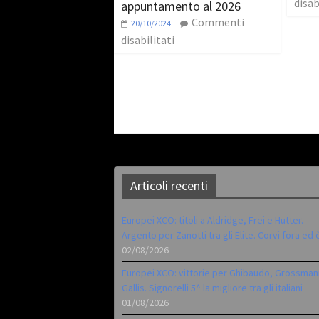
disab
appuntamento al 2026
Commenti
20/10/2024
disabilitati
Articoli recenti
Europei XCO: titoli a Aldridge, Frei e Hutter.
Argento per Zanotti tra gli Elite. Corvi fora ed 
02/08/2026
Europei XCO: vittorie per Ghibaudo, Grossman
Gallis. Signorelli 5^ la migliore tra gli italiani
01/08/2026