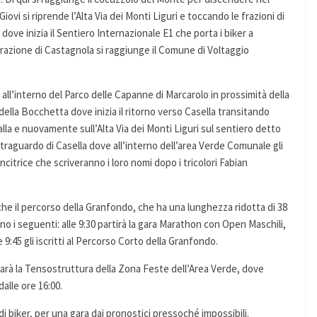
ovi si riprende l’Alta Via dei Monti Liguri e toccando le frazioni di
 dove inizia il Sentiero Internazionale E1 che porta i biker a
frazione di Castagnola si raggiunge il Comune di Voltaggio
a all’interno del Parco delle Capanne di Marcarolo in prossimità della
della Bocchetta dove inizia il ritorno verso Casella transitando
la e nuovamente sull’Alta Via dei Monti Liguri sul sentiero detto
il traguardo di Casella dove all’interno dell’area Verde Comunale gli
incitrice che scriveranno i loro nomi dopo i tricolori Fabian
he il percorso della Granfondo, che ha una lunghezza ridotta di 38
sono i seguenti: alle 9:30 partirà la gara Marathon con Open Maschili,
 9:45 gli iscritti al Percorso Corto della Granfondo.
 sarà la Tensostruttura della Zona Feste dell’Area Verde, dove
alle ore 16:00.
i biker, per una gara dai pronostici pressoché impossibili.