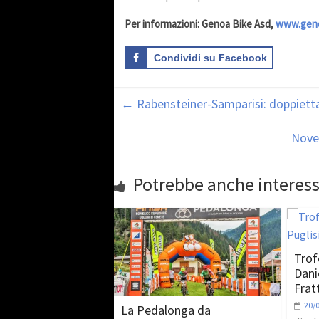
Per informazioni: Genoa Bike Asd,
www.geno
Condividi su Facebook
←
Rabensteiner-Samparisi: doppietta
Nove
Potrebbe anche interess
Trof
Dani
Frat
20/
La Pedalonga da