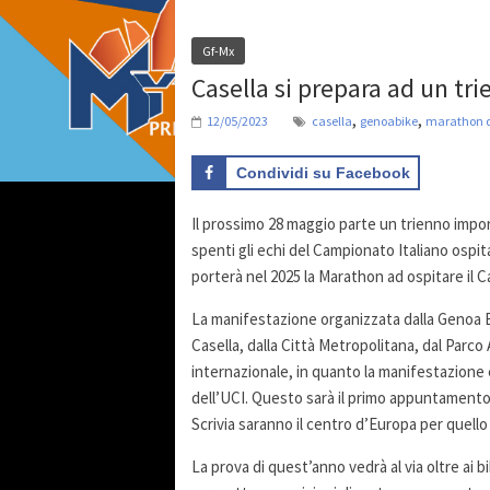
Gf-Mx
Casella si prepara ad un tri
,
,
12/05/2023
casella
genoabike
marathon d
Condividi su Facebook
Il prossimo 28 maggio parte un trienno impo
spenti gli echi del Campionato Italiano ospita
porterà nel 2025 la Marathon ad ospitare il 
La manifestazione organizzata dalla Genoa B
Casella, dalla Città Metropolitana, dal Parc
internazionale, in quanto la manifestazione
dell’UCI. Questo sarà il primo appuntamento 
Scrivia saranno il centro d’Europa per quello
La prova di quest’anno vedrà al via oltre ai bik