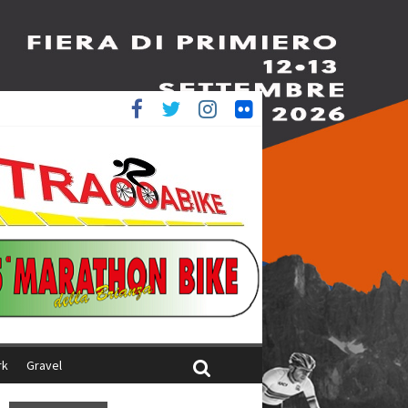
è 4^
iani
rk
Gravel