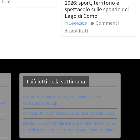
ilitati
2026: sport, territorio e
spettacolo sulle sponde del
Lago di Como
Commenti
14/04/2026
disabilitati
I più letti della settimana
A Montecoronaro festa per la chiusura del
è 4^
Romagna Bike Cup
Ranking UCI: Avondetto N.2. Berta e Corvi in Top10
n e
Eleonora Farina studia la Black Snake iridata: “Che
ricordi in Val di Sole… e ora sogno una medaglia”