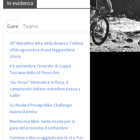
In evidenza
Gare
Teams
35ª Marathon Bike della Brianza: l’ultima
sfida agonistica di una leggendaria
storia
Il 6 settembre l’esordio di Coppa
Toscana della Gf Pinocchio
“Au revoir” Monselice in Rosa. Il
campionato italiano marathon passa a
Gallio
Si chiude il Prealpi Bike Challenge:
buona la prima
Monterosa Bike: tante novità per la
gara del prossimo 6 settembre
Fontana e Nisi si aggiudicano la 31a Troi