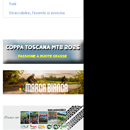
Trek
Straccabike, l’evento si avvicina