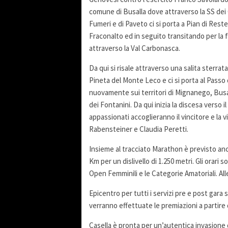
comune di Busalla dove attraverso la SS dei Gi
Fumeri e di Paveto ci si porta a Pian di Reste
Fraconalto ed in seguito transitando per la 
attraverso la Val Carbonasca.
Da qui si risale attraverso una salita sterrat
Pineta del Monte Leco e ci si porta al Passo 
nuovamente sui territori di Mignanego, Busal
dei Fontanini. Da qui inizia la discesa verso 
appassionati accoglieranno il vincitore e la v
Rabensteiner e Claudia Peretti.
Insieme al tracciato Marathon è previsto anc
Km per un dislivello di 1.250 metri. Gli orari 
Open Femminili e le Categorie Amatoriali. Alle
Epicentro per tutti i servizi pre e post gara
verranno effettuate le premiazioni a partire d
Casella è pronta per un’autentica invasione d