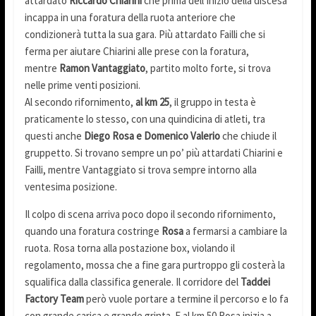
attardato
Riccardo Chiarini
che prima dell’inizio della discesa
incappa in una foratura della ruota anteriore che
condizionerà tutta la sua gara. Più attardato Failli che si
ferma per aiutare Chiarini alle prese con la foratura,
mentre
Ramon Vantaggiato
, partito molto forte, si trova
nelle prime venti posizioni.
Al secondo rifornimento,
al km 25
, il gruppo in testa è
praticamente lo stesso, con una quindicina di atleti, tra
questi anche
Diego Rosa e Domenico Valerio
che chiude il
gruppetto. Si trovano sempre un po’ più attardati Chiarini e
Failli, mentre Vantaggiato si trova sempre intorno alla
ventesima posizione.
Il colpo di scena arriva poco dopo il secondo rifornimento,
quando una foratura costringe
Rosa
a fermarsi a cambiare la
ruota. Rosa torna alla postazione box, violando il
regolamento, mossa che a fine gara purtroppo gli costerà la
squalifica dalla classifica generale. Il corridore del
Taddei
Factory Team
però vuole portare a termine il percorso e lo fa
con grande carica e grande grinta. E al km 50 Rosa inizia a