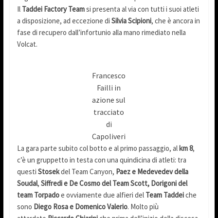
Il
Taddei Factory Team
si presenta al via con tutti i suoi atleti
a disposizione, ad eccezione di
Silvia Scipioni
, che è ancora in
fase di recupero dall’infortunio alla mano rimediato nella
Volcat.
Francesco
Failli in
azione sul
tracciato
di
Capoliveri
La gara parte subito col botto e al primo passaggio, al
km 8
,
c’è un gruppetto in testa con una quindicina di atleti: tra
questi
Stosek
del Team Canyon,
Paez e Medevedev della
Soudal
,
Siffredi e De Cosmo del Team Scott, Dorigoni del
team Torpado
e ovviamente due alfieri del
Team Taddei
che
sono
Diego Rosa e Domenico Valerio
. Molto più