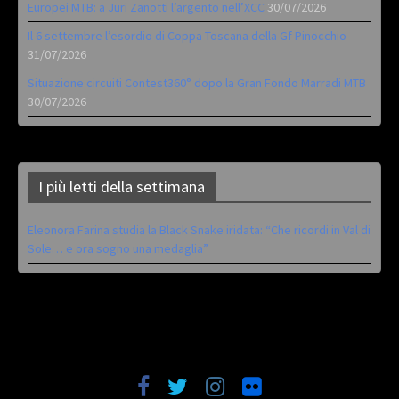
Europei MTB: a Juri Zanotti l’argento nell’XCC
30/07/2026
Il 6 settembre l’esordio di Coppa Toscana della Gf Pinocchio
31/07/2026
Situazione circuiti Contest360° dopo la Gran Fondo Marradi MTB
30/07/2026
I più letti della settimana
Eleonora Farina studia la Black Snake iridata: “Che ricordi in Val di
Sole… e ora sogno una medaglia”