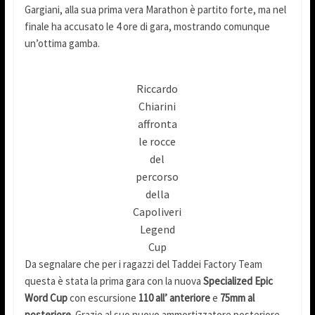
Gargiani, alla sua prima vera Marathon è partito forte, ma nel
finale ha accusato le 4 ore di gara, mostrando comunque
un’ottima gamba.
Riccardo
Chiarini
affronta
le rocce
del
percorso
della
Capoliveri
Legend
Cup
Da segnalare che per i ragazzi del Taddei Factory Team
questa è stata la prima gara con la nuova
Specialized Epic
Word Cup
con escursione
110 all’ anteriore
e
75mm al
posteriore
. Grazie al suo nuovo ammortizzatore posteriore,