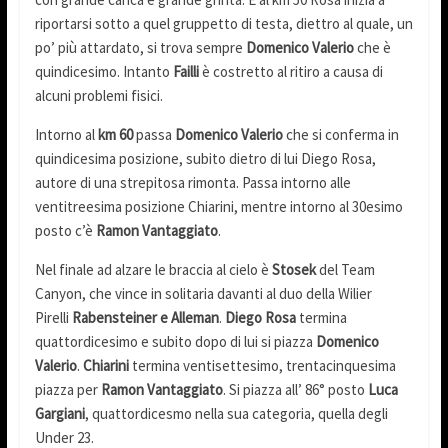
riportarsi sotto a quel gruppetto di testa, diettro al quale, un
po’ più attardato, si trova sempre
Domenico Valerio
che è
quindicesimo. Intanto
Failli
è costretto al ritiro a causa di
alcuni problemi fisici.
Intorno al
km 60
passa
Domenico Valerio
che si conferma in
quindicesima posizione, subito dietro di lui Diego Rosa,
autore di una strepitosa rimonta. Passa intorno alle
ventitreesima posizione Chiarini, mentre intorno al 30esimo
posto c’è
Ramon Vantaggiato
.
Nel finale ad alzare le braccia al cielo è
Stosek
del Team
Canyon, che vince in solitaria davanti al duo della Wilier
Pirelli
Rabensteiner e Alleman
.
Diego Rosa
termina
quattordicesimo e subito dopo di lui si piazza
Domenico
Valerio
.
Chiarini
termina ventisettesimo, trentacinquesima
piazza per
Ramon Vantaggiato
. Si piazza all’ 86° posto
Luca
Gargiani
, quattordicesmo nella sua categoria, quella degli
Under 23.