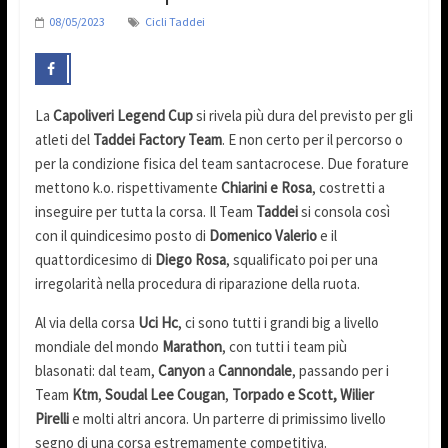
08/05/2023
Cicli Taddei
La
Capoliveri Legend Cup
si rivela più dura del previsto per gli
atleti del
Taddei Factory Team
. E non certo per il percorso o
per la condizione fisica del team santacrocese. Due forature
mettono k.o. rispettivamente
Chiarini e Rosa
, costretti a
inseguire per tutta la corsa. Il Team
Taddei
si consola così
con il quindicesimo posto di
Domenico Valerio
e il
quattordicesimo di
Diego Rosa
, squalificato poi per una
irregolarità nella procedura di riparazione della ruota.
Al via della corsa
Uci Hc
, ci sono tutti i grandi big a livello
mondiale del mondo
Marathon
, con tutti i team più
blasonati: dal team,
Canyon
a
Cannondale
, passando per i
Team
Ktm
,
Soudal Lee Cougan
,
Torpado e Scott, Wilier
Pirelli
e molti altri ancora. Un parterre di primissimo livello
segno di una corsa estremamente competitiva.