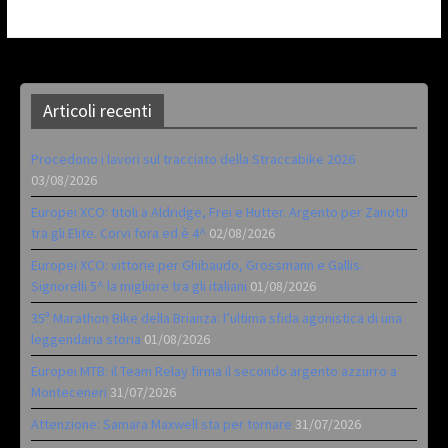
Articoli recenti
Procedono i lavori sul tracciato della Straccabike 2026
03/08/2026
Europei XCO: titoli a Aldridge, Frei e Hutter. Argento per Zanotti
tra gli Elite. Corvi fora ed è 4^
02/08/2026
Europei XCO: vittorie per Ghibaudo, Grossmann e Gallis.
Signorelli 5^ la migliore tra gli italiani
01/08/2026
35ª Marathon Bike della Brianza: l’ultima sfida agonistica di una
leggendaria storia
01/08/2026
Europei MTB: il Team Relay firma il secondo argento azzurro a
Monteceneri
31/07/2026
Attenzione: Samara Maxwell sta per tornare
31/07/2026