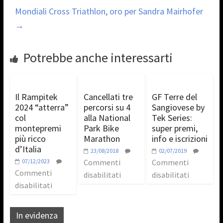
Mondiali Cross Triathlon, oro per Sandra Mairhofer
→
Potrebbe anche interessarti
Il Rampitek
Cancellati tre
GF Terre del
2024 “atterra”
percorsi su 4
Sangiovese by
col
alla National
Tek Series:
montepremi
Park Bike
super premi,
più ricco
Marathon
info e iscrizioni
d’Italia
23/08/2018
02/07/2019
07/12/2023
Commenti
Commenti
Commenti
disabilitati
disabilitati
disabilitati
In evidenza