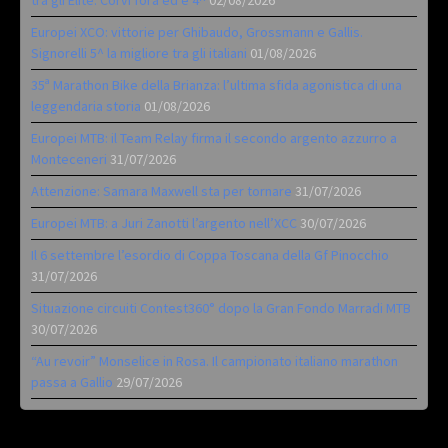
Europei XCO: vittorie per Ghibaudo, Grossmann e Gallis.
Signorelli 5^ la migliore tra gli italiani
01/08/2026
35ª Marathon Bike della Brianza: l’ultima sfida agonistica di una
leggendaria storia
01/08/2026
Europei MTB: il Team Relay firma il secondo argento azzurro a
Monteceneri
31/07/2026
Attenzione: Samara Maxwell sta per tornare
31/07/2026
Europei MTB: a Juri Zanotti l’argento nell’XCC
30/07/2026
Il 6 settembre l’esordio di Coppa Toscana della Gf Pinocchio
31/07/2026
Situazione circuiti Contest360° dopo la Gran Fondo Marradi MTB
30/07/2026
“Au revoir” Monselice in Rosa. Il campionato italiano marathon
passa a Gallio
29/07/2026