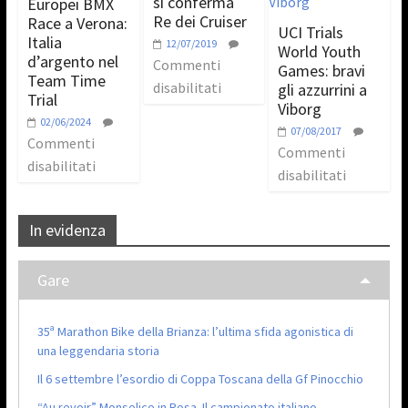
si conferma
Europei BMX
Re dei Cruiser
Race a Verona:
UCI Trials
Italia
12/07/2019
World Youth
d’argento nel
Commenti
Games: bravi
Team Time
disabilitati
gli azzurrini a
Trial
Viborg
02/06/2024
07/08/2017
Commenti
Commenti
disabilitati
disabilitati
In evidenza
Gare
35ª Marathon Bike della Brianza: l’ultima sfida agonistica di
una leggendaria storia
Il 6 settembre l’esordio di Coppa Toscana della Gf Pinocchio
“Au revoir” Monselice in Rosa. Il campionato italiano