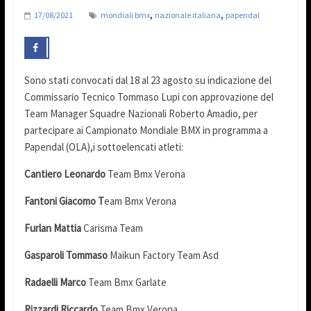
,
,
17/08/2021
mondiali bmx
nazionale italiana
papendal
Sono stati convocati dal 18 al 23 agosto su indicazione del
Commissario Tecnico Tommaso Lupi con approvazione del
Team Manager Squadre Nazionali Roberto Amadio, per
partecipare ai Campionato Mondiale BMX in programma a
Papendal (OLA),i sottoelencati atleti:
Cantiero Leonardo
Team Bmx Verona
Fantoni Giacomo T
eam Bmx Verona
Furlan Mattia
Carisma Team
Gasparoli Tommaso
Maikun Factory Team Asd
Radaelli Marco
Team Bmx Garlate
Rizzardi Riccardo
Team Bmx Verona