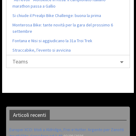
marathon passa a Gallio
Si chiude il Prealpi Bike Challenge: buona la prima
Monterosa Bike: tante novità per la gara del prossimo 6
settembre
Fontana e Nisi si aggiudicano la 31a Troi Trek
Straccabike, l’evento si avvicina
Teams
Articoli recenti
Europei XCO: titoli a Aldridge, Frei e Hutter. Argento per Zanotti
tra gli Elite. Corvi fora ed è 4^
02/08/2026