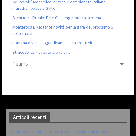
“Au revoir” Monselice in Rosa. Il campionato italiano
marathon passa a Gallio
Si chiude il Prealpi Bike Challenge: buona la prima
Monterosa Bike: tante novità per la gara del prossimo 6
settembre
Fontana e Nisi si aggiudicano la 31a Troi Trek
Straccabike, l’evento si avvicina
Teams
Articoli recenti
Procedono i lavori sul tracciato della Straccabike 2026