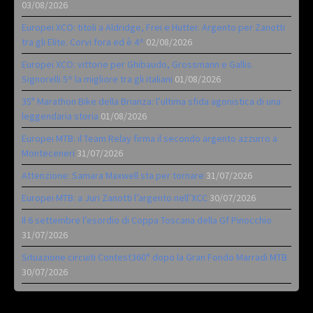
03/08/2026
Europei XCO: titoli a Aldridge, Frei e Hutter. Argento per Zanotti
tra gli Elite. Corvi fora ed è 4^
02/08/2026
Europei XCO: vittorie per Ghibaudo, Grossmann e Gallis.
Signorelli 5^ la migliore tra gli italiani
01/08/2026
35ª Marathon Bike della Brianza: l’ultima sfida agonistica di una
leggendaria storia
01/08/2026
Europei MTB: il Team Relay firma il secondo argento azzurro a
Monteceneri
31/07/2026
Attenzione: Samara Maxwell sta per tornare
31/07/2026
Europei MTB: a Juri Zanotti l’argento nell’XCC
30/07/2026
Il 6 settembre l’esordio di Coppa Toscana della Gf Pinocchio
31/07/2026
Situazione circuiti Contest360° dopo la Gran Fondo Marradi MTB
30/07/2026