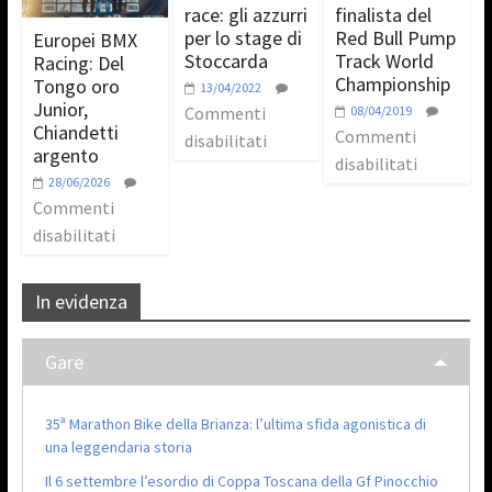
race: gli azzurri
finalista del
per lo stage di
Red Bull Pump
Europei BMX
Stoccarda
Track World
Racing: Del
Championship
Tongo oro
13/04/2022
Junior,
Commenti
08/04/2019
Chiandetti
Commenti
disabilitati
argento
disabilitati
28/06/2026
Commenti
disabilitati
In evidenza
Gare
35ª Marathon Bike della Brianza: l’ultima sfida agonistica di
una leggendaria storia
Il 6 settembre l’esordio di Coppa Toscana della Gf Pinocchio