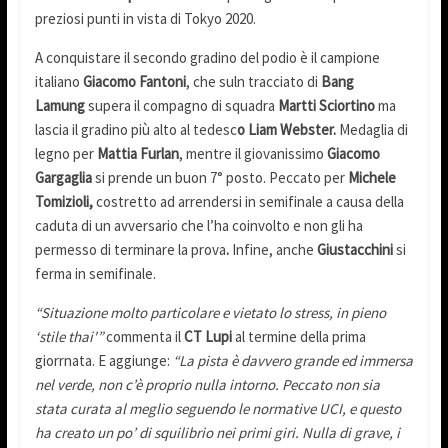
preziosi punti in vista di Tokyo 2020.
A conquistare il secondo gradino del podio è il campione
italiano
Giacomo Fantoni
, che suln tracciato di
Bang
Lamung
supera il compagno di squadra
Martti Sciortino
ma
lascia il gradino più alto al tedesc
o Liam Webster.
Medaglia di
legno per
Mattia Furlan
, mentre il giovanissimo
Giacomo
Gargaglia
si prende un buon 7° posto. Peccato per
Michele
Tomizioli,
costretto ad arrendersi in semifinale a causa della
caduta di un avversario che l’ha coinvolto e non gli ha
permesso di terminare la prova
.
Infine, anche
Giustacchini
si
ferma in semifinale.
“Situazione molto particolare e vietato lo stress, in pieno
‘stile thai'”
commenta il
CT Lupi
al termine della prima
giorrnata. E aggiunge:
“La pista è davvero grande ed immersa
nel verde, non c’è proprio nulla intorno. Peccato non sia
stata curata al meglio seguendo le normative UCI, e questo
ha creato un po’ di squilibrio nei primi giri. Nulla di grave, i