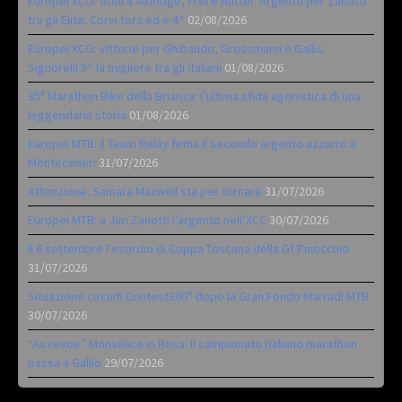
Europei XCO: titoli a Aldridge, Frei e Hutter. Argento per Zanotti
tra gli Elite. Corvi fora ed è 4^
02/08/2026
Europei XCO: vittorie per Ghibaudo, Grossmann e Gallis.
Signorelli 5^ la migliore tra gli italiani
01/08/2026
35ª Marathon Bike della Brianza: l’ultima sfida agonistica di una
leggendaria storia
01/08/2026
Europei MTB: il Team Relay firma il secondo argento azzurro a
Monteceneri
31/07/2026
Attenzione: Samara Maxwell sta per tornare
31/07/2026
Europei MTB: a Juri Zanotti l’argento nell’XCC
30/07/2026
Il 6 settembre l’esordio di Coppa Toscana della Gf Pinocchio
31/07/2026
Situazione circuiti Contest360° dopo la Gran Fondo Marradi MTB
30/07/2026
“Au revoir” Monselice in Rosa. Il campionato italiano marathon
passa a Gallio
29/07/2026