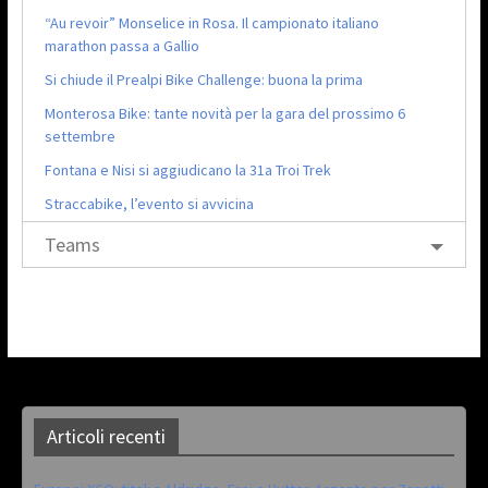
“Au revoir” Monselice in Rosa. Il campionato italiano
marathon passa a Gallio
Si chiude il Prealpi Bike Challenge: buona la prima
Monterosa Bike: tante novità per la gara del prossimo 6
settembre
Fontana e Nisi si aggiudicano la 31a Troi Trek
Straccabike, l’evento si avvicina
Teams
Articoli recenti