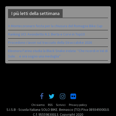
I più letti della settimana
A Montecoronaro festa per la chiusura del Romagna Bike Cup
Ranking UCI: Avondetto N.2. Berta e Corvi in Top10
Procedono i lavori sul tracciato della Straccabike 2026
Eleonora Farina studia la Black Snake iridata: “Che ricordi in Val di
Sole… e ora sogno una medaglia”
Chi siamo
RSS
Scrivici
Privacy policy
S.I.S.B - Scuola Italiana SOLO BIKE. Beinasco (TO) P.Iva 08934930010.
C.f. 95559830013. Copyright 2020