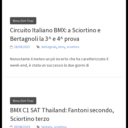
Bmx-Dirt-Trial
Circuito Italiano BMX: a Sciortino e
Bertagnoli la 3^ e 4^ prova
,
,
28/04/2022
bertagnoli
bmx
sciortino
Nonostante il meteo un pò incerto che ha caratterizzato il
week end, è stata un successo la due giorni di
Bmx-Dirt-Trial
BMX C1 SAT Thailand: Fantoni secondo,
Sciortino terzo
,
09/08/2019
fantoni
sciortino