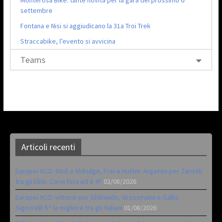
Monterosa Bike: tante novità per la gara del prossimo 6
settembre
Fontana e Nisi si aggiudicano la 31a Troi Trek
Straccabike, l’evento si avvicina
Teams
Articoli recenti
Europei XCO: titoli a Aldridge, Frei e Hutter. Argento per Zanotti
tra gli Elite. Corvi fora ed è 4^
02/08/2026
Europei XCO: vittorie per Ghibaudo, Grossmann e Gallis.
Signorelli 5^ la migliore tra gli italiani
01/08/2026