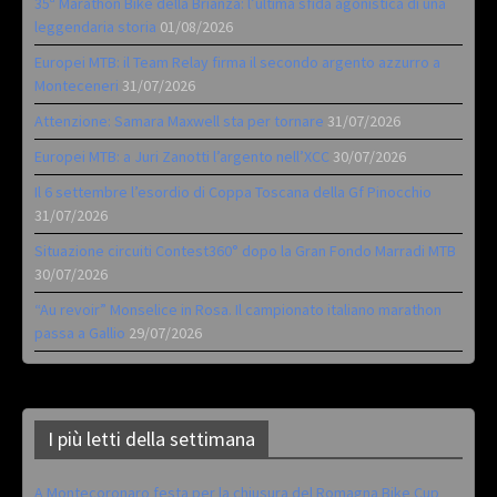
35ª Marathon Bike della Brianza: l’ultima sfida agonistica di una
leggendaria storia
01/08/2026
Europei MTB: il Team Relay firma il secondo argento azzurro a
Monteceneri
31/07/2026
Attenzione: Samara Maxwell sta per tornare
31/07/2026
Europei MTB: a Juri Zanotti l’argento nell’XCC
30/07/2026
Il 6 settembre l’esordio di Coppa Toscana della Gf Pinocchio
31/07/2026
Situazione circuiti Contest360° dopo la Gran Fondo Marradi MTB
30/07/2026
“Au revoir” Monselice in Rosa. Il campionato italiano marathon
passa a Gallio
29/07/2026
I più letti della settimana
A Montecoronaro festa per la chiusura del Romagna Bike Cup