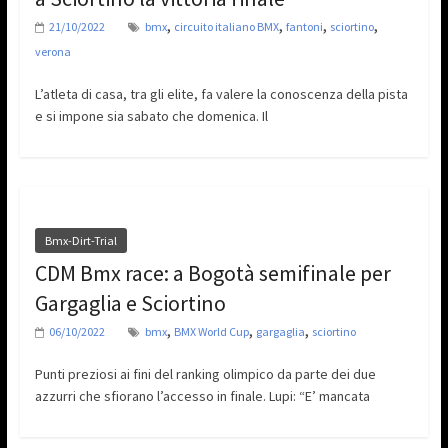
,
,
,
,
21/10/2022
bmx
circuito italiano BMX
fantoni
sciortino
verona
L’atleta di casa, tra gli elite, fa valere la conoscenza della pista
e si impone sia sabato che domenica. Il
Bmx-Dirt-Trial
CDM Bmx race: a Bogotà semifinale per
Gargaglia e Sciortino
,
,
,
06/10/2022
bmx
BMX World Cup
gargaglia
sciortino
Punti preziosi ai fini del ranking olimpico da parte dei due
azzurri che sfiorano l’accesso in finale. Lupi: “E’ mancata