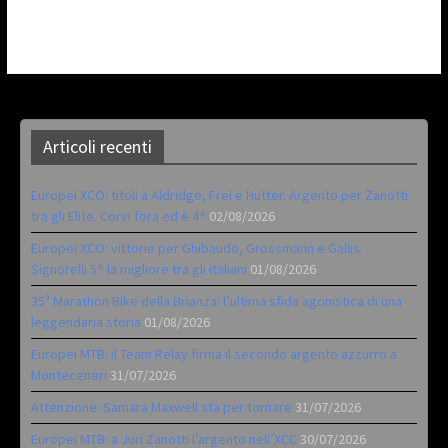
Articoli recenti
Europei XCO: titoli a Aldridge, Frei e Hutter. Argento per Zanotti
tra gli Elite. Corvi fora ed è 4^
02/08/2026
Europei XCO: vittorie per Ghibaudo, Grossmann e Gallis.
Signorelli 5^ la migliore tra gli italiani
01/08/2026
35ª Marathon Bike della Brianza: l’ultima sfida agonistica di una
leggendaria storia
01/08/2026
Europei MTB: il Team Relay firma il secondo argento azzurro a
Monteceneri
31/07/2026
Attenzione: Samara Maxwell sta per tornare
31/07/2026
Europei MTB: a Juri Zanotti l’argento nell’XCC
30/07/2026