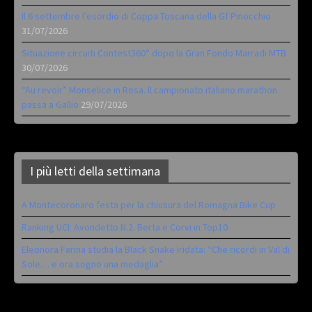
Il 6 settembre l’esordio di Coppa Toscana della Gf Pinocchio
31/07/2026
Situazione circuiti Contest360° dopo la Gran Fondo Marradi MTB
30/07/2026
“Au revoir” Monselice in Rosa. Il campionato italiano marathon
passa a Gallio
29/07/2026
I più letti della settimana
A Montecoronaro festa per la chiusura del Romagna Bike Cup
Ranking UCI: Avondetto N.2. Berta e Corvi in Top10
Eleonora Farina studia la Black Snake iridata: “Che ricordi in Val di
Sole… e ora sogno una medaglia”