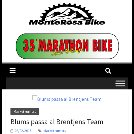
Market rumors
Blums passa al Brentjens Team
02/02/2018
Market rumors