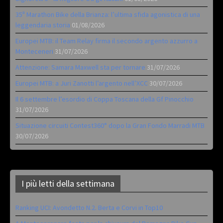
35ª Marathon Bike della Brianza: l’ultima sfida agonistica di una
leggendaria storia
01/08/2026
Europei MTB: il Team Relay firma il secondo argento azzurro a
Monteceneri
31/07/2026
Attenzione: Samara Maxwell sta per tornare
31/07/2026
Europei MTB: a Juri Zanotti l’argento nell’XCC
30/07/2026
Il 6 settembre l’esordio di Coppa Toscana della Gf Pinocchio
31/07/2026
Situazione circuiti Contest360° dopo la Gran Fondo Marradi MTB
30/07/2026
I più letti della settimana
Ranking UCI: Avondetto N.2. Berta e Corvi in Top10