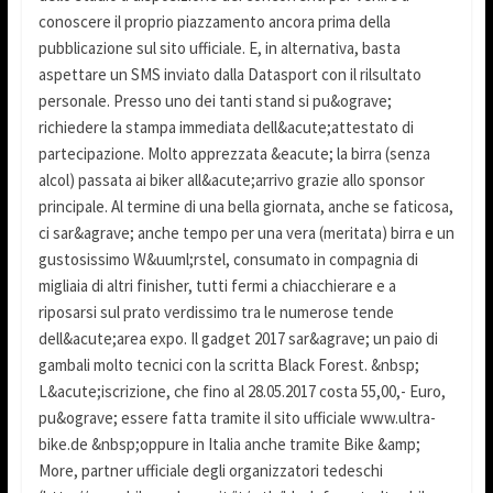
conoscere il proprio piazzamento ancora prima della
pubblicazione sul sito ufficiale. E, in alternativa, basta
aspettare un SMS inviato dalla Datasport con il rilsultato
personale. Presso uno dei tanti stand si pu&ograve;
richiedere la stampa immediata dell&acute;attestato di
partecipazione. Molto apprezzata &eacute; la birra (senza
alcol) passata ai biker all&acute;arrivo grazie allo sponsor
principale. Al termine di una bella giornata, anche se faticosa,
ci sar&agrave; anche tempo per una vera (meritata) birra e un
gustosissimo W&uuml;rstel, consumato in compagnia di
migliaia di altri finisher, tutti fermi a chiacchierare e a
riposarsi sul prato verdissimo tra le numerose tende
dell&acute;area expo. Il gadget 2017 sar&agrave; un paio di
gambali molto tecnici con la scritta Black Forest. &nbsp;
L&acute;iscrizione, che fino al 28.05.2017 costa 55,00,- Euro,
pu&ograve; essere fatta tramite il sito ufficiale www.ultra-
bike.de &nbsp;oppure in Italia anche tramite Bike &amp;
More, partner ufficiale degli organizzatori tedeschi