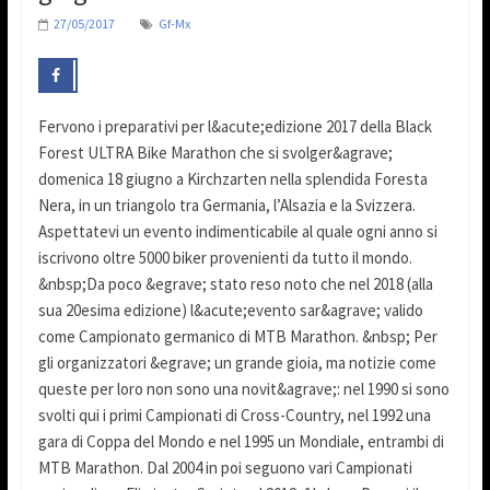
27/05/2017
Gf-Mx
Fervono i preparativi per l&acute;edizione 2017 della Black
Forest ULTRA Bike Marathon che si svolger&agrave;
domenica 18 giugno a Kirchzarten nella splendida Foresta
Nera, in un triangolo tra Germania, l’Alsazia e la Svizzera.
Aspettatevi un evento indimenticabile al quale ogni anno si
iscrivono oltre 5000 biker provenienti da tutto il mondo.
&nbsp;Da poco &egrave; stato reso noto che nel 2018 (alla
sua 20esima edizione) l&acute;evento sar&agrave; valido
come Campionato germanico di MTB Marathon. &nbsp; Per
gli organizzatori &egrave; un grande gioia, ma notizie come
queste per loro non sono una novit&agrave;: nel 1990 si sono
svolti qui i primi Campionati di Cross-Country, nel 1992 una
gara di Coppa del Mondo e nel 1995 un Mondiale, entrambi di
MTB Marathon. Dal 2004 in poi seguono vari Campionati