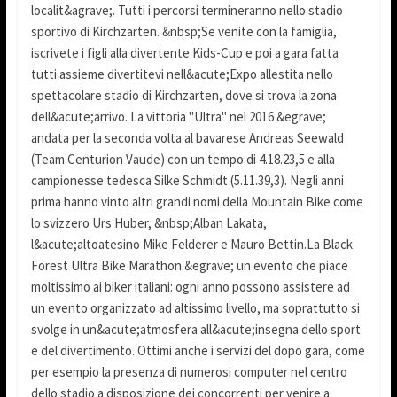
localit&agrave;. Tutti i percorsi termineranno nello stadio
sportivo di Kirchzarten. &nbsp;Se venite con la famiglia,
iscrivete i figli alla divertente Kids-Cup e poi a gara fatta
tutti assieme divertitevi nell&acute;Expo allestita nello
spettacolare stadio di Kirchzarten, dove si trova la zona
dell&acute;arrivo. La vittoria "Ultra" nel 2016 &egrave;
andata per la seconda volta al bavarese Andreas Seewald
(Team Centurion Vaude) con un tempo di 4.18.23,5 e alla
campionesse tedesca Silke Schmidt (5.11.39,3). Negli anni
prima hanno vinto altri grandi nomi della Mountain Bike come
lo svizzero Urs Huber, &nbsp;Alban Lakata,
l&acute;altoatesino Mike Felderer e Mauro Bettin.La Black
Forest Ultra Bike Marathon &egrave; un evento che piace
moltissimo ai biker italiani: ogni anno possono assistere ad
un evento organizzato ad altissimo livello, ma soprattutto si
svolge in un&acute;atmosfera all&acute;insegna dello sport
e del divertimento. Ottimi anche i servizi del dopo gara, come
per esempio la presenza di numerosi computer nel centro
dello stadio a disposizione dei concorrenti per venire a