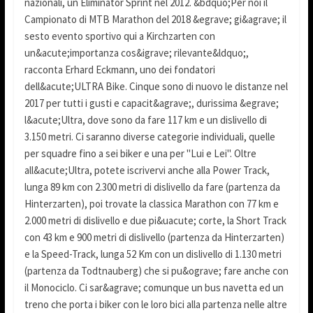
nazionali, un Eliminator Sprint nel 2012. &bdquo;Per noi il
Campionato di MTB Marathon del 2018 &egrave; gi&agrave; il
sesto evento sportivo qui a Kirchzarten con
un&acute;importanza cos&igrave; rilevante&ldquo;,
racconta Erhard Eckmann, uno dei fondatori
dell&acute;ULTRA Bike. Cinque sono di nuovo le distanze nel
2017 per tutti i gusti e capacit&agrave;, durissima &egrave;
l&acute;Ultra, dove sono da fare 117 km e un dislivello di
3.150 metri. Ci saranno diverse categorie individuali, quelle
per squadre fino a sei biker e una per "Lui e Lei". Oltre
all&acute;Ultra, potete iscrivervi anche alla Power Track,
lunga 89 km con 2.300 metri di dislivello da fare (partenza da
Hinterzarten), poi trovate la classica Marathon con 77 km e
2.000 metri di dislivello e due pi&uacute; corte, la Short Track
con 43 km e 900 metri di dislivello (partenza da Hinterzarten)
e la Speed-Track, lunga 52 Km con un dislivello di 1.130 metri
(partenza da Todtnauberg) che si pu&ograve; fare anche con
il Monociclo. Ci sar&agrave; comunque un bus navetta ed un
treno che porta i biker con le loro bici alla partenza nelle altre