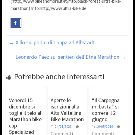
(http://www.bikeandmore.it/it/mtb/black-forest-ultra-bike-
marathon) Info:http://www.ultra-bike.de
←
Xillo sul podio di Coppa ad Albstadt
Leonardo Paez sui sentieri dell’Etna Marathon
→
Potrebbe anche interessarti
Venerdi 15
Aperte le
“Il Carpegna
dicembre si
iscrizioni alla
mi basta” si
toglie il telo al
Alta Valtellina
correrà il 2
Marathon bike
Bike Marathon
giugno
cup
24/11/2023
16/05/2019
Specialized
Commenti
Commenti