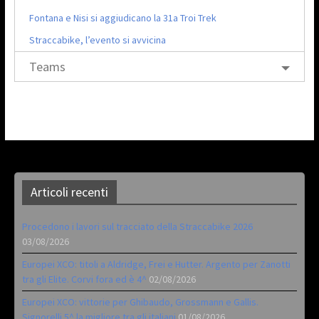
Fontana e Nisi si aggiudicano la 31a Troi Trek
Straccabike, l’evento si avvicina
Teams
Articoli recenti
Procedono i lavori sul tracciato della Straccabike 2026
03/08/2026
Europei XCO: titoli a Aldridge, Frei e Hutter. Argento per Zanotti
tra gli Elite. Corvi fora ed è 4^
02/08/2026
Europei XCO: vittorie per Ghibaudo, Grossmann e Gallis.
Signorelli 5^ la migliore tra gli italiani
01/08/2026