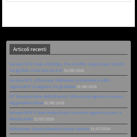
Articoli recenti
Europei XCO: titoli a Aldridge, Frei e Hutter. Argento per Zanotti
tra gli Elite. Corvi fora ed è 4^
02/08/2026
Europei XCO: vittorie per Ghibaudo, Grossmann e Gallis.
Signorelli 5^ la migliore tra gli italiani
01/08/2026
35ª Marathon Bike della Brianza: l’ultima sfida agonistica di una
leggendaria storia
01/08/2026
Europei MTB: il Team Relay firma il secondo argento azzurro a
Monteceneri
31/07/2026
Attenzione: Samara Maxwell sta per tornare
31/07/2026