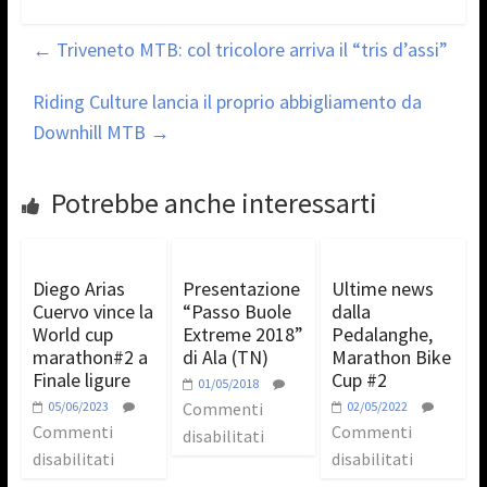
←
Triveneto MTB: col tricolore arriva il “tris d’assi”
Riding Culture lancia il proprio abbigliamento da
Downhill MTB
→
Potrebbe anche interessarti
Diego Arias
Presentazione
Ultime news
Cuervo vince la
“Passo Buole
dalla
World cup
Extreme 2018”
Pedalanghe,
marathon#2 a
di Ala (TN)
Marathon Bike
Finale ligure
Cup #2
01/05/2018
05/06/2023
Commenti
02/05/2022
Commenti
Commenti
disabilitati
disabilitati
disabilitati