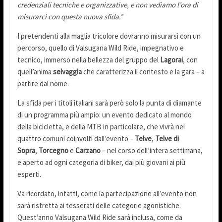
credenziali tecniche e organizzative, e non vediamo l’ora di
misurarci con questa nuova sfida.
”
I pretendenti alla maglia tricolore dovranno misurarsi con un
percorso, quello di Valsugana Wild Ride, impegnativo e
tecnico, immerso nella bellezza del gruppo del
Lagorai
, con
quell’anima
selvaggia
che caratterizza il contesto e la gara – a
partire dal nome.
La sfida per i titoli italiani sarà però solo la punta di diamante
di un programma più ampio: un evento dedicato al mondo
della bicicletta, e della MTB in particolare, che vivrà nei
quattro comuni coinvolti dall’evento –
Telve
,
Telve di
Sopra
,
Torcegno
e
Carzano
– nel corso dell’intera settimana,
e aperto ad ogni categoria di biker, dai più giovani ai più
esperti.
Va ricordato, infatti, come la partecipazione all’evento non
sarà ristretta ai tesserati delle categorie agonistiche.
Quest’anno Valsugana Wild Ride sarà inclusa, come da