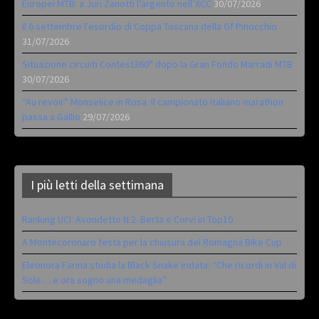
Europei MTB: a Juri Zanotti l’argento nell’XCC
30/07/2026
Il 6 settembre l’esordio di Coppa Toscana della Gf Pinocchio
31/07/2026
Situazione circuiti Contest360° dopo la Gran Fondo Marradi MTB
30/07/2026
“Au revoir” Monselice in Rosa. Il campionato italiano marathon
passa a Gallio
29/07/2026
I più letti della settimana
Ranking UCI: Avondetto N.2. Berta e Corvi in Top10
A Montecoronaro festa per la chiusura del Romagna Bike Cup
Eleonora Farina studia la Black Snake iridata: “Che ricordi in Val di
Sole… e ora sogno una medaglia”