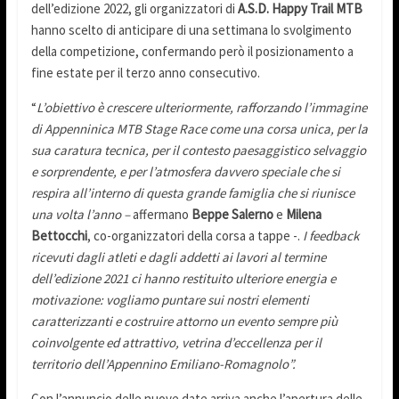
dell’edizione 2022, gli organizzatori di
A.S.D. Happy Trail MTB
hanno scelto di anticipare di una settimana lo svolgimento
della competizione, confermando però il posizionamento a
fine estate per il terzo anno consecutivo.
“
L’obiettivo è crescere ulteriormente, rafforzando l’immagine
di Appenninica MTB Stage Race come una corsa unica, per la
sua caratura tecnica, per il contesto paesaggistico selvaggio
e sorprendente, e per l’atmosfera davvero speciale che si
respira all’interno di questa grande famiglia che si riunisce
una volta l’anno –
affermano
Beppe Salerno
e
Milena
Bettocchi
, co-organizzatori della corsa a tappe -.
I feedback
ricevuti dagli atleti e dagli addetti ai lavori al termine
dell’edizione 2021 ci hanno restituito ulteriore energia e
motivazione: vogliamo puntare sui nostri elementi
caratterizzanti e costruire attorno un evento sempre più
coinvolgente ed attrattivo, vetrina d’eccellenza per il
territorio dell’Appennino Emiliano-Romagnolo”.
Con l’annuncio delle nuove date arriva anche l’apertura delle