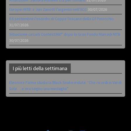
Europei MTB: a Juri Zanotti l’argento nell’XCC
30/07/2026
Il 6 settembre l’esordio di Coppa Toscana della Gf Pinocchio
31/07/2026
Situazione circuiti Contest360° dopo la Gran Fondo Marradi MTB
30/07/2026
I più letti della settimana
Eleonora Farina studia la Black Snake iridata: “Che ricordi in Val di
Sole… e ora sogno una medaglia”