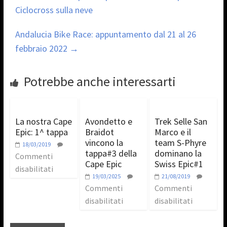
Ciclocross sulla neve
Andalucia Bike Race: appuntamento dal 21 al 26
febbraio 2022
→
Potrebbe anche interessarti
La nostra Cape
Avondetto e
Trek Selle San
Epic: 1^ tappa
Braidot
Marco e il
vincono la
team S-Phyre
18/03/2019
tappa#3 della
dominano la
Commenti
Cape Epic
Swiss Epic#1
disabilitati
19/03/2025
21/08/2019
Commenti
Commenti
disabilitati
disabilitati