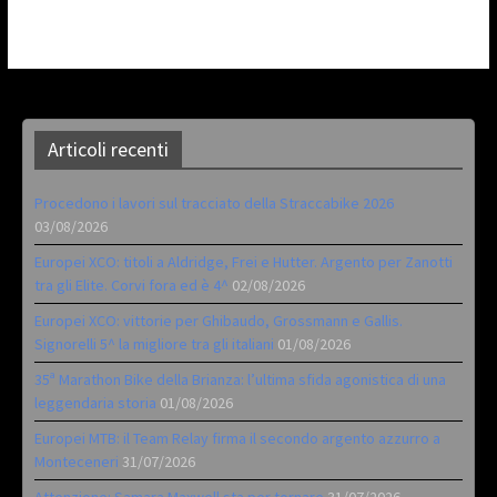
Articoli recenti
Procedono i lavori sul tracciato della Straccabike 2026
03/08/2026
Europei XCO: titoli a Aldridge, Frei e Hutter. Argento per Zanotti
tra gli Elite. Corvi fora ed è 4^
02/08/2026
Europei XCO: vittorie per Ghibaudo, Grossmann e Gallis.
Signorelli 5^ la migliore tra gli italiani
01/08/2026
35ª Marathon Bike della Brianza: l’ultima sfida agonistica di una
leggendaria storia
01/08/2026
Europei MTB: il Team Relay firma il secondo argento azzurro a
Monteceneri
31/07/2026
Attenzione: Samara Maxwell sta per tornare
31/07/2026