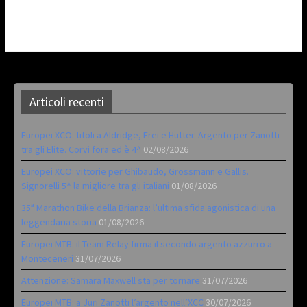
Articoli recenti
Europei XCO: titoli a Aldridge, Frei e Hutter. Argento per Zanotti
tra gli Elite. Corvi fora ed è 4^
02/08/2026
Europei XCO: vittorie per Ghibaudo, Grossmann e Gallis.
Signorelli 5^ la migliore tra gli italiani
01/08/2026
35ª Marathon Bike della Brianza: l’ultima sfida agonistica di una
leggendaria storia
01/08/2026
Europei MTB: il Team Relay firma il secondo argento azzurro a
Monteceneri
31/07/2026
Attenzione: Samara Maxwell sta per tornare
31/07/2026
Europei MTB: a Juri Zanotti l’argento nell’XCC
30/07/2026