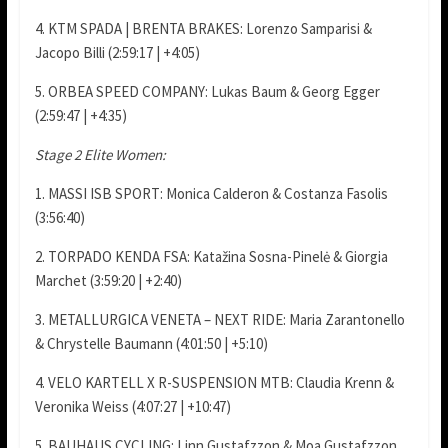
4. KTM SPADA | BRENTA BRAKES: Lorenzo Samparisi &
Jacopo Billi (2:59:17 | +4:05)
5. ORBEA SPEED COMPANY: Lukas Baum & Georg Egger
(2:59:47 | +4:35)
Stage 2 Elite Women:
1. MASSI ISB SPORT: Monica Calderon & Costanza Fasolis
(3:56:40)
2. TORPADO KENDA FSA: Katažina Sosna-Pinelė & Giorgia
Marchet (3:59:20 | +2:40)
3. METALLURGICA VENETA – NEXT RIDE: Maria Zarantonello
& Chrystelle Baumann (4:01:50 | +5:10)
4. VELO KARTELL X R-SUSPENSION MTB: Claudia Krenn &
Veronika Weiss (4:07:27 | +10:47)
5. BAUHAUS CYCLING: Linn Gustafzzon & Moa Gustafzzon