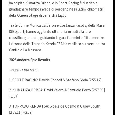
ha colpito Klimatiza Orbea, e lo Scott Racing è riuscito a
guadagnare tempo invece di perderlo negli ultimi chilometri
della Queen Stage di venerdì 3 luglio.
Tra le donne Monica Calderon e Costanza Fasolis, della Massi
ISB Sport, hanno aggiunto ulteriori 5 minuti alla loro
classifica generale, guidando la gara femminile élite, mentre
il ritorno della Torpado Kenda FSA ha vacillato sui sentieri tra
Canillo e La Massana.
2026 Andorra Epic Results
Stage 2 Elite Men:
1. SCOTT RACING: Davide Foccoli & Stefano Goria (2:55:12)
2. KLIMATIZA ORBEA: David Valero & Samuele Porro (2:57:09 |
+1:57)
3. TORPADO KENDA FSA: Gioele de Cosmo & Casey South
(2:58:11 | +2:59)