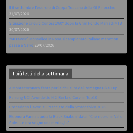
Il 6 settembre l’esordio di Coppa Toscana della Gf Pinocchio
31/07/2026
Situazione circuiti Contest360° dopo la Gran Fondo Marradi MTB
30/07/2026
“Au revoir” Monselice in Rosa. Il campionato italiano marathon
passa a Gallio
29/07/2026
I più letti della settimana
A Montecoronaro festa per la chiusura del Romagna Bike Cup
Ranking UCI: Avondetto N.2. Berta e Corvi in Top10
Procedono i lavori sul tracciato della Straccabike 2026
Eleonora Farina studia la Black Snake iridata: “Che ricordi in Val di
Sole… e ora sogno una medaglia”