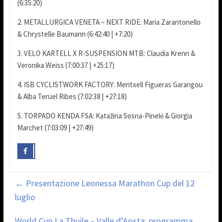
(6:35:20)
2. METALLURGICA VENETA – NEXT RIDE: Maria Zarantonello
& Chrystelle Baumann (6:42:40 | +7:20)
3. VELO KARTELL X R-SUSPENSION MTB: Claudia Krenn &
Veronika Weiss (7:00:37 | +25:17)
4. ISB CYCLISTWORK FACTORY: Meritxell Figueras Garangou
& Alba Teruel Ribes (7:02:38 | +27:18)
5. TORPADO KENDA FSA: Katažina Sosna-Pinelė & Giorgia
Marchet (7:03:09 | +27:49)
←
Presentazione Leonessa Marathon Cup del 12
luglio
World Cup La Thuile – Valle d’Aosta: programma,