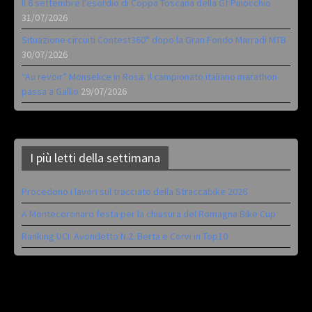
Il 6 settembre l’esordio di Coppa Toscana della Gf Pinocchio
31/07/2026
Situazione circuiti Contest360° dopo la Gran Fondo Marradi MTB
30/07/2026
“Au revoir” Monselice in Rosa. Il campionato italiano marathon
passa a Gallio
29/07/2026
I più letti della settimana
Procedono i lavori sul tracciato della Straccabike 2026
A Montecoronaro festa per la chiusura del Romagna Bike Cup
Ranking UCI: Avondetto N.2. Berta e Corvi in Top10