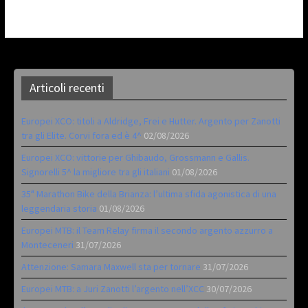
Articoli recenti
Europei XCO: titoli a Aldridge, Frei e Hutter. Argento per Zanotti
tra gli Elite. Corvi fora ed è 4^
02/08/2026
Europei XCO: vittorie per Ghibaudo, Grossmann e Gallis.
Signorelli 5^ la migliore tra gli italiani
01/08/2026
35ª Marathon Bike della Brianza: l’ultima sfida agonistica di una
leggendaria storia
01/08/2026
Europei MTB: il Team Relay firma il secondo argento azzurro a
Monteceneri
31/07/2026
Attenzione: Samara Maxwell sta per tornare
31/07/2026
Europei MTB: a Juri Zanotti l’argento nell’XCC
30/07/2026