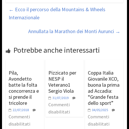
←
Ecco il percorso della Mountains & Wheels
Internazionale
Annullata la Marathon dei Monti Aurunci
→
Potrebbe anche interessarti
Pila,
Pizzicato per
Coppa Italia
Avondetto
NESP il
Giovanile XCO,
batte la folta
Veterano1
buona la prima
concorrenza e
Sergio Viola
ad Accadia:
si prende il
“Grande festa
31/07/2019
tricolore
dello sport”
Commenti
22/07/2018
04/05/2025
disabilitati
Commenti
Commenti
disabilitati
disabilitati