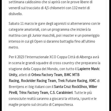
settimana caldissimo che si aprirà con le prove libere di
venerdì sul tracciato di 4,5 chilometri con 132 metri di
dislivello.
Sabato 11 marzo le gare degli agonisti si alterneranno con le
categorie amatoriali, con un programma che inizierà la
mattina con gli Junior maschili, poi i master e un pomeriggio
intenso in cui gli Open si daranno battaglia fino all’ultimo
metro.
Per il 2023 l’Internazionale XCO Coppa Città di Albenga avrà
in scena le grandi squadre di cross country che preparano la
stagione della Coppa del Mondo, con tutto il
Lapierre Mavic
Unity
, atleti di
Orbea Factory Team
,
BMC MTB
Racing
,
Rockrider Racing Team
,
Trek Future Racing
,
KMC
di
Brentjens e i big italiani con il
Santa Cruz RockShox
,
Wilier
Pirelli
,
Trinx Factory Team
,
C.S. Carabinieri
. Tutte le più
conosciute realtà saranno a giocarsi la vittoria, i punti e le
maglie proprio sul circuito di Campochiesa.