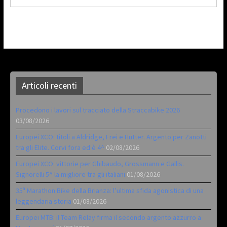
Articoli recenti
Procedono i lavori sul tracciato della Straccabike 2026
03/08/2026
Europei XCO: titoli a Aldridge, Frei e Hutter. Argento per Zanotti
tra gli Elite. Corvi fora ed è 4^
02/08/2026
Europei XCO: vittorie per Ghibaudo, Grossmann e Gallis.
Signorelli 5^ la migliore tra gli italiani
01/08/2026
35ª Marathon Bike della Brianza: l’ultima sfida agonistica di una
leggendaria storia
01/08/2026
Europei MTB: il Team Relay firma il secondo argento azzurro a