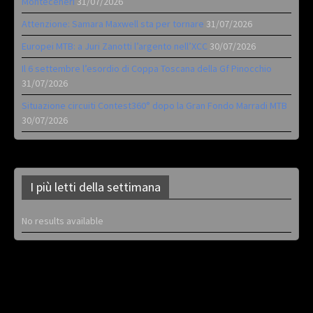
Monteceneri
31/07/2026
Attenzione: Samara Maxwell sta per tornare
31/07/2026
Europei MTB: a Juri Zanotti l’argento nell’XCC
30/07/2026
Il 6 settembre l’esordio di Coppa Toscana della Gf Pinocchio
31/07/2026
Situazione circuiti Contest360° dopo la Gran Fondo Marradi MTB
30/07/2026
I più letti della settimana
No results available