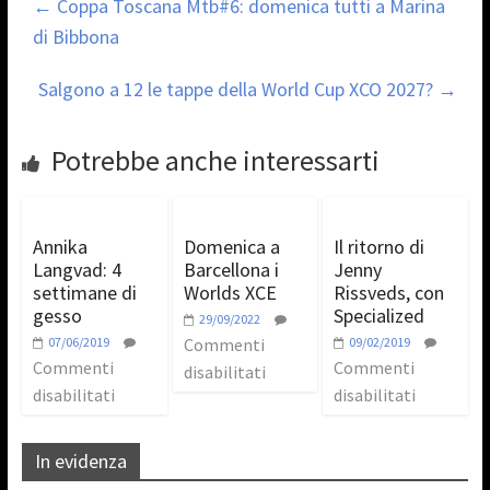
←
Coppa Toscana Mtb#6: domenica tutti a Marina
di Bibbona
Salgono a 12 le tappe della World Cup XCO 2027?
→
Potrebbe anche interessarti
Annika
Domenica a
Il ritorno di
Langvad: 4
Barcellona i
Jenny
settimane di
Worlds XCE
Rissveds, con
gesso
Specialized
29/09/2022
07/06/2019
Commenti
09/02/2019
Commenti
Commenti
disabilitati
disabilitati
disabilitati
In evidenza