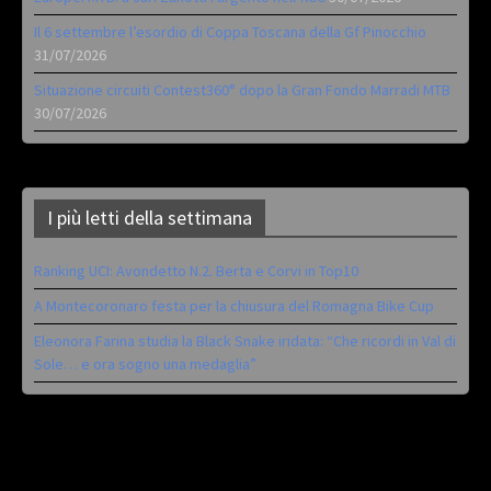
Il 6 settembre l’esordio di Coppa Toscana della Gf Pinocchio
31/07/2026
Situazione circuiti Contest360° dopo la Gran Fondo Marradi MTB
30/07/2026
I più letti della settimana
Ranking UCI: Avondetto N.2. Berta e Corvi in Top10
A Montecoronaro festa per la chiusura del Romagna Bike Cup
Eleonora Farina studia la Black Snake iridata: “Che ricordi in Val di
Sole… e ora sogno una medaglia”