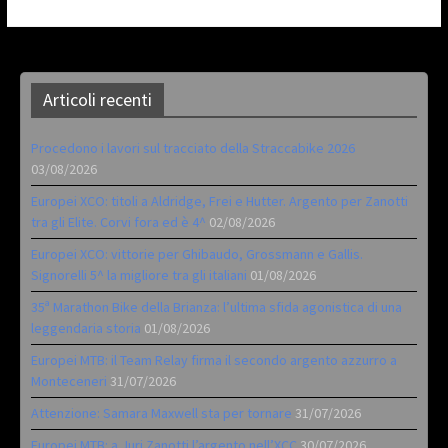
Articoli recenti
Procedono i lavori sul tracciato della Straccabike 2026
03/08/2026
Europei XCO: titoli a Aldridge, Frei e Hutter. Argento per Zanotti
tra gli Elite. Corvi fora ed è 4^
02/08/2026
Europei XCO: vittorie per Ghibaudo, Grossmann e Gallis.
Signorelli 5^ la migliore tra gli italiani
01/08/2026
35ª Marathon Bike della Brianza: l’ultima sfida agonistica di una
leggendaria storia
01/08/2026
Europei MTB: il Team Relay firma il secondo argento azzurro a
Monteceneri
31/07/2026
Attenzione: Samara Maxwell sta per tornare
31/07/2026
Europei MTB: a Juri Zanotti l’argento nell’XCC
30/07/2026