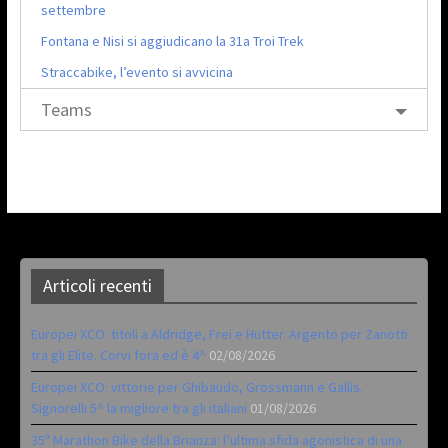
settembre
Fontana e Nisi si aggiudicano la 31a Troi Trek
Straccabike, l’evento si avvicina
Teams
Articoli recenti
Europei XCO: titoli a Aldridge, Frei e Hutter. Argento per Zanotti
tra gli Elite. Corvi fora ed è 4^
02/08/2026
Europei XCO: vittorie per Ghibaudo, Grossmann e Gallis.
Signorelli 5^ la migliore tra gli italiani
01/08/2026
35ª Marathon Bike della Brianza: l’ultima sfida agonistica di una