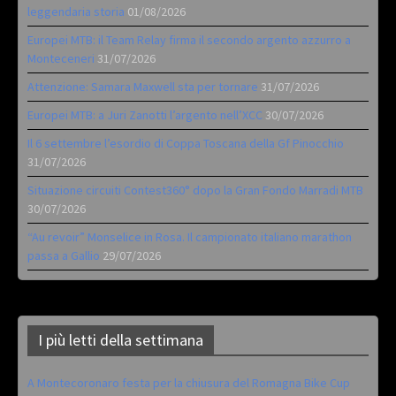
leggendaria storia
01/08/2026
Europei MTB: il Team Relay firma il secondo argento azzurro a
Monteceneri
31/07/2026
Attenzione: Samara Maxwell sta per tornare
31/07/2026
Europei MTB: a Juri Zanotti l’argento nell’XCC
30/07/2026
Il 6 settembre l’esordio di Coppa Toscana della Gf Pinocchio
31/07/2026
Situazione circuiti Contest360° dopo la Gran Fondo Marradi MTB
30/07/2026
“Au revoir” Monselice in Rosa. Il campionato italiano marathon
passa a Gallio
29/07/2026
I più letti della settimana
A Montecoronaro festa per la chiusura del Romagna Bike Cup