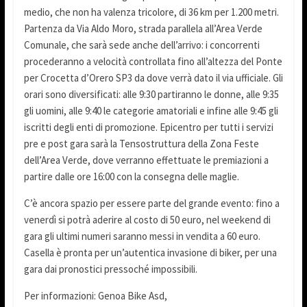
medio, che non ha valenza tricolore, di 36 km per 1.200 metri.
Partenza da Via Aldo Moro, strada parallela all’Area Verde
Comunale, che sarà sede anche dell’arrivo: i concorrenti
procederanno a velocità controllata fino all’altezza del Ponte
per Crocetta d’Orero SP3 da dove verrà dato il via ufficiale. Gli
orari sono diversificati: alle 9:30 partiranno le donne, alle 9:35
gli uomini, alle 9:40 le categorie amatoriali e infine alle 9:45 gli
iscritti degli enti di promozione. Epicentro per tutti i servizi
pre e post gara sarà la Tensostruttura della Zona Feste
dell’Area Verde, dove verranno effettuate le premiazioni a
partire dalle ore 16:00 con la consegna delle maglie.
C’è ancora spazio per essere parte del grande evento: fino a
venerdì si potrà aderire al costo di 50 euro, nel weekend di
gara gli ultimi numeri saranno messi in vendita a 60 euro.
Casella è pronta per un’autentica invasione di biker, per una
gara dai pronostici pressoché impossibili.
Per informazioni: Genoa Bike Asd,