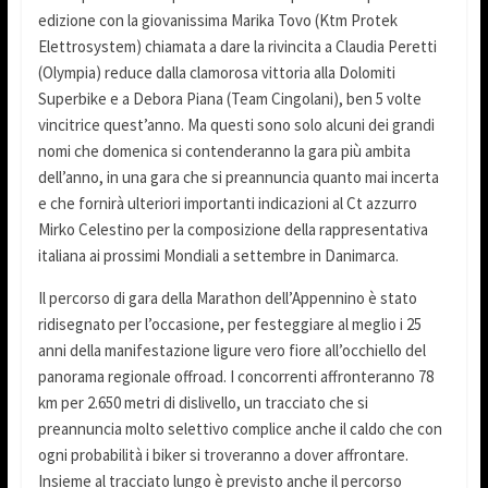
edizione con la giovanissima Marika Tovo (Ktm Protek
Elettrosystem) chiamata a dare la rivincita a Claudia Peretti
(Olympia) reduce dalla clamorosa vittoria alla Dolomiti
Superbike e a Debora Piana (Team Cingolani), ben 5 volte
vincitrice quest’anno. Ma questi sono solo alcuni dei grandi
nomi che domenica si contenderanno la gara più ambita
dell’anno, in una gara che si preannuncia quanto mai incerta
e che fornirà ulteriori importanti indicazioni al Ct azzurro
Mirko Celestino per la composizione della rappresentativa
italiana ai prossimi Mondiali a settembre in Danimarca.
Il percorso di gara della Marathon dell’Appennino è stato
ridisegnato per l’occasione, per festeggiare al meglio i 25
anni della manifestazione ligure vero fiore all’occhiello del
panorama regionale offroad. I concorrenti affronteranno 78
km per 2.650 metri di dislivello, un tracciato che si
preannuncia molto selettivo complice anche il caldo che con
ogni probabilità i biker si troveranno a dover affrontare.
Insieme al tracciato lungo è previsto anche il percorso