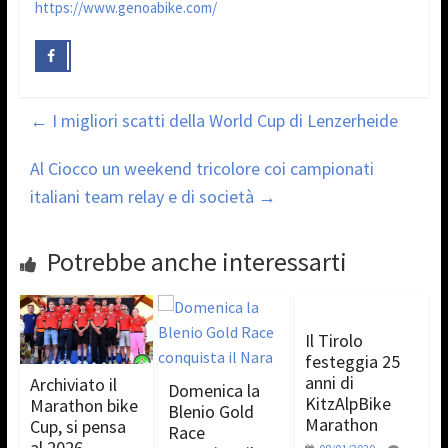
https://www.genoabike.com/
←
I migliori scatti della World Cup di Lenzerheide
Al Ciocco un weekend tricolore coi campionati
italiani team relay e di società
→
Potrebbe anche interessarti
Il Tirolo
festeggia 25
anni di
Archiviato il
Domenica la
KitzAlpBike
Marathon bike
Blenio Gold
Marathon
Cup, si pensa
Race
al 2026