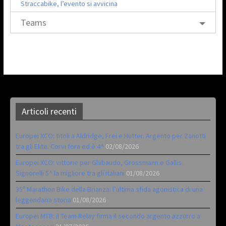
Straccabike, l’evento si avvicina
Teams
Articoli recenti
Europei XCO: titoli a Aldridge, Frei e Hutter. Argento per Zanotti
tra gli Elite. Corvi fora ed è 4^
02/08/2026
Europei XCO: vittorie per Ghibaudo, Grossmann e Gallis.
Signorelli 5^ la migliore tra gli italiani
01/08/2026
35ª Marathon Bike della Brianza: l’ultima sfida agonistica di una
leggendaria storia
01/08/2026
Europei MTB: il Team Relay firma il secondo argento azzurro a