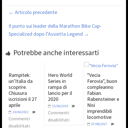
←
Articolo precedente
Il punto sui leader della Marathon Bike Cup-
Specialized dopo l’Assietta Legend
→
Potrebbe anche interessarti
Rampitek:
Hero World
"Vecia
un’Italia da
Series in
Ferovia", buon
scoprire.
rampa di
compleanno
Chiusura
lancio per il
Fabian.
iscrizioni il 27
2020
Rabensteiner e
aprile
Nisi
13/06/2019
imprendibili
20/04/2021
Commenti
locomotive
Commenti
disabilitati
07/08/2017
disabilitati