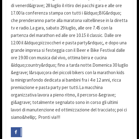
di venerd&igrave; 28 luglio il ritiro dei pacchi gara e alle ore
17.00 la conferenza stampa con tutti i &ldquo;BIG&rdquo;
che prenderanno parte alla maratona valtellinese in la diretta
tv e radio.La gara, sabato 29 luglio, alle ore 7.45 con la
partenza del marathon ed alle ore 10.15 il classic. Dalle ore
12.00 il &ldquo;pizzoccheri e pasta party&rdquo;, e dopo una
grande impresa si festeggia con il Beer e Bike Festival dalle
ore 19.00 con musica dal vivo, ottima birra e cucina
&ldquo;country&rdquo; fino a tarda notte.Domenica 30 luglio
&egrave; l&rsquo;ora dei piccoli bikers con la marathon kids
la minigranfondo dedicata ai bambini fra i 4 e 12 anni, ricca
premiazione e pasta party per tutti.La macchina
organizzativa lavora a pieno ritmo, il percorso &egrave;
gi&agrave; totalmente segnalato sono in corso gli ultimi
lavori di manutenzione ed ottimizzazione del tracciato; poi ci
siamo&hellip;. Pronti via!!!