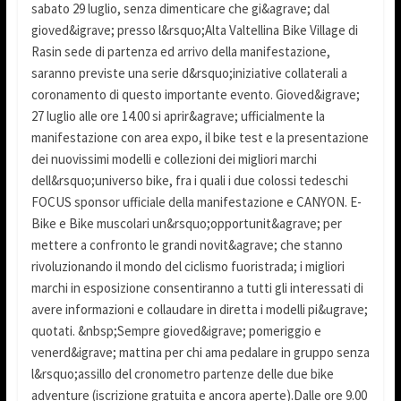
sabato 29 luglio, senza dimenticare che gi&agrave; dal
gioved&igrave; presso l&rsquo;Alta Valtellina Bike Village di
Rasin sede di partenza ed arrivo della manifestazione,
saranno previste una serie d&rsquo;iniziative collaterali a
coronamento di questo importante evento. Gioved&igrave;
27 luglio alle ore 14.00 si aprir&agrave; ufficialmente la
manifestazione con area expo, il bike test e la presentazione
dei nuovissimi modelli e collezioni dei migliori marchi
dell&rsquo;universo bike, fra i quali i due colossi tedeschi
FOCUS sponsor ufficiale della manifestazione e CANYON. E-
Bike e Bike muscolari un&rsquo;opportunit&agrave; per
mettere a confronto le grandi novit&agrave; che stanno
rivoluzionando il mondo del ciclismo fuoristrada; i migliori
marchi in esposizione consentiranno a tutti gli interessati di
avere informazioni e collaudare in diretta i modelli pi&ugrave;
quotati. &nbsp;Sempre gioved&igrave; pomeriggio e
venerd&igrave; mattina per chi ama pedalare in gruppo senza
l&rsquo;assillo del cronometro partenze delle due bike
adventure (iscrizione gratuita e ancora aperte).Dalle ore 9.00