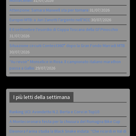
Monteceneri
31/07/2026
Attenzione: Samara Maxwell sta per tornare
31/07/2026
Europei MTB: a Juri Zanotti l’argento nell’XCC
30/07/2026
Il 6 settembre l’esordio di Coppa Toscana della Gf Pinocchio
31/07/2026
Situazione circuiti Contest360° dopo la Gran Fondo Marradi MTB
30/07/2026
“Au revoir” Monselice in Rosa. Il campionato italiano marathon
passa a Gallio
29/07/2026
I più letti della settimana
Ranking UCI: Avondetto N.2. Berta e Corvi in Top10
A Montecoronaro festa per la chiusura del Romagna Bike Cup
Eleonora Farina studia la Black Snake iridata: “Che ricordi in Val di