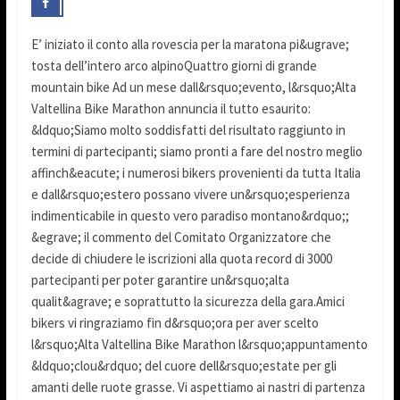
E’ iniziato il conto alla rovescia per la maratona pi&ugrave;
tosta dell’intero arco alpinoQuattro giorni di grande
mountain bike Ad un mese dall&rsquo;evento, l&rsquo;Alta
Valtellina Bike Marathon annuncia il tutto esaurito:
&ldquo;Siamo molto soddisfatti del risultato raggiunto in
termini di partecipanti; siamo pronti a fare del nostro meglio
affinch&eacute; i numerosi bikers provenienti da tutta Italia
e dall&rsquo;estero possano vivere un&rsquo;esperienza
indimenticabile in questo vero paradiso montano&rdquo;;
&egrave; il commento del Comitato Organizzatore che
decide di chiudere le iscrizioni alla quota record di 3000
partecipanti per poter garantire un&rsquo;alta
qualit&agrave; e soprattutto la sicurezza della gara.Amici
bikers vi ringraziamo fin d&rsquo;ora per aver scelto
l&rsquo;Alta Valtellina Bike Marathon l&rsquo;appuntamento
&ldquo;clou&rdquo; del cuore dell&rsquo;estate per gli
amanti delle ruote grasse. Vi aspettiamo ai nastri di partenza