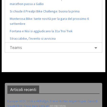
marathon passa a Gallio
Si chiude il Prealpi Bike Challenge: buona la prima
Monterosa Bike: tante novità per la gara del prossimo 6
settembre
Fontana e Nisi si aggiudicano la 31a Troi Trek
Straccabike, l’evento si avvicina
Teams
Articoli recenti
Europei XCO: titoli a Aldridge, Frei e Hutter. Argento per Zanotti
tra gli Elite. Corvi fora ed è 4^
02/08/2026