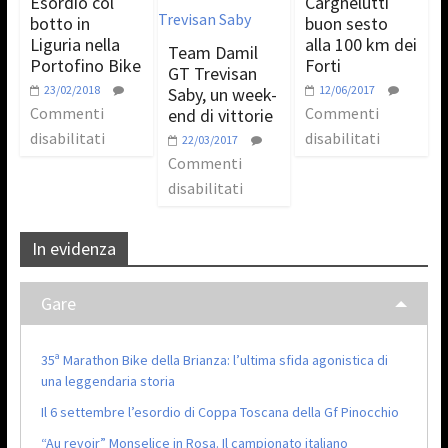
Esordio col
Cargnelutti
botto in
buon sesto
Liguria nella
alla 100 km dei
Team Damil
Portofino Bike
Forti
GT Trevisan
23/02/2018
12/06/2017
Saby, un week-
Commenti
Commenti
end di vittorie
disabilitati
disabilitati
22/03/2017
Commenti
disabilitati
In evidenza
Gare
35ª Marathon Bike della Brianza: l’ultima sfida agonistica di
una leggendaria storia
Il 6 settembre l’esordio di Coppa Toscana della Gf Pinocchio
“Au revoir” Monselice in Rosa. Il campionato italiano