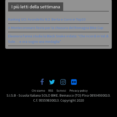
I più letti della settimana
Ranking UCI: Avondetto N.2. Berta e Corvi in Top10
A Montecoronaro festa per la chiusura del Romagna Bike Cup
Eleonora Farina studia la Black Snake iridata: “Che ricordi in Val di
Sole… e ora sogno una medaglia”
Chi siamo
RSS
Scrivici
Privacy policy
S.I.S.B - Scuola Italiana SOLO BIKE. Beinasco (TO) P.Iva 08934930010.
C.f. 95559830013. Copyright 2020