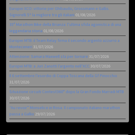
Europei XCO: vittorie per Ghibaudo, Grossmann e Gallis.
Signorelli 5^ la migliore tra gli italiani
01/08/2026
35ª Marathon Bike della Brianza: l’ultima sfida agonistica di una
leggendaria storia
01/08/2026
Europei MTB: il Team Relay firma il secondo argento azzurro a
Monteceneri
31/07/2026
Attenzione: Samara Maxwell sta per tornare
31/07/2026
Europei MTB: a Juri Zanotti l’argento nell’XCC
30/07/2026
Il 6 settembre l’esordio di Coppa Toscana della Gf Pinocchio
31/07/2026
Situazione circuiti Contest360° dopo la Gran Fondo Marradi MTB
30/07/2026
“Au revoir” Monselice in Rosa. Il campionato italiano marathon
passa a Gallio
29/07/2026