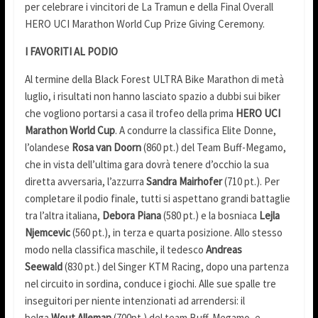
per celebrare i vincitori de La Tramun e della Final Overall
HERO UCI Marathon World Cup Prize Giving Ceremony.
I FAVORITI AL PODIO
Al termine della Black Forest ULTRA Bike Marathon di metà
luglio, i risultati non hanno lasciato spazio a dubbi sui biker
che vogliono portarsi a casa il trofeo della prima
HERO UCI
Marathon World Cup
. A condurre la classifica Elite Donne,
l’olandese
Rosa van Doorn
(860 pt.) del Team Buff-Megamo,
che in vista dell’ultima gara dovrà tenere d’occhio la sua
diretta avversaria, l’azzurra
Sandra Mairhofer
(710 pt.). Per
completare il podio finale, tutti si aspettano grandi battaglie
tra l’altra italiana,
Debora Piana
(580 pt.) e la bosniaca
Lejla
Njemcevic
(560 pt.), in terza e quarta posizione. Allo stesso
modo nella classifica maschile, il tedesco
Andreas
Seewald
(830 pt.) del Singer KTM Racing, dopo una partenza
nel circuito in sordina, conduce i giochi. Alle sue spalle tre
inseguitori per niente intenzionati ad arrendersi: il
belga
Wout Alleman
(700pt.) del team Buff-Megamo, e