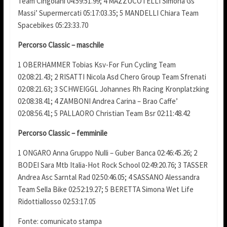
Team Cingolani 04:59:51.99; 4 MAZZUCOTELLI Simona Gs
Massi’ Supermercati 05:17:03.35; 5 MANDELLI Chiara Team
Spacebikes 05:23:33.70
Percorso Classic – maschile
1 OBERHAMMER Tobias Ksv-For Fun Cycling Team
02:08:21.43; 2 RISATTI Nicola Asd Chero Group Team Sfrenati
02:08:21.63; 3 SCHWEIGGL Johannes Rh Racing Kronplatzking
02:08:38.41; 4 ZAMBONI Andrea Carina – Brao Caffe’
02:08:56.41; 5 PALLAORO Christian Team Bsr 02:11:48.42
Percorso Classic – femminile
1 ONGARO Anna Gruppo Nulli – Guber Banca 02:46:45.26; 2
BODEI Sara Mtb Italia-Hot Rock School 02:49:20.76; 3 TASSER
Andrea Asc Sarntal Rad 02:50:46.05; 4 SASSANO Alessandra
Team Sella Bike 02:52:19.27; 5 BERETTA Simona Wet Life
Ridottiallosso 02:53:17.05
Fonte: comunicato stampa