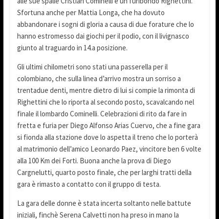
alle sue spalle Cristian Cominelli e un furibondo Righettini.
Sfortuna anche per Mattia Longa, che ha dovuto
abbandonare i sogni di gloria a causa di due forature che lo
hanno estromesso dai giochi per il podio, con il livignasco
giunto al traguardo in 14.a posizione.
Gli ultimi chilometri sono stati una passerella per il
colombiano, che sulla linea d’arrivo mostra un sorriso a
trentadue denti, mentre dietro di lui si compie la rimonta di
Righettini che lo riporta al secondo posto, scavalcando nel
finale il lombardo Cominelli. Celebrazioni di rito da fare in
fretta e furia per Diego Alfonso Arias Cuervo, che a fine gara
si fionda alla stazione dove lo aspetta il treno che lo porterà
al matrimonio dell’amico Leonardo Paez, vincitore ben 6 volte
alla 100 Km dei Forti. Buona anche la prova di Diego
Cargnelutti, quarto posto finale, che per larghi tratti della
gara è rimasto a contatto con il gruppo di testa.
La gara delle donne è stata incerta soltanto nelle battute
iniziali, finchè Serena Calvetti non ha preso in mano la