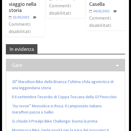
viaggio nella
Casella
Commenti
storia
04/03/2022
disabilitati
02/05/2025
Commenti
Commenti
disabilitati
disabilitati
In evidenza
Gare
35ª Marathon Bike della Brianza: l’ultima sfida agonistica di
una leggendaria storia
Il 6 settembre l’esordio di Coppa Toscana della Gf Pinocchio
“Au revoir” Monselice in Rosa. Il campionato italiano
marathon passa a Gallio
Si chiude il Prealpi Bike Challenge: buona la prima
Monterosa Bike: tante novità per la gara del prossimo 6