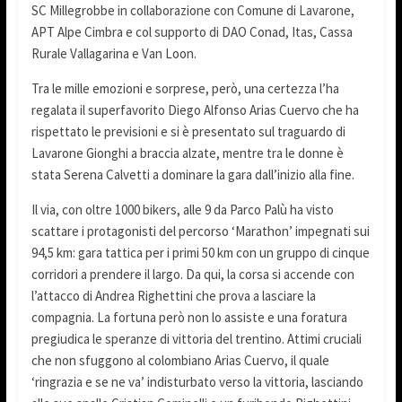
SC Millegrobbe in collaborazione con Comune di Lavarone,
APT Alpe Cimbra e col supporto di DAO Conad, Itas, Cassa
Rurale Vallagarina e Van Loon.
Tra le mille emozioni e sorprese, però, una certezza l’ha
regalata il superfavorito Diego Alfonso Arias Cuervo che ha
rispettato le previsioni e si è presentato sul traguardo di
Lavarone Gionghi a braccia alzate, mentre tra le donne è
stata Serena Calvetti a dominare la gara dall’inizio alla fine.
Il via, con oltre 1000 bikers, alle 9 da Parco Palù ha visto
scattare i protagonisti del percorso ‘Marathon’ impegnati sui
94,5 km: gara tattica per i primi 50 km con un gruppo di cinque
corridori a prendere il largo. Da qui, la corsa si accende con
l’attacco di Andrea Righettini che prova a lasciare la
compagnia. La fortuna però non lo assiste e una foratura
pregiudica le speranze di vittoria del trentino. Attimi cruciali
che non sfuggono al colombiano Arias Cuervo, il quale
‘ringrazia e se ne va’ indisturbato verso la vittoria, lasciando