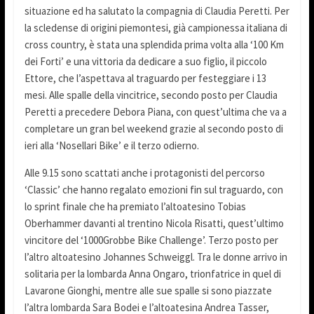
situazione ed ha salutato la compagnia di Claudia Peretti. Per
la scledense di origini piemontesi, già campionessa italiana di
cross country, è stata una splendida prima volta alla ‘100 Km
dei Forti’ e una vittoria da dedicare a suo figlio, il piccolo
Ettore, che l’aspettava al traguardo per festeggiare i 13
mesi. Alle spalle della vincitrice, secondo posto per Claudia
Peretti a precedere Debora Piana, con quest’ultima che va a
completare un gran bel weekend grazie al secondo posto di
ieri alla ‘Nosellari Bike’ e il terzo odierno.
Alle 9.15 sono scattati anche i protagonisti del percorso
‘Classic’ che hanno regalato emozioni fin sul traguardo, con
lo sprint finale che ha premiato l’altoatesino Tobias
Oberhammer davanti al trentino Nicola Risatti, quest’ultimo
vincitore del ‘1000Grobbe Bike Challenge’. Terzo posto per
l’altro altoatesino Johannes Schweiggl. Tra le donne arrivo in
solitaria per la lombarda Anna Ongaro, trionfatrice in quel di
Lavarone Gionghi, mentre alle sue spalle si sono piazzate
l’altra lombarda Sara Bodei e l’altoatesina Andrea Tasser,