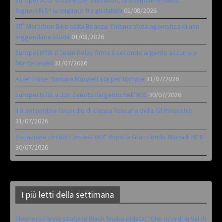
Signorelli 5^ la migliore tra gli italiani
01/08/2026
35ª Marathon Bike della Brianza: l’ultima sfida agonistica di una
leggendaria storia
01/08/2026
Europei MTB: il Team Relay firma il secondo argento azzurro a
Monteceneri
31/07/2026
Attenzione: Samara Maxwell sta per tornare
31/07/2026
Europei MTB: a Juri Zanotti l’argento nell’XCC
30/07/2026
Il 6 settembre l’esordio di Coppa Toscana della Gf Pinocchio
31/07/2026
Situazione circuiti Contest360° dopo la Gran Fondo Marradi MTB
30/07/2026
I più letti della settimana
Eleonora Farina studia la Black Snake iridata: “Che ricordi in Val di