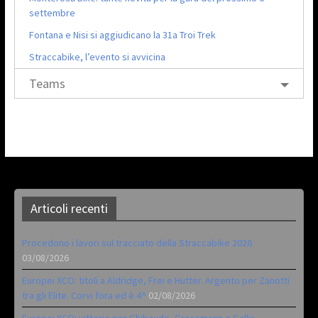
settembre
Fontana e Nisi si aggiudicano la 31a Troi Trek
Straccabike, l’evento si avvicina
Teams
Articoli recenti
Procedono i lavori sul tracciato della Straccabike 2026
03/08/2026
Europei XCO: titoli a Aldridge, Frei e Hutter. Argento per Zanotti
tra gli Elite. Corvi fora ed è 4^
02/08/2026
Europei XCO: vittorie per Ghibaudo, Grossmann e Gallis.