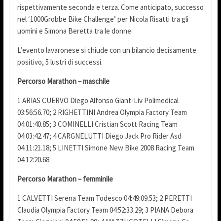
rispettivamente seconda e terza. Come anticipato, successo
nel ‘1000Grobbe Bike Challenge’ per Nicola Risatti tra gli
uomini e Simona Beretta tra le donne.
L’evento lavaronese si chiude con un bilancio decisamente
positivo, 5 lustri di successi.
Percorso Marathon – maschile
1 ARIAS CUERVO Diego Alfonso Giant-Liv Polimedical
03:56:56.70; 2 RIGHETTINI Andrea Olympia Factory Team
04:01:40.85; 3 COMINELLI Cristian Scott Racing Team
04:03:42.47; 4 CARGNELUTTI Diego Jack Pro Rider Asd
04:11:21.18; 5 LINETTI Simone New Bike 2008 Racing Team
04:12:20.68
Percorso Marathon – femminile
1 CALVETTI Serena Team Todesco 04:49:09.53; 2 PERETTI
Claudia Olympia Factory Team 04:52:33.29; 3 PIANA Debora