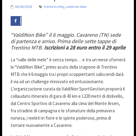
,
06/04/2018
trentino mtb
valdinon bike
“ValdiNon Bike” il 6 maggio.
Cavareno (TN) sede
di partenza e arrivo.
Prima delle sette tappe di
Trentino MTB.
Iscrizioni a 28 euro entro il 29 aprile
La “valle delle mele” è senza tempo… e tra un mese sfornerà
la “ValdiNon Bike”, primo acuto della stagione di Trentino
MTB che il 6 maggio tra i propri scoppiettanti saliscendi darà
il via ad un challenge rinnovato ed entusiasmante.
L’organizzazione curata da ValdiNon SportGestion proporrà il
collaudato itinerario di gara di 43 km e 1220 metri di dislivello,
dal Centro Sportivo di Cavareno alla cima del Monte Arsen,
fra stradine di campagna e le sfumature della primavera
nonesa, i meleti in fiore e le spinte poderose, prima di
tornare nuovamente a Cavareno.