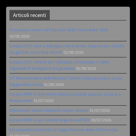
Articoli recenti
Procedono i lavori sul tracciato della Straccabike 2026
03/08/2026
Europei XCO: titoli a Aldridge, Frei e Hutter. Argento per Zanotti
tra gli Elite. Corvi fora ed è 4^
02/08/2026
Europei XCO: vittorie per Ghibaudo, Grossmann e Gallis.
Signorelli 5^ la migliore tra gli italiani
01/08/2026
35ª Marathon Bike della Brianza: l’ultima sfida agonistica di una
leggendaria storia
01/08/2026
Europei MTB: il Team Relay firma il secondo argento azzurro a
Monteceneri
31/07/2026
Attenzione: Samara Maxwell sta per tornare
31/07/2026
Europei MTB: a Juri Zanotti l’argento nell’XCC
30/07/2026
Il 6 settembre l’esordio di Coppa Toscana della Gf Pinocchio
31/07/2026