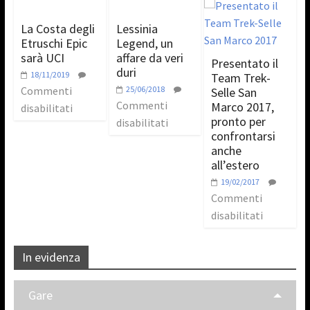
La Costa degli
Lessinia
Etruschi Epic
Legend, un
sarà UCI
affare da veri
Presentato il
duri
18/11/2019
Team Trek-
Commenti
25/06/2018
Selle San
Commenti
Marco 2017,
disabilitati
pronto per
disabilitati
confrontarsi
anche
all’estero
19/02/2017
Commenti
disabilitati
In evidenza
Gare