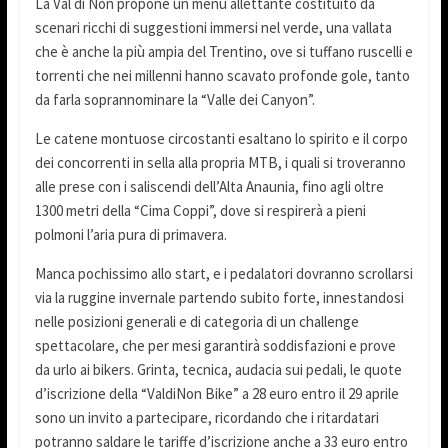
La Val di Non propone un menù allettante costituito da
scenari ricchi di suggestioni immersi nel verde, una vallata
che è anche la più ampia del Trentino, ove si tuffano ruscelli e
torrenti che nei millenni hanno scavato profonde gole, tanto
da farla soprannominare la “Valle dei Canyon”.
Le catene montuose circostanti esaltano lo spirito e il corpo
dei concorrenti in sella alla propria MTB, i quali si troveranno
alle prese con i saliscendi dell’Alta Anaunia, fino agli oltre
1300 metri della “Cima Coppi”, dove si respirerà a pieni
polmoni l’aria pura di primavera.
Manca pochissimo allo start, e i pedalatori dovranno scrollarsi
via la ruggine invernale partendo subito forte, innestandosi
nelle posizioni generali e di categoria di un challenge
spettacolare, che per mesi garantirà soddisfazioni e prove
da urlo ai bikers. Grinta, tecnica, audacia sui pedali, le quote
d’iscrizione della “ValdiNon Bike” a 28 euro entro il 29 aprile
sono un invito a partecipare, ricordando che i ritardatari
potranno saldare le tariffe d’iscrizione anche a 33 euro entro