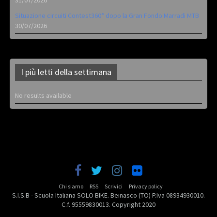
Situazione circuiti Contest360° dopo la Gran Fondo Marradi MTB
30/07/2026
I più letti della settimana
No results available
Chi siamo
RSS
Scrivici
Privacy policy
S.I.S.B - Scuola Italiana SOLO BIKE. Beinasco (TO) P.Iva 08934930010.
C.f. 95559830013. Copyright 2020