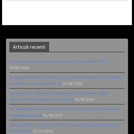
Articoli recenti
Procedono i lavori sul tracciato della Straccabike 2026
03/08/2026
Europei XCO: titoli a Aldridge, Frei e Hutter. Argento per Zanotti
tra gli Elite. Corvi fora ed è 4^
02/08/2026
Europei XCO: vittorie per Ghibaudo, Grossmann e Gallis.
Signorelli 5^ la migliore tra gli italiani
01/08/2026
35ª Marathon Bike della Brianza: l’ultima sfida agonistica di una
leggendaria storia
01/08/2026
Europei MTB: il Team Relay firma il secondo argento azzurro a
Monteceneri
31/07/2026