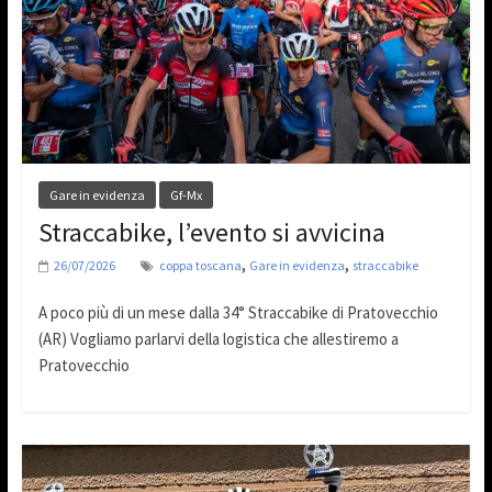
Gare in evidenza
Gf-Mx
Straccabike, l’evento si avvicina
,
,
26/07/2026
coppa toscana
Gare in evidenza
straccabike
A poco più di un mese dalla 34° Straccabike di Pratovecchio
(AR) Vogliamo parlarvi della logistica che allestiremo a
Pratovecchio