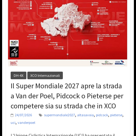
DH-4X
XCO Internazionali
Il Super Mondiale 2027 apre la strada
a Van der Poel, Pidcock o Pieterse per
competere sia su strada che in XCO
,
,
,
,
24/07/2026
supermondiale2027
altasavoia
pidcock
pieterse
,
uci
vanderpoel
L’Unione Ciclistica Internazionale (UCI) ha presentato il