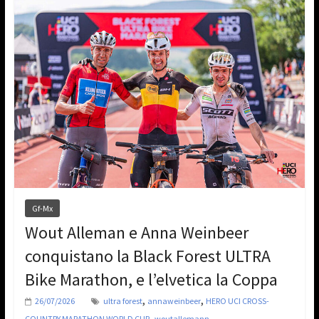
Gf-Mx
Wout Alleman e Anna Weinbeer
conquistano la Black Forest ULTRA
Bike Marathon, e l’elvetica la Coppa
,
,
26/07/2026
ultra forest
annaweinbeer
HERO UCI CROSS-
,
COUNTRY MARATHON WORLD CUP
woutallemann