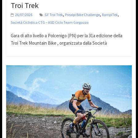
Troi Trek
,
,
,
26/07/2026
GF Troi Trek
Prealpi Bike Challenge
RampiTek
Società Ciclistica CTG – ASD Ciclo Team Gorgazzo
Gara di alto livello a Polcenigo (PN) per la 31a edizione della
Troi Trek Mountain Bike , organizzata dalla Società