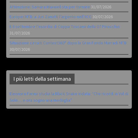
Attenzione: Samara Maxwell sta per tornare
31/07/2026
Europei MTB: a Juri Zanotti l’argento nell’XCC
30/07/2026
Il 6 settembre l’esordio di Coppa Toscana della Gf Pinocchio
31/07/2026
Situazione circuiti Contest360° dopo la Gran Fondo Marradi MTB
30/07/2026
I più letti della settimana
Eleonora Farina studia la Black Snake iridata: “Che ricordi in Val di
Sole… e ora sogno una medaglia”