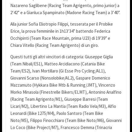
Nazareno Saglibene (Racing Team Agrigento, primo junior) a
2’42” e a Gianluca Spampinato (Madone Racing Team) a 3’40”.
Alla junior Sofia Eliotropio Filippi, tesserata per il Probike
Erice, la prova femminile in 1h13’34” battendo Federica
Occhipinti (Team Race Mountain, prima U23) di 19’39” e
Chiara Vitello (Racing Team Agrigento) di un giro.
Questi tutti gli altri vincitori di categoria: Giuseppe Giglia
(Team Nibali/ES1), Matteo Arcidiacono (Catania Bike
Team/ES2), Ivan Mortillaro (Gi Esse Pro Cycling/AL1),
Giovanni Scarso (Nonsolobike/AL2), Gaspare Domenico
Mazzamuto (Hykkara Bike Mtb & Running/JMT), Vincenzo
Morko Minasola (Finestrelle Bikers/ELMT), Antonino Analfino
(Racing Team Agrigento/M1), Giuseppe Barresi (Team
Licari/M2), Libertino La Mantia (Team Radio Vela/M3), Alfio
Leonardi (Bike 1275/M4), Paolo Santoro (Team Bike
Noto/M5), Filippo Finocchiaro (Team Bike Noto/M6), Giovanni
Lo Coco (Bike Project/M7), Francesco Demma (Trinacria