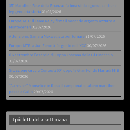
35ª Marathon Bike della Brianza: l’ultima sfida agonistica di una
leggendaria storia
01/08/2026
Europei MTB: il Team Relay firma il secondo argento azzurro a
Monteceneri
31/07/2026
Attenzione: Samara Maxwell sta per tornare
31/07/2026
Europei MTB: a Juri Zanotti l’argento nell’XCC
30/07/2026
Il 6 settembre l’esordio di Coppa Toscana della Gf Pinocchio
31/07/2026
Situazione circuiti Contest360° dopo la Gran Fondo Marradi MTB
30/07/2026
“Au revoir” Monselice in Rosa. Il campionato italiano marathon
passa a Gallio
29/07/2026
I più letti della settimana