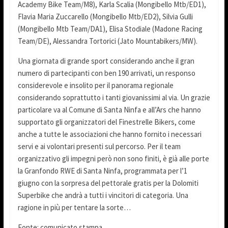
Academy Bike Team/M8), Karla Scalia (Mongibello Mtb/ED1),
Flavia Maria Zuccarello (Mongibello Mtb/ED2), Silvia Gulli
(Mongibello Mtb Team/DA1), Elisa Stodiale (Madone Racing
Team/DE), Alessandra Tortorici (Jato Mountabikers/MW).
Una giornata di grande sport considerando anche il gran
numero di partecipanti con ben 190 arrivati, un responso
considerevole e insolito per il panorama regionale
considerando soprattutto i tanti giovanissimi al via. Un grazie
particolare va al Comune di Santa Ninfa e all’Ars che hanno
supportato gli organizzatori del Finestrelle Bikers, come
anche a tutte le associazioni che hanno fornito i necessari
servi e ai volontari presenti sul percorso. Per il team
organizzativo gli impegni però non sono finiti, è già alle porte
la Granfondo RWE di Santa Ninfa, programmata per l’1
giugno con la sorpresa del pettorale gratis per la Dolomiti
Superbike che andrà a tutti i vincitori di categoria. Una
ragione in più per tentare la sorte…
Fonte: comunicato stampa