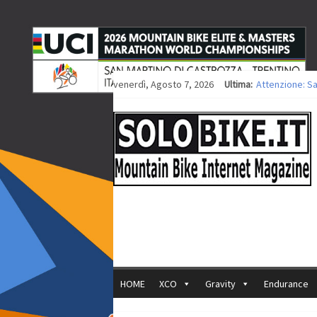
venerdì, Agosto 7, 2026
Ultima:
Attenzione: S
Europei XCO: ti
Europei XCO: vi
35ª Marathon B
Europei MTB: i
HOME
XCO
Gravity
Endurance