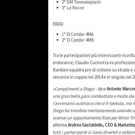
2° DM Termoimpianti
3° Le Rocce
misto
1° El Coridor 4MA
2° El Coridor 4MB
Tra le partecipazioni più interessanti ricordi
endurance; Claudio Cucinotta ex professionis
Bardiani squadra pro di ciclismo su strada e a
vincente in coppia nel 2014 e in singolo nel 2
«Complimenti a Diego –
dice
Antonio Marcon
una gran bella gara combattuta e molto dura
l’avversario austriaco che si è ripetuta, ma 
Diego ha trionfato meritatamente salendo su
oramai un appuntamento fisso per Wilier Trie
afferma
Andrea Gastaldello, CEO & Marketing
tutti i partecipanti si siano divertiti e abbi