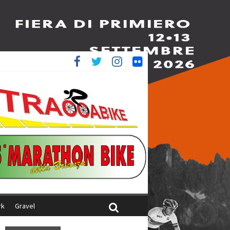
è 4^
iani
rk
Gravel