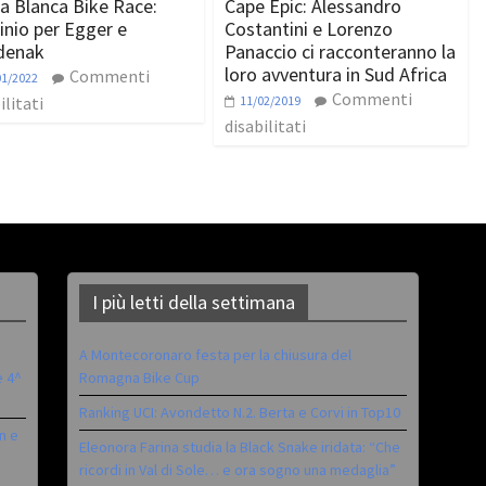
a Blanca Bike Race:
Cape Epic: Alessandro
nio per Egger e
Costantini e Lorenzo
denak
Panaccio ci racconteranno la
loro avventura in Sud Africa
Commenti
01/2022
Commenti
ilitati
11/02/2019
disabilitati
I più letti della settimana
A Montecoronaro festa per la chiusura del
è 4^
Romagna Bike Cup
Ranking UCI: Avondetto N.2. Berta e Corvi in Top10
n e
Eleonora Farina studia la Black Snake iridata: “Che
ricordi in Val di Sole… e ora sogno una medaglia”