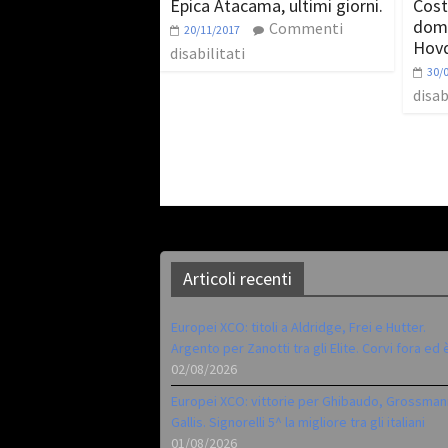
Epica Atacama, ultimi giorni.
Cost
domi
Commenti
20/11/2017
Hov
disabilitati
30/
disab
Articoli recenti
Europei XCO: titoli a Aldridge, Frei e Hutter.
Argento per Zanotti tra gli Elite. Corvi fora ed 
02/08/2026
Europei XCO: vittorie per Ghibaudo, Grossman
Gallis. Signorelli 5^ la migliore tra gli italiani
01/08/2026