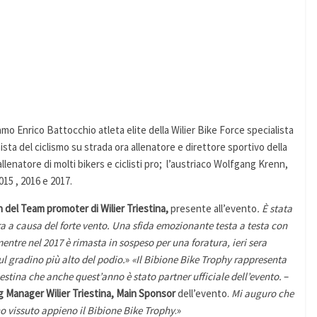
amo Enrico Battocchio atleta elite della Wilier Bike Force specialista
ta del ciclismo su strada ora allenatore e direttore sportivo della
llenatore di molti bikers e ciclisti pro; l’austriaco Wolfgang Krenn,
015 , 2016 e 2017.
 del Team promoter di Wilier Triestina,
presente all’evento
. È stata
 a causa del forte vento. Una sfida emozionante testa a testa con
mentre nel 2017 è rimasta in sospeso per una foratura, ieri sera
l gradino più alto del podio.
»
«Il Bibione Bike Trophy rappresenta
stina che anche quest’anno è stato partner ufficiale dell’evento.
–
 Manager Wilier Triestina, Main Sponsor
dell’evento.
Mi auguro che
ano vissuto appieno il Bibione Bike Trophy
.»