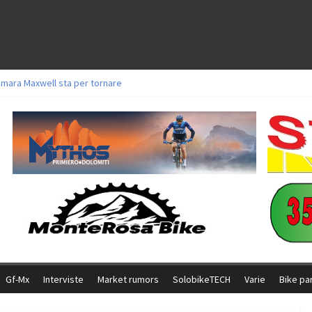
amara Maxwell sta per tornare
toli a Aldridge, Frei e Hutter. Argento per Zanotti tra gli Elite. Corvi fora ed 
ttorie per Ghibaudo, Grossmann e Gallis. Signorelli 5^ la migliore tra gli ital
ike della Brianza: l’ultima sfida agonistica di una leggendaria storia
l Team Relay firma il secondo argento azzurro a Monteceneri
Gf-Mx
Interviste
Market rumors
SolobikeTECH
Varie
Bike pa