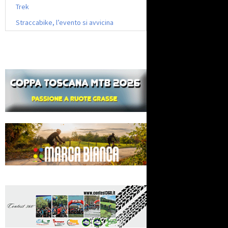
Trek
Straccabike, l’evento si avvicina