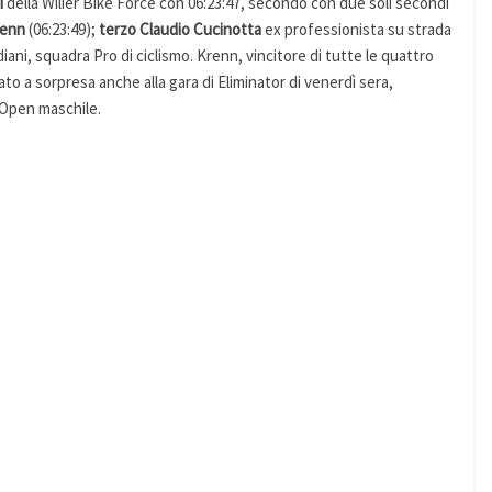
i
della Wilier Bike Force con 06:23:47, secondo con due soli secondi
renn
(06:23:49);
terzo Claudio Cucinotta
ex professionista su strada
iani, squadra Pro di ciclismo. Krenn, vincitore di tutte le quattro
to a sorpresa anche alla gara di Eliminator di venerdì sera,
 Open maschile.