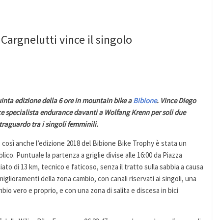
Cargnelutti vince il singolo
uinta edizione della 6 ore in mountain bike a
Bibione
. Vince Diego
orce specialista endurance davanti a Wolfang Krenn per soli due
traguardo tra i singoli femminili.
osì anche l’edizione 2018 del Bibione Bike Trophy è stata un
lico. Puntuale la partenza a griglie divise alle 16:00 da Piazza
ato di 13 km, tecnico e faticoso, senza il tratto sulla sabbia a causa
miglioramenti della zona cambio, con canali riservati ai singoli, una
o vero e proprio, e con una zona di salita e discesa in bici