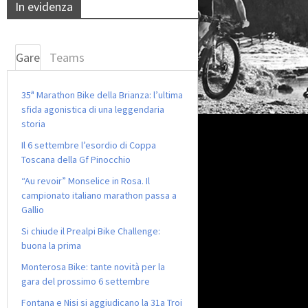
In evidenza
Gare
Teams
35ª Marathon Bike della Brianza: l’ultima
sfida agonistica di una leggendaria
storia
Il 6 settembre l’esordio di Coppa
Toscana della Gf Pinocchio
“Au revoir” Monselice in Rosa. Il
campionato italiano marathon passa a
Gallio
Si chiude il Prealpi Bike Challenge:
buona la prima
Monterosa Bike: tante novità per la
gara del prossimo 6 settembre
Fontana e Nisi si aggiudicano la 31a Troi