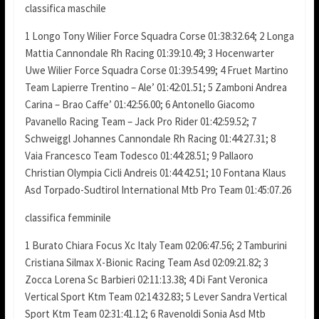
classifica maschile
1 Longo Tony Wilier Force Squadra Corse 01:38:32.64; 2 Longa
Mattia Cannondale Rh Racing 01:39:10.49; 3 Hocenwarter
Uwe Wilier Force Squadra Corse 01:39:54.99; 4 Fruet Martino
Team Lapierre Trentino – Ale’ 01:42:01.51; 5 Zamboni Andrea
Carina – Brao Caffe’ 01:42:56.00; 6 Antonello Giacomo
Pavanello Racing Team – Jack Pro Rider 01:42:59.52; 7
Schweiggl Johannes Cannondale Rh Racing 01:44:27.31; 8
Vaia Francesco Team Todesco 01:44:28.51; 9 Pallaoro
Christian Olympia Cicli Andreis 01:44:42.51; 10 Fontana Klaus
Asd Torpado-Sudtirol International Mtb Pro Team 01:45:07.26
classifica femminile
1 Burato Chiara Focus Xc Italy Team 02:06:47.56; 2 Tamburini
Cristiana Silmax X-Bionic Racing Team Asd 02:09:21.82; 3
Zocca Lorena Sc Barbieri 02:11:13.38; 4 Di Fant Veronica
Vertical Sport Ktm Team 02:14:32.83; 5 Lever Sandra Vertical
Sport Ktm Team 02:31:41.12; 6 Ravenoldi Sonia Asd Mtb