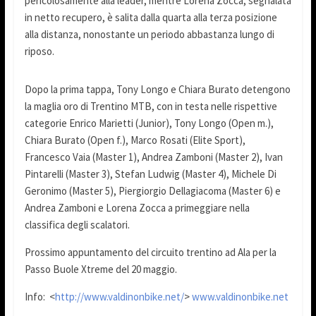
pericolosamente alla leader, mentre Lorena Zocca, segnalata
in netto recupero, è salita dalla quarta alla terza posizione
alla distanza, nonostante un periodo abbastanza lungo di
riposo.
Dopo la prima tappa, Tony Longo e Chiara Burato detengono
la maglia oro di Trentino MTB, con in testa nelle rispettive
categorie Enrico Marietti (Junior), Tony Longo (Open m.),
Chiara Burato (Open f.), Marco Rosati (Elite Sport),
Francesco Vaia (Master 1), Andrea Zamboni (Master 2), Ivan
Pintarelli (Master 3), Stefan Ludwig (Master 4), Michele Di
Geronimo (Master 5), Piergiorgio Dellagiacoma (Master 6) e
Andrea Zamboni e Lorena Zocca a primeggiare nella
classifica degli scalatori.
Prossimo appuntamento del circuito trentino ad Ala per la
Passo Buole Xtreme del 20 maggio.
Info: <
http://www.valdinonbike.net/
>
www.valdinonbike.net