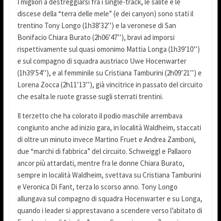
I migliori a destreggiarsi fra i single-track, le salite e le
discese della “terra delle mele” (e dei canyon) sono stati il
trentino Tony Longo (1h38’32’’) e la veronese di San
Bonifacio Chiara Burato (2h06’47’’), bravi ad imporsi
rispettivamente sul quasi omonimo Mattia Longa (1h39’10’’)
e sul compagno di squadra austriaco Uwe Hocenwarter
(1h39’54’’), e al femminile su Cristiana Tamburini (2h09’21’’) e
Lorena Zocca (2h11’13’’), già vincitrice in passato del circuito
che esalta le ruote grasse sugli sterrati trentini.
Il terzetto che ha colorato il podio maschile arrembava
congiunto anche ad inizio gara, in località Waldheim, staccati
di oltre un minuto invece Martino Fruet e Andrea Zamboni,
due “marchi di fabbrica” del circuito. Schweiggl e Pallaoro
ancor più attardati, mentre fra le donne Chiara Burato,
sempre in località Waldheim, svettava su Cristiana Tamburini
e Veronica Di Fant, terza lo scorso anno. Tony Longo
allungava sul compagno di squadra Hocenwarter e su Longa,
quando i leader si apprestavano a scendere verso l’abitato di