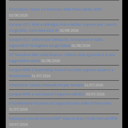
Procedono i lavori sul tracciato della Straccabike 2026
03/08/2026
Europei XCO: titoli a Aldridge, Frei e Hutter. Argento per Zanotti
tra gli Elite. Corvi fora ed è 4^
02/08/2026
Europei XCO: vittorie per Ghibaudo, Grossmann e Gallis.
Signorelli 5^ la migliore tra gli italiani
01/08/2026
35ª Marathon Bike della Brianza: l’ultima sfida agonistica di una
leggendaria storia
01/08/2026
Europei MTB: il Team Relay firma il secondo argento azzurro a
Monteceneri
31/07/2026
Attenzione: Samara Maxwell sta per tornare
31/07/2026
Europei MTB: a Juri Zanotti l’argento nell’XCC
30/07/2026
Il 6 settembre l’esordio di Coppa Toscana della Gf Pinocchio
31/07/2026
Situazione circuiti Contest360° dopo la Gran Fondo Marradi MTB
30/07/2026