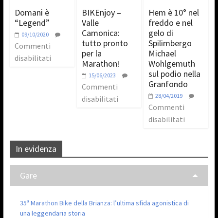
Domani è
BIKEnjoy –
Hem è 10° nel
“Legend”
Valle
freddo e nel
Camonica:
gelo di
09/10/2020
tutto pronto
Spilimbergo
Commenti
per la
Michael
disabilitati
Marathon!
Wohlgemuth
sul podio nella
15/06/2023
Granfondo
Commenti
28/04/2019
disabilitati
Commenti
disabilitati
In evidenza
Gare
35ª Marathon Bike della Brianza: l’ultima sfida agonistica di
una leggendaria storia