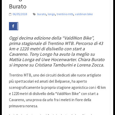
Burato
,
,
,
06/05/2018
burato
longo
trentino mtb
valdinon bike
Oggi decima edizione della “ValdiNon Bike”,
prima stagionale di Trentino MTB.
Percorso di 43
km e 1220 metri di dislivello con start a
Cavareno.
Tony Longo ha avuto la meglio su
Mattia Longa ed Uwe Hocenwarter.
Chiara Burato
si impone su Cristiana Tamburini e Lorena Zocca.
Trentino MTB, uno dei circuiti dedicati alle ruote artigliate
più spettacolari ed amati del Belpaese, ha aperto
scenograficamente la propria stagione agonistica con i 43 km
e 1220 metri di dislivello della “ValdiNon Bike” con start a
Cavareno, una prova da urlo fra i meleti in fiore della
primavera nonesa.