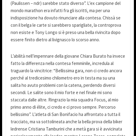
(Paulissen – ndr) sarebbe stato diverso”. L’ex campione del
mondo marathon era infatti fra gli iscritti, ma per una
indisposizione ha dovuto rinunciare alla contesa. Chissà se
con il belga le carte si sarebbero sparigliate, la controprova
non esiste e Tony Longo si è preso una bella rivincita dopo
essere finito dietro al livignasco lo scorso anno.
L’abilità nell’impennare della giovane Chiara Burato ha invece
fatto la differenza nella contesa femminile, incredula al
traguardo la vincitrice: “Bellissima gara, non ci credo ancora
perché al tredicesimo chilometro ero in testa ma su una
salita ho avuto problemi con la catena, perdendo diversi
secondi. Le salite sono il mio forte e nel finale mi sono
staccata dalle altre. Ringrazio la mia squadra Focus, al mio
primo anno di élite, ci credo e ci provo sempre. Percorso
bellissimo”. L’atleta di San Bonifacio ha affrontato a tutta il
tracciato, ma va sottolineata anche la bella prova della biker
ledrense Cristiana Tamburini che a metà gara si è avvicinata