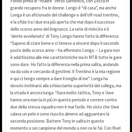
Fondo prima di “risalire” verso Sarnonico, con Zocca in
grande recupero fra le donne. Longo è “di casa”, ma anche
Longa è un aficionado del challenge e dell’off-road trentino,
e la sfida tra i due era più aperta che mai dopo il successo
dello scorso anno del livignasco. La sete di rivincita e il
‘dente avvelenato’ di Tony Longo hanno fatto la differenza:
“Sapevo di stare bene e ci tenevo a vincere dopo il secondo
posto dello scorso anno – ha affermato Longo. – La gara non
è adattissima alle mie caratteristiche ma in MTB tutte le gare
sono dure. Ho fatto la differenza nella prima salita, andando
via da solo e cercando di gestirmi. Il Trentino è la mia regione
e qui ci tengo sempre a dare il meglio di me”. Longa ha
dovuto inchinarsi alla schiacciante superiorità del collega, ma
la strada è ancora lunga: “Gara molto tattica, Tony e Uwe
hanno una marcia in più in questo periodo e correre contro
due della stessa squadra non è mai facile. Ho visto che Uwe
calava un pelo e sono riuscito almeno ad agguantare la
seconda posizione. Battere Tony in salita in questo
momento o sei campione del mondo o non ce le fai. Con Roel