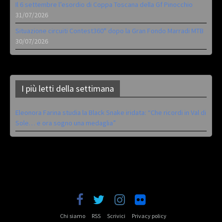
Il 6 settembre l’esordio di Coppa Toscana della Gf Pinocchio
31/07/2026
Situazione circuiti Contest360° dopo la Gran Fondo Marradi MTB
30/07/2026
I più letti della settimana
Eleonora Farina studia la Black Snake iridata: “Che ricordi in Val di
Sole… e ora sogno una medaglia”
Chi siamo
RSS
Scrivici
Privacy policy