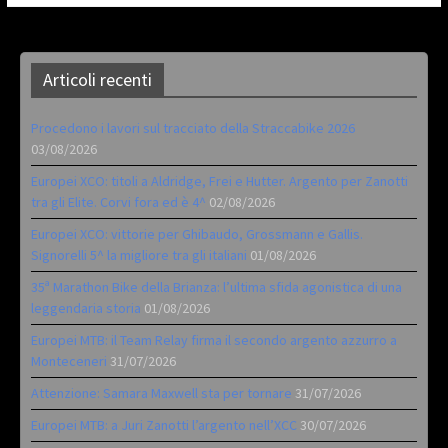
Articoli recenti
Procedono i lavori sul tracciato della Straccabike 2026
03/08/2026
Europei XCO: titoli a Aldridge, Frei e Hutter. Argento per Zanotti
tra gli Elite. Corvi fora ed è 4^
02/08/2026
Europei XCO: vittorie per Ghibaudo, Grossmann e Gallis.
Signorelli 5^ la migliore tra gli italiani
01/08/2026
35ª Marathon Bike della Brianza: l’ultima sfida agonistica di una
leggendaria storia
01/08/2026
Europei MTB: il Team Relay firma il secondo argento azzurro a
Monteceneri
31/07/2026
Attenzione: Samara Maxwell sta per tornare
31/07/2026
Europei MTB: a Juri Zanotti l’argento nell’XCC
30/07/2026