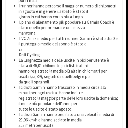
poi in Italia.
I runner hanno percorso il maggior numero di chilometri
in agosto e in genere il sabato è stato il
giorno in cui hanno corso più a lungo.
Il piano di allenamento più popolare su Garmin Coach è
stato quello per preparare una mezza
maratona.
Il VO2 max medio per tutti i runner Garmin è stato di 50 e
il punteggio medio del sonno è stato di
73.
Dati Cycling
La lunghezza media delle uscite in bici per utente è
stata di 46,01 chilometri; i ciclisti italiani
hanno registrato la media più alta in chilometri per
uscita (55,89), seguiti da quelli belgi e poi
da quelli spagnoli.
I ciclisti Garmin hanno trascorso in media circa 115
minuti per ogni uscita. Hanno inoltre
registrato la maggior parte delle loro uscite la domenica;
il mese più popolare dell’anno per
tutte le uscite è stato agosto.
I ciclisti Garmin hanno pedalato a una velocità media di
23,96 km/h e hanno scalato in media
353 metri per uscita.