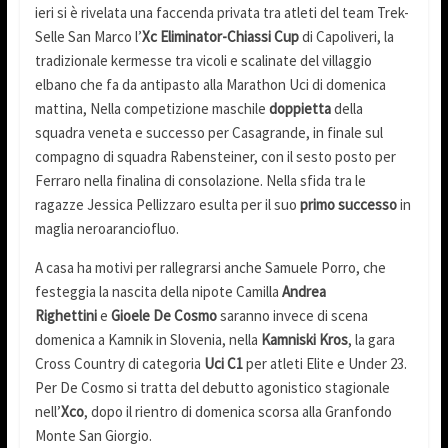
ieri si è rivelata una faccenda privata tra atleti del team Trek-
Selle San Marco l’
Xc Eliminator-Chiassi Cup
di Capoliveri, la
tradizionale kermesse tra vicoli e scalinate del villaggio
elbano che fa da antipasto alla Marathon Uci di domenica
mattina, Nella competizione maschile
doppietta
della
squadra veneta e successo per Casagrande, in finale sul
compagno di squadra Rabensteiner, con il sesto posto per
Ferraro nella finalina di consolazione. Nella sfida tra le
ragazze Jessica Pellizzaro esulta per il suo
primo successo
in
maglia neroaranciofluo.
A casa ha motivi per rallegrarsi anche Samuele Porro, che
festeggia la nascita della nipote Camilla
Andrea
Righettini
e
Gioele De Cosmo
saranno invece di scena
domenica a Kamnik in Slovenia, nella
Kamniski Kros
, la gara
Cross Country di categoria
Uci C1
per atleti Elite e Under 23.
Per De Cosmo si tratta del debutto agonistico stagionale
nell’
Xco
, dopo il rientro di domenica scorsa alla Granfondo
Monte San Giorgio.