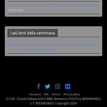
Situazione circuiti Contest360° dopo la Gran Fondo Marradi MTB
30/07/2026
I più letti della settimana
Eleonora Farina studia la Black Snake iridata: “Che ricordi in Val di
Sole… e ora sogno una medaglia”
Chi siamo
RSS
Scrivici
Privacy policy
S.I.S.B - Scuola Italiana SOLO BIKE. Beinasco (TO) P.Iva 08934930010.
C.f. 95559830013. Copyright 2020