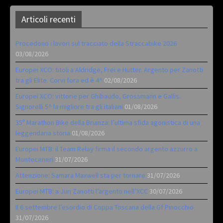
Articoli recenti
Procedono i lavori sul tracciato della Straccabike 2026
03/08/2026
Europei XCO: titoli a Aldridge, Frei e Hutter. Argento per Zanotti
tra gli Elite. Corvi fora ed è 4^
02/08/2026
Europei XCO: vittorie per Ghibaudo, Grossmann e Gallis.
Signorelli 5^ la migliore tra gli italiani
01/08/2026
35ª Marathon Bike della Brianza: l’ultima sfida agonistica di una
leggendaria storia
01/08/2026
Europei MTB: il Team Relay firma il secondo argento azzurro a
Monteceneri
31/07/2026
Attenzione: Samara Maxwell sta per tornare
31/07/2026
Europei MTB: a Juri Zanotti l’argento nell’XCC
30/07/2026
Il 6 settembre l’esordio di Coppa Toscana della Gf Pinocchio
31/07/2026