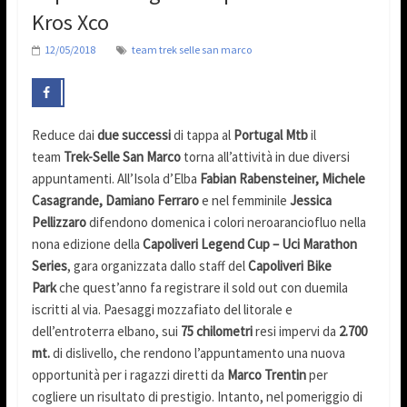
Kros Xco
12/05/2018
team trek selle san marco
Reduce dai
due successi
di tappa al
Portugal Mtb
il
team
Trek-Selle San Marco
torna all’attività in due diversi
appuntamenti. All’Isola d’Elba
Fabian Rabensteiner, Michele
Casagrande, Damiano Ferraro
e nel femminile
Jessica
Pellizzaro
difendono domenica i colori neroaranciofluo nella
nona edizione della
Capoliveri Legend Cup – Uci Marathon
Series
, gara organizzata dallo staff del
Capoliveri Bike
Park
che quest’anno fa registrare il sold out con duemila
iscritti al via. Paesaggi mozzafiato del litorale e
dell’entroterra elbano, sui
75 chilometri
resi impervi da
2.700
mt.
di dislivello, che rendono l’appuntamento una nuova
opportunità per i ragazzi diretti da
Marco Trentin
per
cogliere un risultato di prestigio. Intanto, nel pomeriggio di