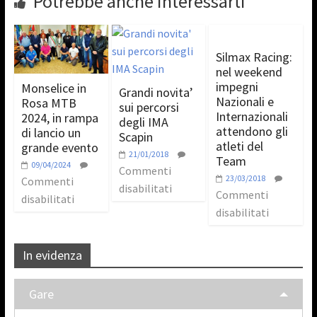
Potrebbe anche interessarti
Silmax Racing:
nel weekend
impegni
Monselice in
Grandi novita’
Nazionali e
Rosa MTB
sui percorsi
Internazionali
2024, in rampa
degli IMA
attendono gli
di lancio un
Scapin
atleti del
grande evento
21/01/2018
Team
09/04/2024
Commenti
23/03/2018
Commenti
disabilitati
Commenti
disabilitati
disabilitati
In evidenza
Gare