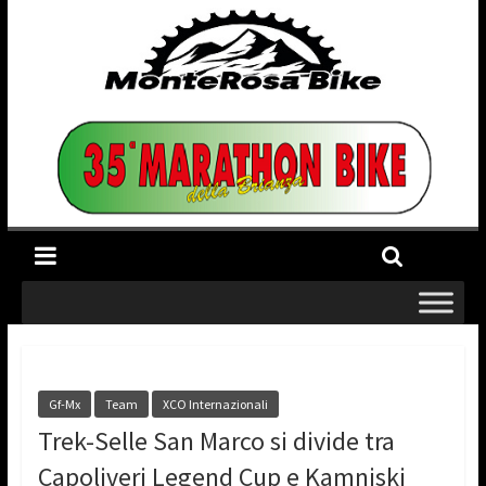
Gf-Mx
Team
XCO Internazionali
Trek-Selle San Marco si divide tra
Capoliveri Legend Cup e Kamniski