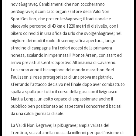
novit&agrave;. Cambiamenti che non toccheranno
per&ograve; il comitato organizzatore della ValdiNon
SportGestion, che presenter&agrave; il tradizionale e
piacevole percorso di 43 km e 1220 metri di dislivello, con i
bikers coinvolti in una sfida da urlo che svolger&agrave; nel
migliore dei modi il ruolo di scenografica apertura, lungo
stradine di campagna fra i colori accesi della primavera
nonesa, scalando in impennata il Monte Arsen, con start ed
arrivo previsti al Centro Sportivo Altanaunia di Cavareno.
Lo scorso anno il bicampione del mondo marathon Roel
Paulissen si rese protagonista di una prova magistrale,
sferrando l’attacco decisivo nel finale dopo aver combattuto
spalla a spalla per tutto il corso della gara con il livignasco
Mattia Longa, un esito capace di appassionare anche il
pubblico ben posizionato ad aspettare i concorrenti baciati
da una calda giornata di sole.
La Val di Non &egrave; la pi&ugrave; ampia vallata del
Trentino, scavata nella roccia da millenni per quell’insieme di