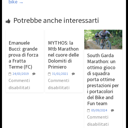
bike
→
Potrebbe anche interessarti
Emanuele
MYTHOS: la
Bucci: grande
Mtb Marathon
prova di forza
nel cuore delle
South Garda
a Fratta
Dolomiti di
Marathon: un
Terme (FC)
Primiero
ottimo gioco
di squadra
24/03/2019
31/01/2021
porta ottime
Commenti
Commenti
prestazioni per
disabilitati
disabilitati
i portacolori
del Bike and
Fun team
05/09/2024
Commenti
disabilitati