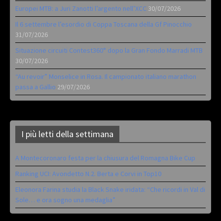
Europei MTB: a Juri Zanotti l’argento nell’XCC
30/07/2026
Il 6 settembre l’esordio di Coppa Toscana della Gf Pinocchio
31/07/2026
Situazione circuiti Contest360° dopo la Gran Fondo Marradi MTB
30/07/2026
“Au revoir” Monselice in Rosa. Il campionato italiano marathon
passa a Gallio
29/07/2026
I più letti della settimana
A Montecoronaro festa per la chiusura del Romagna Bike Cup
Ranking UCI: Avondetto N.2. Berta e Corvi in Top10
Eleonora Farina studia la Black Snake iridata: “Che ricordi in Val di
Sole… e ora sogno una medaglia”