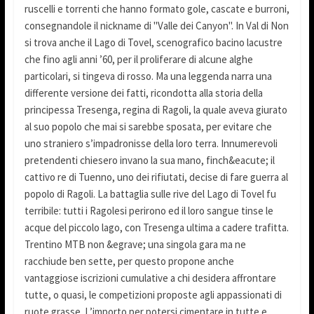
ruscelli e torrenti che hanno formato gole, cascate e burroni,
consegnandole il nickname di "Valle dei Canyon". In Val di Non
si trova anche il Lago di Tovel, scenografico bacino lacustre
che fino agli anni ’60, per il proliferare di alcune alghe
particolari, si tingeva di rosso. Ma una leggenda narra una
differente versione dei fatti, ricondotta alla storia della
principessa Tresenga, regina di Ragoli, la quale aveva giurato
al suo popolo che mai si sarebbe sposata, per evitare che
uno straniero s’impadronisse della loro terra. Innumerevoli
pretendenti chiesero invano la sua mano, finch&eacute; il
cattivo re di Tuenno, uno dei rifiutati, decise di fare guerra al
popolo di Ragoli. La battaglia sulle rive del Lago di Tovel fu
terribile: tutti i Ragolesi perirono ed il loro sangue tinse le
acque del piccolo lago, con Tresenga ultima a cadere trafitta.
Trentino MTB non &egrave; una singola gara ma ne
racchiude ben sette, per questo propone anche
vantaggiose iscrizioni cumulative a chi desidera affrontare
tutte, o quasi, le competizioni proposte agli appassionati di
ruote grasse. L’importo per potersi cimentare in tutte e