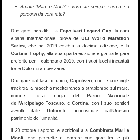
Amate “Mare e Monti” e vorreste sempre correre su
percorsi da vera mtb?
Due gare incredibili, la
Capoliveri Legend Cup
, la gara
elbana internazionale, prova dell’
UCI World Marathon
Series
,
che nel 2019 celebta la decima edizione,
e la
Cortina Trophy
, alla sua
quarta
edizione e già tra le gare
preferite per il calendario 201
9
, con i suoi luoghi incantati
tra le Dolomiti ampezzane.
Due gare dal fascino unico,
Capoliveri
, con i suoi single
track tra la macchia mediterranea a strapiombo sul mare,
immersi nella magia del
Parco Nazionale
dell’Arcipelago Toscano
, e
Cortina
, con i suoi sentieri
avvolti dalle
Dolomiti
, riconosciute dall’
Unesco
patrimonio dell’umanità.
Il 29 ottobre
riaprono le iscrizioni alla
Combinata
Mari e
Monti
, che permette di correre due gare
tra le più