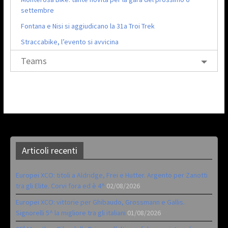
settembre
Fontana e Nisi si aggiudicano la 31a Troi Trek
Straccabike, l’evento si avvicina
Teams
Articoli recenti
Europei XCO: titoli a Aldridge, Frei e Hutter. Argento per Zanotti
tra gli Elite. Corvi fora ed è 4^
02/08/2026
Europei XCO: vittorie per Ghibaudo, Grossmann e Gallis.
Signorelli 5^ la migliore tra gli italiani
01/08/2026