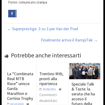
Fonte: comunicato stampa
←
Superprestige: 3 su 3 per Van der Poel
Finalmente arriva il RampiTek
→
Potrebbe anche interessarti
La “Combinata
Trentino Mtb,
Real MTB
pronti alla
Race” unisce
ripartenza
Speciale Talk
Garda
& Taste: la
03/06/2021
Marathon e
serata che ha
Commenti
Cortina Trophy
acceso il
disabilitati
futuro della
01/12/2019