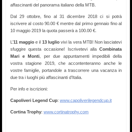
affascinanti del panorama italiano della MTB.
Dal 2
9
ottobre
, fino al 31 dicembre
2018
ci si potrà
iscrivere al costo 90.00 €
mentre dal primo gennaio fino al
10 maggio
2019
la quota passerà a 100.00
€.
L
’
1
1
maggio
e il
1
3
luglio
vivi la vera MTB! Non lasciatevi
sfuggire questa occasione! Iscrivetevi alla
Combinata
Mari e Monti
, per due appuntamenti impedibili della
vostra stagione 201
9
, che accontenteranno anche le
vostre famiglie, portandole a trascorrere una vacanza in
due tra i luoghi più affascinanti d’Italia.
Per info e iscrizioni:
Capoliveri Legend Cup
:
www.capoliverilegendcup.it
Cortina Trophy
:
www.cortinatrophy.com