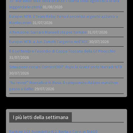
35ª Marathon Bike della Brianza: l’ultima sfida agonistica di una
leggendaria storia
01/08/2026
Europei MTB: il Team Relay firma il secondo argento azzurro a
Monteceneri
31/07/2026
Attenzione: Samara Maxwell sta per tornare
31/07/2026
Europei MTB: a Juri Zanotti l’argento nell’XCC
30/07/2026
Il 6 settembre l’esordio di Coppa Toscana della Gf Pinocchio
31/07/2026
Situazione circuiti Contest360° dopo la Gran Fondo Marradi MTB
30/07/2026
“Au revoir” Monselice in Rosa. Il campionato italiano marathon
passa a Gallio
29/07/2026
I più letti della settimana
Ranking UCI: Avondetto N.2. Berta e Corvi in Top10