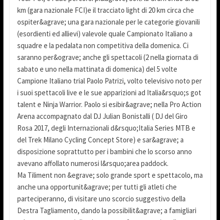
km (gara nazionale FCI)e il tracciato light di 20 km circa che
ospiter&agrave; una gara nazionale per le categorie giovanili
(esordienti ed allievi) valevole quale Campionato Italiano a
squadre e la pedalata non competitiva della domenica. Ci
saranno per&ograve; anche gli spettacoli (2 nella giornata di
sabato e uno nella mattinata di domenica) del 5 volte
Campione Italiano trial Paolo Patrizi, volto televisivo noto per
i suoi spettacoli live e le sue apparizioni ad Italia&rsquo;s got
talent e Ninja Warrior. Paolo si esibir&agrave; nella Pro Action
Arena accompagnato dal DJ Julian Bonistalli ( DJ del Giro
Rosa 2017, degli Internazionali d&rsquo;Italia Series MTB e
del Trek Milano Cycling Concept Store) e sar&agrave; a
disposizione soprattutto per i bambini che lo scorso anno
avevano affollato numerosi l&rsquo;area paddock.
Ma Tiliment non &egrave; solo grande sport e spettacolo, ma
anche una opportunit&agrave; per tutti gli atleti che
parteciperanno, di visitare uno scorcio suggestivo della
Destra Tagliamento, dando la possibilit&agrave; a famigliari