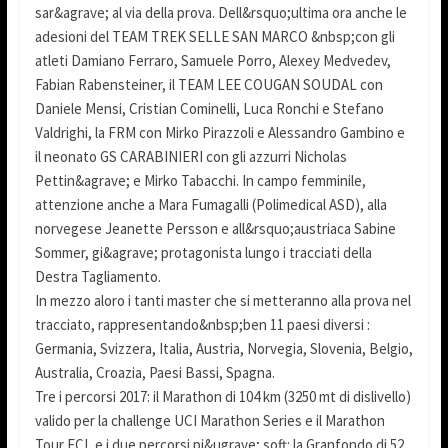
sar&agrave; al via della prova. Dell&rsquo;ultima ora anche le
adesioni del TEAM TREK SELLE SAN MARCO &nbsp;con gli
atleti Damiano Ferraro, Samuele Porro, Alexey Medvedev,
Fabian Rabensteiner, il TEAM LEE COUGAN SOUDAL con
Daniele Mensi, Cristian Cominelli, Luca Ronchi e Stefano
Valdrighi, la FRM con Mirko Pirazzoli e Alessandro Gambino e
il neonato GS CARABINIERI con gli azzurri Nicholas
Pettin&agrave; e Mirko Tabacchi. In campo femminile,
attenzione anche a Mara Fumagalli (Polimedical ASD), alla
norvegese Jeanette Persson e all&rsquo;austriaca Sabine
Sommer, gi&agrave; protagonista lungo i tracciati della
Destra Tagliamento.
In mezzo aloro i tanti master che si metteranno alla prova nel
tracciato, rappresentando&nbsp;ben 11 paesi diversi :
Germania, Svizzera, Italia, Austria, Norvegia, Slovenia, Belgio,
Australia, Croazia, Paesi Bassi, Spagna.
Tre i percorsi 2017: il Marathon di 104 km (3250 mt di dislivello)
valido per la challenge UCI Marathon Series e il Marathon
Tour FCI, e i due percorsi pi&ugrave; soft: la Granfondo di 52