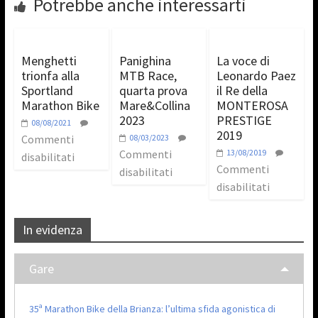
Potrebbe anche interessarti
Menghetti
Panighina
La voce di
trionfa alla
MTB Race,
Leonardo Paez
Sportland
quarta prova
il Re della
Marathon Bike
Mare&Collina
MONTEROSA
2023
PRESTIGE
08/08/2021
2019
Commenti
08/03/2023
Commenti
13/08/2019
disabilitati
Commenti
disabilitati
disabilitati
In evidenza
Gare
35ª Marathon Bike della Brianza: l’ultima sfida agonistica di