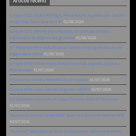
Articoli recenti
Europei XCO: titoli a Aldridge, Frei e Hutter. Argento per Zanotti
tra gli Elite. Corvi fora ed è 4^
02/08/2026
Europei XCO: vittorie per Ghibaudo, Grossmann e Gallis.
Signorelli 5^ la migliore tra gli italiani
01/08/2026
35ª Marathon Bike della Brianza: l’ultima sfida agonistica di una
leggendaria storia
01/08/2026
Europei MTB: il Team Relay firma il secondo argento azzurro a
Monteceneri
31/07/2026
Attenzione: Samara Maxwell sta per tornare
31/07/2026
Europei MTB: a Juri Zanotti l’argento nell’XCC
30/07/2026
Il 6 settembre l’esordio di Coppa Toscana della Gf Pinocchio
31/07/2026
Situazione circuiti Contest360° dopo la Gran Fondo Marradi MTB
30/07/2026
“Au revoir” Monselice in Rosa. Il campionato italiano marathon