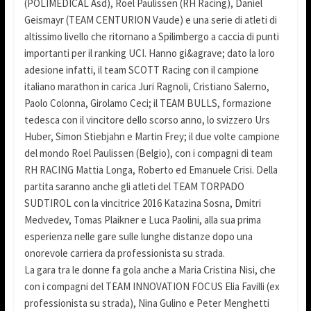
(POLIMEDICAL Asd), Roel Paulissen (RH Racing), Daniel
Geismayr (TEAM CENTURION Vaude) e una serie di atleti di
altissimo livello che ritornano a Spilimbergo a caccia di punti
importanti per il ranking UCI. Hanno gi&agrave; dato la loro
adesione infatti, il team SCOTT Racing con il campione
italiano marathon in carica Juri Ragnoli, Cristiano Salerno,
Paolo Colonna, Girolamo Ceci; il TEAM BULLS, formazione
tedesca con il vincitore dello scorso anno, lo svizzero Urs
Huber, Simon Stiebjahn e Martin Frey; il due volte campione
del mondo Roel Paulissen (Belgio), con i compagni di team
RH RACING Mattia Longa, Roberto ed Emanuele Crisi. Della
partita saranno anche gli atleti del TEAM TORPADO
SUDTIROL con la vincitrice 2016 Katazina Sosna, Dmitri
Medvedev, Tomas Plaikner e Luca Paolini, alla sua prima
esperienza nelle gare sulle lunghe distanze dopo una
onorevole carriera da professionista su strada.
La gara tra le donne fa gola anche a Maria Cristina Nisi, che
con i compagni del TEAM INNOVATION FOCUS Elia Favilli (ex
professionista su strada), Nina Gulino e Peter Menghetti