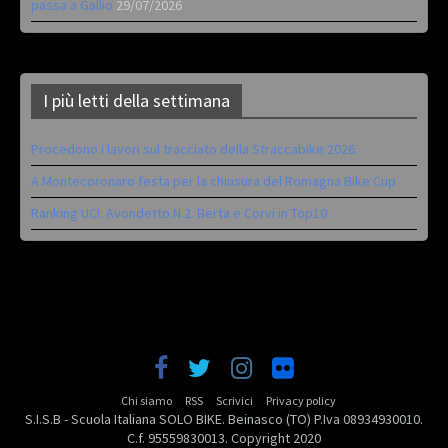
passa a Gallio
29/07/2026
I più letti della settimana
Procedono i lavori sul tracciato della Straccabike 2026
A Montecoronaro festa per la chiusura del Romagna Bike Cup
Ranking UCI: Avondetto N.2. Berta e Corvi in Top10
Chi siamo
RSS
Scrivici
Privacy policy
S.I.S.B - Scuola Italiana SOLO BIKE. Beinasco (TO) P.Iva 08934930010.
C.f. 95559830013. Copyright 2020