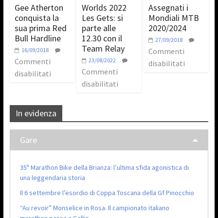
Gee Atherton
Worlds 2022
Assegnati i
conquista la
Les Gets: si
Mondiali MTB
sua prima Red
parte alle
2020/2024
Bull Hardline
12.30 con il
27/09/2018
Team Relay
16/09/2018
Commenti
Commenti
23/08/2022
disabilitati
Commenti
disabilitati
disabilitati
In evidenza
Gare
35ª Marathon Bike della Brianza: l’ultima sfida agonistica di
una leggendaria storia
Il 6 settembre l’esordio di Coppa Toscana della Gf Pinocchio
“Au revoir” Monselice in Rosa. Il campionato italiano
marathon passa a Gallio