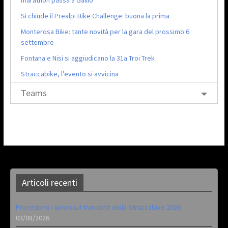
Si chiude il Prealpi Bike Challenge: buona la prima
Monterosa Bike: tante novità per la gara del prossimo 6
settembre
Fontana e Nisi si aggiudicano la 31a Troi Trek
Straccabike, l’evento si avvicina
Teams
Articoli recenti
Procedono i lavori sul tracciato della Straccabike 2026
03/08/2026