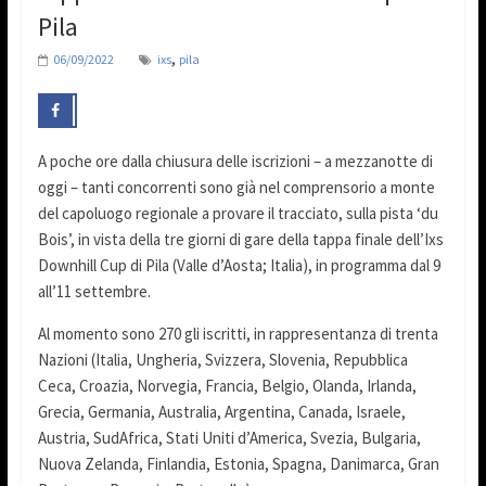
Pila
,
06/09/2022
ixs
pila
A poche ore dalla chiusura delle iscrizioni – a mezzanotte di
oggi – tanti concorrenti sono già nel comprensorio a monte
del capoluogo regionale a provare il tracciato, sulla pista ‘du
Bois’, in vista della tre giorni di gare della tappa finale dell’Ixs
Downhill Cup di Pila (Valle d’Aosta; Italia), in programma dal 9
all’11 settembre.
Al momento sono 270 gli iscritti, in rappresentanza di trenta
Nazioni (Italia, Ungheria, Svizzera, Slovenia, Repubblica
Ceca, Croazia, Norvegia, Francia, Belgio, Olanda, Irlanda,
Grecia, Germania, Australia, Argentina, Canada, Israele,
Austria, SudAfrica, Stati Uniti d’America, Svezia, Bulgaria,
Nuova Zelanda, Finlandia, Estonia, Spagna, Danimarca, Gran