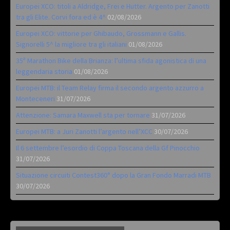
Europei XCO: titoli a Aldridge, Frei e Hutter. Argento per Zanotti
tra gli Elite. Corvi fora ed è 4^
02/08/2026
Europei XCO: vittorie per Ghibaudo, Grossmann e Gallis.
Signorelli 5^ la migliore tra gli italiani
01/08/2026
35ª Marathon Bike della Brianza: l’ultima sfida agonistica di una
leggendaria storia
01/08/2026
Europei MTB: il Team Relay firma il secondo argento azzurro a
Monteceneri
31/07/2026
Attenzione: Samara Maxwell sta per tornare
31/07/2026
Europei MTB: a Juri Zanotti l’argento nell’XCC
30/07/2026
Il 6 settembre l’esordio di Coppa Toscana della Gf Pinocchio
31/07/2026
Situazione circuiti Contest360° dopo la Gran Fondo Marradi MTB
30/07/2026