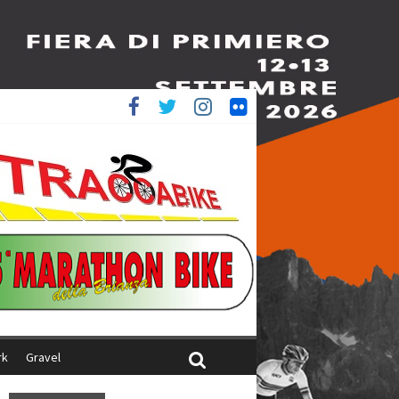
è 4^
iani
rk
Gravel