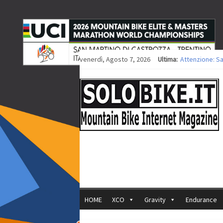
venerdì, Agosto 7, 2026
Ultima:
Attenzione: S
Europei XCO: ti
Europei XCO: vi
35ª Marathon B
Europei MTB: i
HOME
XCO
Gravity
Endurance