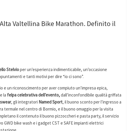
Alta Valtellina Bike Marathon. Definito il
llo Stelvio
per un’esperienza indimenticabile, un’occasione
puntamenti e tanti motivi per dire “io ci sono”.
o e un riconoscimento per aver compiuto un’impresa epica,
e la
felpa celebrativa dell’evento,
dall’inconfondibile qualità griffata
tswear
, gli integratori
Named Sport
, il buono sconto per l’ingresso a
a termale nel centro di Bormio, e il buono omaggio per la visita
mpletano il contenuto il buono pizzoccheri e pasta party, il servizio
ivo GWD bike wash e i gadget CST e SAFE impianti elettrici
estazione.