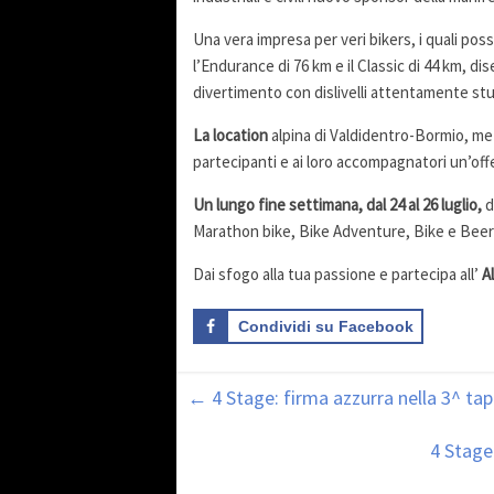
Una vera impresa per veri bikers, i quali pos
l’Endurance di 76 km e il Classic di 44 km, d
divertimento con dislivelli attentamente stud
La location
alpina di Valdidentro-Bormio, met
partecipanti e ai loro accompagnatori un’off
Un lungo fine settimana, dal 24 al 26 luglio,
d
Marathon bike, Bike Adventure, Bike e Beer 
Dai sfogo alla tua passione e partecipa all’
A
Condividi su Facebook
←
4 Stage: firma azzurra nella 3^ ta
4 Stage