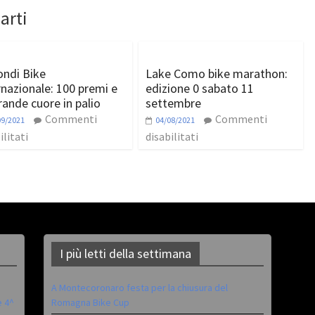
arti
ndi Bike
Lake Como bike marathon:
rnazionale: 100 premi e
edizione 0 sabato 11
rande cuore in palio
settembre
Commenti
Commenti
09/2021
04/08/2021
ilitati
disabilitati
I più letti della settimana
A Montecoronaro festa per la chiusura del
è 4^
Romagna Bike Cup