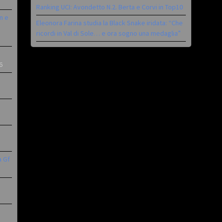
Ranking UCI: Avondetto N.2. Berta e Corvi in Top10
n e
Eleonora Farina studia la Black Snake iridata: “Che
ricordi in Val di Sole… e ora sogno una medaglia”
6
a Gf