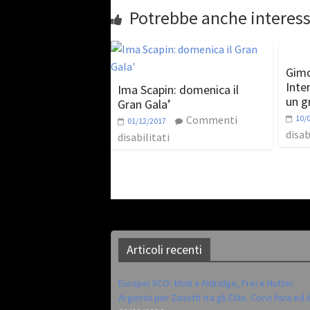
Potrebbe anche interess
Gimo
Inte
Ima Scapin: domenica il
un g
Gran Gala’
Commenti
10/
01/12/2017
disab
disabilitati
Articoli recenti
Europei XCO: titoli a Aldridge, Frei e Hutter.
Argento per Zanotti tra gli Elite. Corvi fora ed 