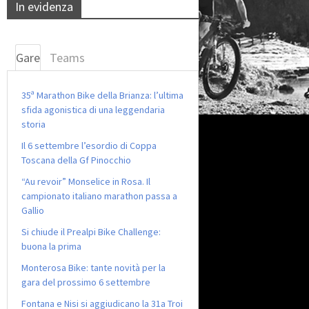
In evidenza
Gare
Teams
35ª Marathon Bike della Brianza: l’ultima
sfida agonistica di una leggendaria
storia
Il 6 settembre l’esordio di Coppa
Toscana della Gf Pinocchio
“Au revoir” Monselice in Rosa. Il
campionato italiano marathon passa a
Gallio
Si chiude il Prealpi Bike Challenge:
buona la prima
Monterosa Bike: tante novità per la
gara del prossimo 6 settembre
Fontana e Nisi si aggiudicano la 31a Troi