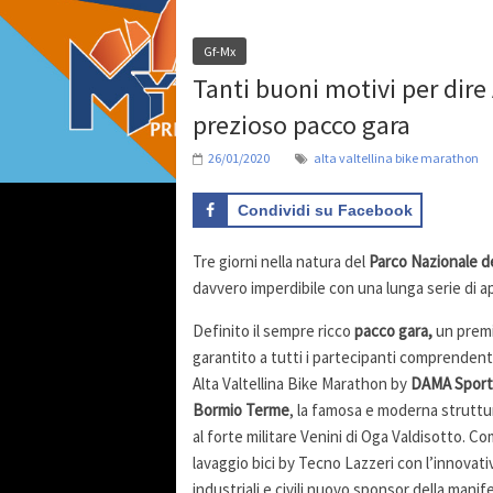
Gf-Mx
Tanti buoni motivi per dire 
prezioso pacco gara
26/01/2020
alta valtellina bike marathon
Condividi su Facebook
Tre giorni nella natura del
Parco Nazionale de
davvero imperdibile con una lunga serie di ap
Definito il sempre ricco
pacco gara,
un premi
garantito a tutti i partecipanti comprendent
Alta Valtellina Bike Marathon by
DAMA Spor
Bormio Terme
, la famosa e moderna struttur
al forte militare Venini di Oga Valdisotto. Co
lavaggio bici by Tecno Lazzeri con l’innovat
industriali e civili nuovo sponsor della manif