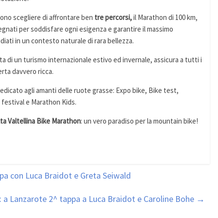
sono scegliere di affrontare ben
tre percorsi,
il Marathon di 100 km,
isegnati per soddisfare ogni esigenza e garantire il massimo
iati in un contesto naturale di rara bellezza.
a di un turismo internazionale estivo ed invernale, assicura a tutti i
erta davvero ricca.
edicato agli amanti delle ruote grasse: Expo bike, Bike test,
festival e Marathon Kids.
lta Valtellina Bike Marathon
: un vero paradiso per la mountain bike!
ppa con Luca Braidot e Greta Seiwald
: a Lanzarote 2^ tappa a Luca Braidot e Caroline Bohe
→