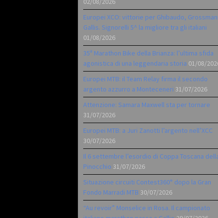
02/08/2026
Europei XCO: vittorie per Ghibaudo, Grossman
Gallis. Signorelli 5^ la migliore tra gli italiani
01/08/2026
35ª Marathon Bike della Brianza: l’ultima sfida
agonistica di una leggendaria storia
01/08/202
Europei MTB: il Team Relay firma il secondo
argento azzurro a Monteceneri
31/07/2026
Attenzione: Samara Maxwell sta per tornare
31/07/2026
Europei MTB: a Juri Zanotti l’argento nell’XCC
30/07/2026
Il 6 settembre l’esordio di Coppa Toscana dell
Pinocchio
31/07/2026
Situazione circuiti Contest360° dopo la Gran
Fondo Marradi MTB
30/07/2026
“Au revoir” Monselice in Rosa. Il campionato