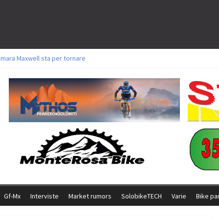
amara Maxwell sta per tornare
toli a Aldridge, Frei e Hutter. Argento per Zanotti tra gli Elite. Corvi fora ed 
ttorie per Ghibaudo, Grossmann e Gallis. Signorelli 5^ la migliore tra gli ital
ike della Brianza: l’ultima sfida agonistica di una leggendaria storia
l Team Relay firma il secondo argento azzurro a Monteceneri
Gf-Mx
Interviste
Market rumors
SolobikeTECH
Varie
Bike pa