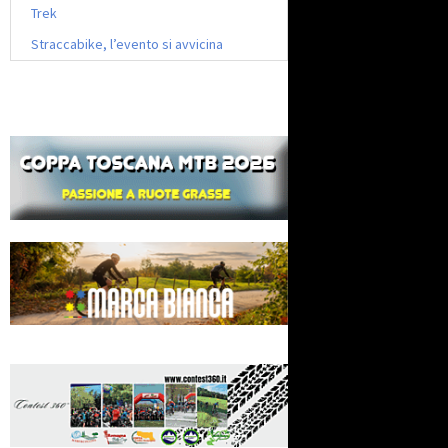
Trek
Straccabike, l’evento si avvicina