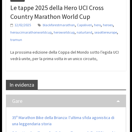
Le tappe 2025 della Hero UCI Cross
Country Marathon World Cup
,
,
,
,
12/02/2025
blackforestmarathon
Capoliveri
hero
heroes
,
,
,
,
heroucimarathonworldcup
heroworldcup
naturland
seaottereurope
tramun
La prossima edizione della Coppa del Mondo sotto l’egida UCI
vedrà unite, per la prima volta in un unico circuito,
In evidenza
Gare
35ª Marathon Bike della Brianza: l’ultima sfida agonistica di
una leggendaria storia