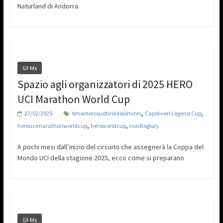
Naturland di Andorra.
Gf-Mx
Spazio agli organizzatori di 2025 HERO
UCI Marathon World Cup
,
,
27/02/2025
bmwherosudtiroldolomites
Capoliveri Legend Cup
,
,
heroucimarathonworldcup
heroworldcup
roadtoglory
A pochi mesi dall’inizio del circuito che assegnerà la Coppa del
Mondo UCI della stagione 2025, ecco come si preparano
Gf-Mx