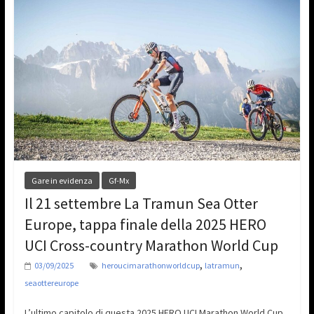
Gare in evidenza
Gf-Mx
Il 21 settembre La Tramun Sea Otter
Europe, tappa finale della 2025 HERO
UCI Cross-country Marathon World Cup
,
,
03/09/2025
heroucimarathonworldcup
latramun
seaottereurope
L’ultimo capitolo di questa 2025 HERO UCI Marathon World Cup