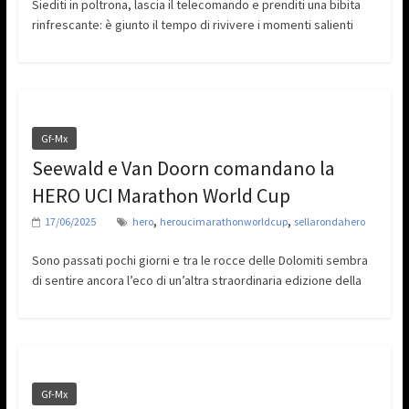
Siediti in poltrona, lascia il telecomando e prenditi una bibita
rinfrescante: è giunto il tempo di rivivere i momenti salienti
Gf-Mx
Seewald e Van Doorn comandano la
HERO UCI Marathon World Cup
,
,
17/06/2025
hero
heroucimarathonworldcup
sellarondahero
Sono passati pochi giorni e tra le rocce delle Dolomiti sembra
di sentire ancora l’eco di un’altra straordinaria edizione della
Gf-Mx