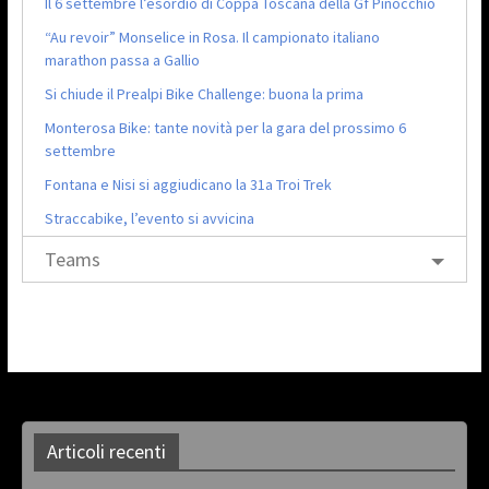
Il 6 settembre l’esordio di Coppa Toscana della Gf Pinocchio
“Au revoir” Monselice in Rosa. Il campionato italiano
marathon passa a Gallio
Si chiude il Prealpi Bike Challenge: buona la prima
Monterosa Bike: tante novità per la gara del prossimo 6
settembre
Fontana e Nisi si aggiudicano la 31a Troi Trek
Straccabike, l’evento si avvicina
Teams
Articoli recenti