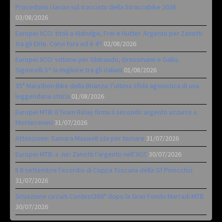
Procedono i lavori sul tracciato della Straccabike 2026
03/08/2026
Europei XCO: titoli a Aldridge, Frei e Hutter. Argento per Zanotti
tra gli Elite. Corvi fora ed è 4^
02/08/2026
Europei XCO: vittorie per Ghibaudo, Grossmann e Gallis.
Signorelli 5^ la migliore tra gli italiani
01/08/2026
35ª Marathon Bike della Brianza: l’ultima sfida agonistica di una
leggendaria storia
01/08/2026
Europei MTB: il Team Relay firma il secondo argento azzurro a
Monteceneri
31/07/2026
Attenzione: Samara Maxwell sta per tornare
31/07/2026
Europei MTB: a Juri Zanotti l’argento nell’XCC
30/07/2026
Il 6 settembre l’esordio di Coppa Toscana della Gf Pinocchio
31/07/2026
Situazione circuiti Contest360° dopo la Gran Fondo Marradi MTB
30/07/2026