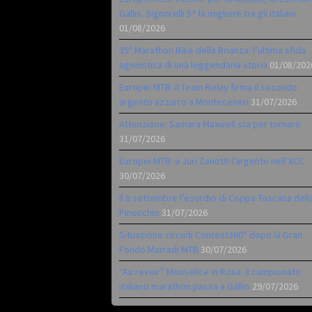
Gallis. Signorelli 5^ la migliore tra gli italiani
01/08/2026
35ª Marathon Bike della Brianza: l’ultima sfida
agonistica di una leggendaria storia
01/08/202
Europei MTB: il Team Relay firma il secondo
argento azzurro a Monteceneri
31/07/2026
Attenzione: Samara Maxwell sta per tornare
31/07/2026
Europei MTB: a Juri Zanotti l’argento nell’XCC
30/07/2026
Il 6 settembre l’esordio di Coppa Toscana dell
Pinocchio
31/07/2026
Situazione circuiti Contest360° dopo la Gran
Fondo Marradi MTB
30/07/2026
“Au revoir” Monselice in Rosa. Il campionato
italiano marathon passa a Gallio
29/07/2026