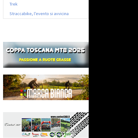
Trek
Straccabike, l’evento si avvicina