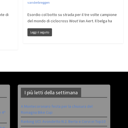
vanderbreggen
nte di
Esordio col botto su strada per il tre volte campione
del mondo di ciclocross Wout Van Aert. Il belga ha
Leggi il seguito
I più letti della settimana
A Montecoronaro festa per la chiusura del
è 4^
Romagna Bike Cup
Ranking UCI: Avondetto N.2. Berta e Corvi in Top10
n e