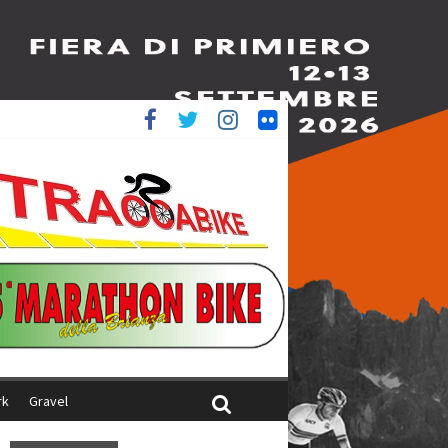
è 4^
iani
rk
Gravel