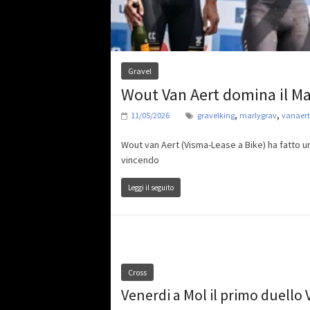
Gravel
Wout Van Aert domina il Ma
,
,
11/05/2026
gravelking
marlygrav
vanaert
Wout van Aert (Visma-Lease a Bike) ha fatto un
vincendo
Leggi il seguito
Cross
Venerdi a Mol il primo duello