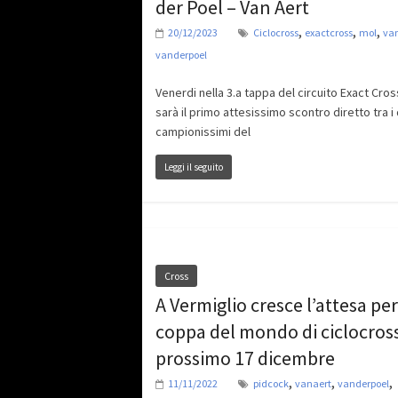
der Poel – Van Aert
,
,
,
20/12/2023
Ciclocross
exactcross
mol
va
vanderpoel
Venerdi nella 3.a tappa del circuito Exact Cros
sarà il primo attesissimo scontro diretto tra i
campionissimi del
Leggi il seguito
Cross
A Vermiglio cresce l’attesa per
coppa del mondo di ciclocross
prossimo 17 dicembre
,
,
,
11/11/2022
pidcock
vanaert
vanderpoel