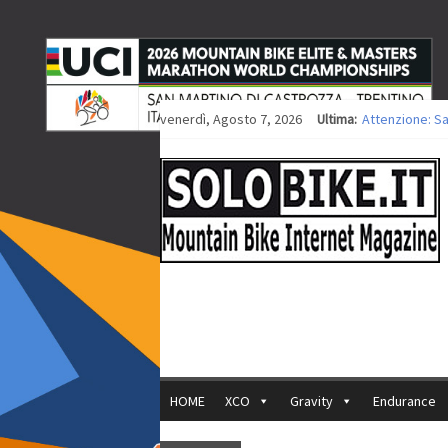
venerdì, Agosto 7, 2026
Ultima:
Attenzione: S
Europei XCO: ti
Europei XCO: vi
35ª Marathon B
Europei MTB: i
HOME
XCO
Gravity
Endurance