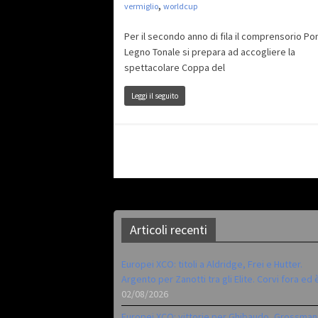
,
vermiglio
worldcup
Per il secondo anno di fila il comprensorio Po
Legno Tonale si prepara ad accogliere la
spettacolare Coppa del
Leggi il seguito
Articoli recenti
Europei XCO: titoli a Aldridge, Frei e Hutter.
Argento per Zanotti tra gli Elite. Corvi fora ed 
02/08/2026
Europei XCO: vittorie per Ghibaudo, Grossman