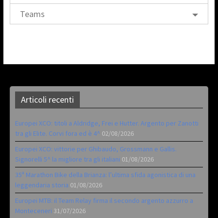
Teams
Articoli recenti
Europei XCO: titoli a Aldridge, Frei e Hutter. Argento per Zanotti
tra gli Elite. Corvi fora ed è 4^
02/08/2026
Europei XCO: vittorie per Ghibaudo, Grossmann e Gallis.
Signorelli 5^ la migliore tra gli italiani
01/08/2026
35ª Marathon Bike della Brianza: l’ultima sfida agonistica di una
leggendaria storia
01/08/2026
Europei MTB: il Team Relay firma il secondo argento azzurro a
Monteceneri
31/07/2026