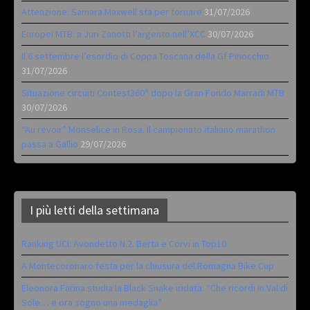
Attenzione: Samara Maxwell sta per tornare
31/07/2026
Europei MTB: a Juri Zanotti l’argento nell’XCC
30/07/2026
Il 6 settembre l’esordio di Coppa Toscana della Gf Pinocchio
31/07/2026
Situazione circuiti Contest360° dopo la Gran Fondo Marradi MTB
30/07/2026
“Au revoir” Monselice in Rosa. Il campionato italiano marathon
passa a Gallio
29/07/2026
I più letti della settimana
Ranking UCI: Avondetto N.2. Berta e Corvi in Top10
A Montecoronaro festa per la chiusura del Romagna Bike Cup
Eleonora Farina studia la Black Snake iridata: “Che ricordi in Val di
Sole… e ora sogno una medaglia”