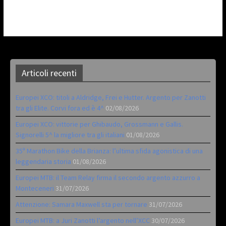
Articoli recenti
Europei XCO: titoli a Aldridge, Frei e Hutter. Argento per Zanotti
tra gli Elite. Corvi fora ed è 4^
02/08/2026
Europei XCO: vittorie per Ghibaudo, Grossmann e Gallis.
Signorelli 5^ la migliore tra gli italiani
01/08/2026
35ª Marathon Bike della Brianza: l’ultima sfida agonistica di una
leggendaria storia
01/08/2026
Europei MTB: il Team Relay firma il secondo argento azzurro a
Monteceneri
31/07/2026
Attenzione: Samara Maxwell sta per tornare
31/07/2026
Europei MTB: a Juri Zanotti l’argento nell’XCC
30/07/2026