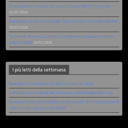
Il 6 settembre l’esordio di Coppa Toscana della Gf Pinocchio
31/07/2026
Situazione circuiti Contest360° dopo la Gran Fondo Marradi MTB
30/07/2026
“Au revoir” Monselice in Rosa. Il campionato italiano marathon
passa a Gallio
29/07/2026
I più letti della settimana
Ranking UCI: Avondetto N.2. Berta e Corvi in Top10
A Montecoronaro festa per la chiusura del Romagna Bike Cup
Eleonora Farina studia la Black Snake iridata: “Che ricordi in Val di
Sole… e ora sogno una medaglia”