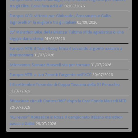
tra gli Elite. Corvi fora ed è 4^
02/08/2026
Europei XCO: vittorie per Ghibaudo, Grossmann e Gallis.
Signorelli 5^ la migliore tra gli italiani
01/08/2026
35ª Marathon Bike della Brianza: l’ultima sfida agonistica di una
leggendaria storia
01/08/2026
Europei MTB: il Team Relay firma il secondo argento azzurro a
Monteceneri
31/07/2026
Attenzione: Samara Maxwell sta per tornare
31/07/2026
Europei MTB: a Juri Zanotti l’argento nell’XCC
30/07/2026
Il 6 settembre l’esordio di Coppa Toscana della Gf Pinocchio
31/07/2026
Situazione circuiti Contest360° dopo la Gran Fondo Marradi MTB
30/07/2026
“Au revoir” Monselice in Rosa. Il campionato italiano marathon
passa a Gallio
29/07/2026