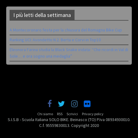
I più letti della settimana
A Montecoronaro festa per la chiusura del Romagna Bike Cup
Ranking UCI: Avondetto N.2. Berta e Corvi in Top10
Eleonora Farina studia la Black Snake iridata: “Che ricordi in Val di
Sole… e ora sogno una medaglia”
Chi siamo
RSS
Scrivici
Privacy policy
S.I.S.B - Scuola Italiana SOLO BIKE. Beinasco (TO) P.Iva 08934930010.
C.f. 95559830013. Copyright 2020