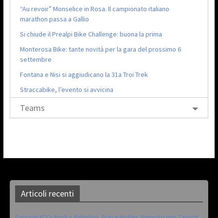
“Au revoir” Monselice in Rosa. Il campionato italiano
marathon passa a Gallio
Si chiude il Prealpi Bike Challenge: buona la prima
Monterosa Bike: tante novità per la gara del prossimo 6
settembre
Fontana e Nisi si aggiudicano la 31a Troi Trek
Straccabike, l’evento si avvicina
Teams
Articoli recenti
Europei XCO: titoli a Aldridge, Frei e Hutter. Argento per Zanotti