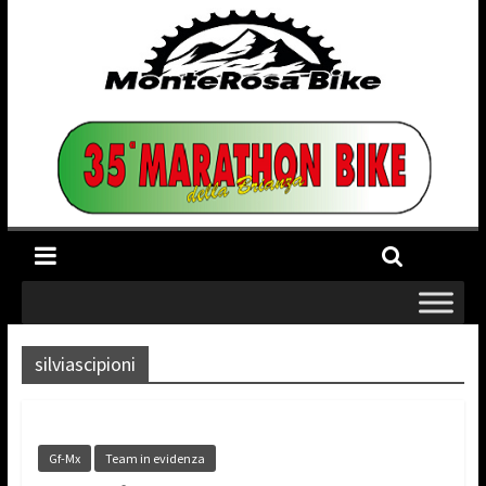
silviascipioni
Gf-Mx
Team in evidenza