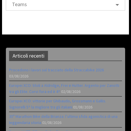
Teams
Articoli recenti
Procedono i lavori sul tracciato della Straccabike 2026
03/08/2026
Europei XCO: titoli a Aldridge, Frei e Hutter. Argento per Zanotti
tra gli Elite. Corvi fora ed è 4^
02/08/2026
Europei XCO: vittorie per Ghibaudo, Grossmann e Gallis.
Signorelli 5^ la migliore tra gli italiani
01/08/2026
35ª Marathon Bike della Brianza: l’ultima sfida agonistica di una
leggendaria storia
01/08/2026