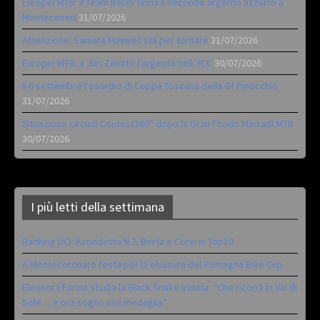
Europei MTB: il Team Relay firma il secondo argento azzurro a
Monteceneri
31/07/2026
Attenzione: Samara Maxwell sta per tornare
31/07/2026
Europei MTB: a Juri Zanotti l’argento nell’XCC
30/07/2026
Il 6 settembre l’esordio di Coppa Toscana della Gf Pinocchio
31/07/2026
Situazione circuiti Contest360° dopo la Gran Fondo Marradi MTB
30/07/2026
I più letti della settimana
Ranking UCI: Avondetto N.2. Berta e Corvi in Top10
A Montecoronaro festa per la chiusura del Romagna Bike Cup
Eleonora Farina studia la Black Snake iridata: “Che ricordi in Val di
Sole… e ora sogno una medaglia”