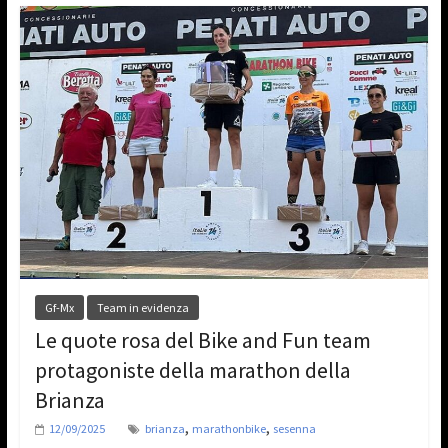
Gf-Mx
Team in evidenza
Le quote rosa del Bike and Fun team
protagoniste della marathon della
Brianza
,
,
12/09/2025
brianza
marathonbike
sesenna