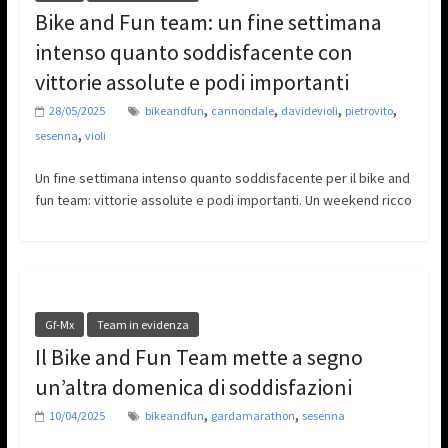
Bike and Fun team: un fine settimana
intenso quanto soddisfacente con
vittorie assolute e podi importanti
,
,
,
,
28/05/2025
bikeandfun
cannondale
davidevioli
pietrovito
,
sesenna
violi
Un fine settimana intenso quanto soddisfacente per il bike and
fun team: vittorie assolute e podi importanti. Un weekend ricco
Gf-Mx
Team in evidenza
Il Bike and Fun Team mette a segno
un’altra domenica di soddisfazioni
,
,
10/04/2025
bikeandfun
gardamarathon
sesenna