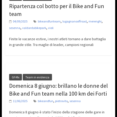
Ripartenza col botto per il Bike and Fun
team
,
,
,
04/09/2025
bikeandfunteam
lugagnanooffroad
merenghi
,
,
sesenna
valdardabikepark
violi
Finite le vacanze estive, i nostri atleti tornano a dare battaglia
in grande stile. Tra maglie di leader, campioni regionali
Gf-Mx
Team in evidenza
Domenica 8 giugno: brillano le donne del
Bike and Fun team nella 100 km dei Forti
,
,
11/06/2025
bikeandfun
pietrovito
sesenna
Domenica 8 giugno è stato l’inizio della stagione delle gare in