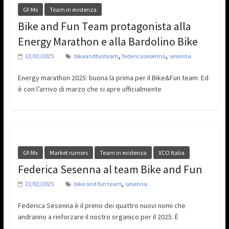
Gf-Mx
Team in evidenza
Bike and Fun Team protagonista alla
Energy Marathon e alla Bardolino Bike
,
,
13/03/2025
bikeandfunteam
federicasesenna
sesenna
Energy marathon 2025: buona la prima per il Bike&Fun team Ed
è con l’arrivo di marzo che si apre ufficialmente
Gf-Mx
Market rumors
Team in evidenza
XCO Italia
Federica Sesenna al team Bike and Fun
,
22/02/2025
bike and fun team
sesenna
Federica Sesenna è il primo dei quattro nuovi nomi che
andranno a rinforzare il nostro organico per il 2025. È