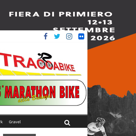
è 4^
ani
rk
Gravel