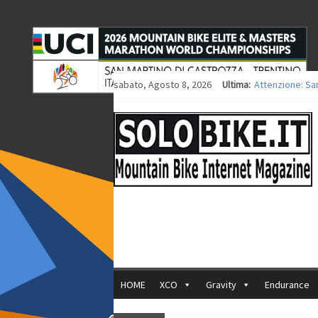
sabato, Agosto 8, 2026
Ultima:
Attenzione: Sa
Europei XCO: tit
Europei XCO: vit
35ª Marathon Bi
Europei MTB: i
HOME
XCO
Gravity
Endurance