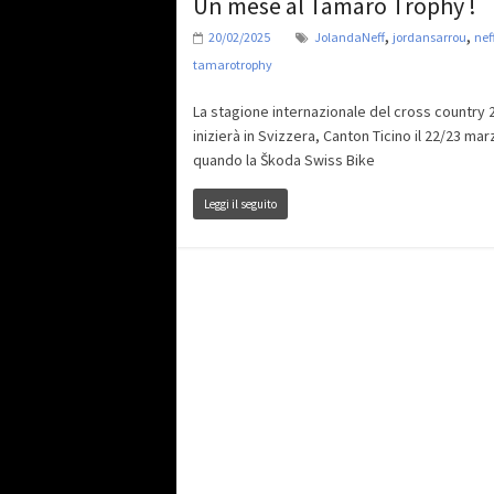
Un mese al Tamaro Trophy !
,
,
20/02/2025
JolandaNeff
jordansarrou
nef
tamarotrophy
La stagione internazionale del cross country 
inizierà in Svizzera, Canton Ticino il 22/23 mar
quando la Škoda Swiss Bike
Leggi il seguito