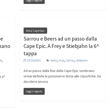
Leggi il seguito
Absa Cape Epic
pe
Sarrou e Beers ad un passo dalla
inano
Cape Epic. A Frey e Stiebjahn la 6^
tappa
,
,
,
,
ei
23/10/2021
beers
Frey
sarrou
stiebjahn
Ad un passo dalla fine della Cape Epic sembrano
ormai definite le posizioni in testa alle classifiche. Da
l 3°
decidere ancora
Leggi il seguito