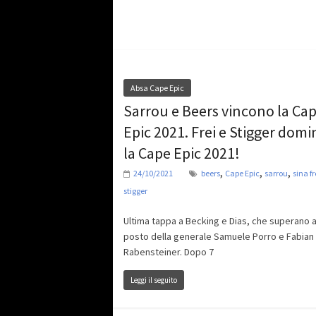
Absa Cape Epic
Sarrou e Beers vincono la Ca
Epic 2021. Frei e Stigger dom
la Cape Epic 2021!
,
,
,
24/10/2021
beers
Cape Epic
sarrou
sina fr
stigger
Ultima tappa a Becking e Dias, che superano a
posto della generale Samuele Porro e Fabian
Rabensteiner. Dopo 7
Leggi il seguito