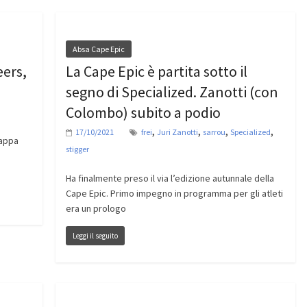
Absa Cape Epic
eers,
La Cape Epic è partita sotto il
segno di Specialized. Zanotti (con
Colombo) subito a podio
,
,
,
,
17/10/2021
frei
Juri Zanotti
sarrou
Specialized
tappa
stigger
Ha finalmente preso il via l’edizione autunnale della
Cape Epic. Primo impegno in programma per gli atleti
era un prologo
Leggi il seguito