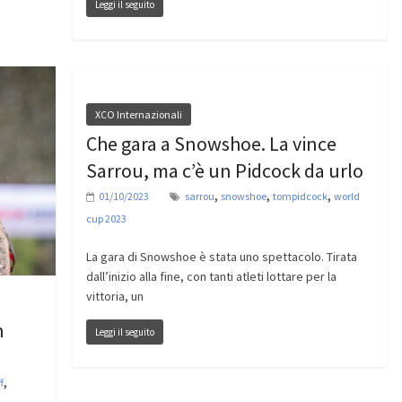
Leggi il seguito
XCO Internazionali
Che gara a Snowshoe. La vince
Sarrou, ma c’è un Pidcock da urlo
,
,
,
01/10/2023
sarrou
snowshoe
tompidcock
world
cup 2023
La gara di Snowshoe è stata uno spettacolo. Tirata
dall’inizio alla fine, con tanti atleti lottare per la
vittoria, un
n
Leggi il seguito
,
f