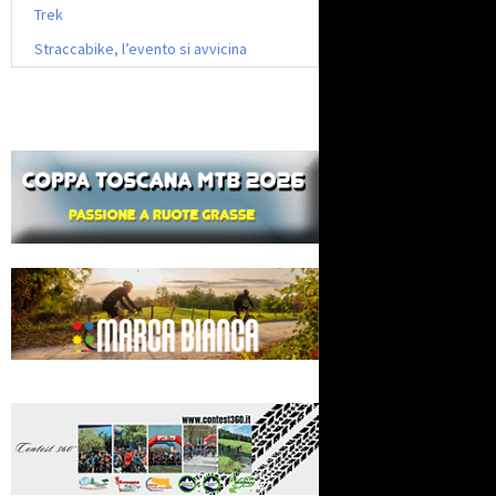
Trek
Straccabike, l’evento si avvicina