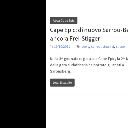
Absa Cape Epic
Cape Epic: di nuovo Sarrou-B
ancora Frei-Stigger
,
,
,
19/10/2021
beers
sarrou
sina frei
stigger
Nella 3^ giornata di gara alla Cape Epic, la 2^ 
della gara sudafricana ha portato gli atleti a
Saronsberg,
Leggi il seguito