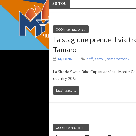
sarrou
XCO Internazionali
La stagione prende il via t
Tamaro
,
,
14/03/2025
neff
sarrou
tamaro trophy
La Škoda Swiss Bike Cup inizierà sul Monte Cen
country 2025
Leggi il seguito
XCO Internazionali