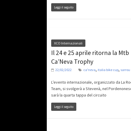
Leggi il seguito
XCO Internazionali
Il 24 e 25 aprile ritorna la Mtb
Ca’Neva Trophy
,
,
22/02/2022
ca'neva
italia bike cup
sarrou
L’evento internazionale, organizzato da La Ro
Team, si svolgerà a Stevenà, nel Pordenones
sarà la quarta tappa del circuito
Leggi il seguito