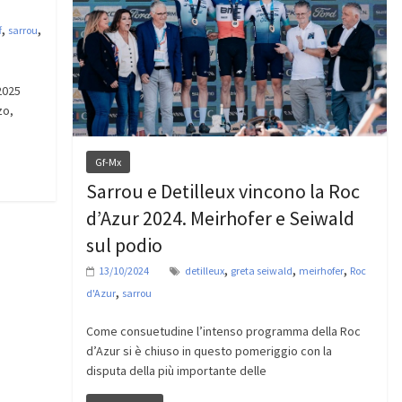
,
,
f
sarrou
2025
zo,
Gf-Mx
Sarrou e Detilleux vincono la Roc
d’Azur 2024. Meirhofer e Seiwald
sul podio
,
,
,
13/10/2024
detilleux
greta seiwald
meirhofer
Roc
,
d'Azur
sarrou
Come consuetudine l’intenso programma della Roc
d’Azur si è chiuso in questo pomeriggio con la
disputa della più importante delle