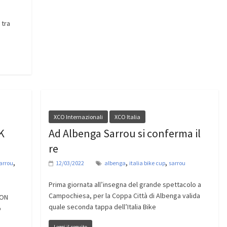
 tra
XCO Internazionali
XCO Italia
K
Ad Albenga Sarrou si conferma il
re
,
,
,
arrou
12/03/2022
albenga
italia bike cup
sarrou
Prima giornata all’insegna del grande spettacolo a
Campochiesa, per la Coppa Città di Albenga valida
ION
quale seconda tappa dell’Italia Bike
o