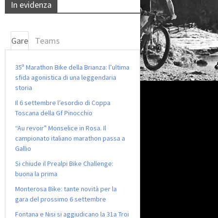
In evidenza
Gare
Teams
35ª Marathon Bike della Brianza: l’ultima
sfida agonistica di una leggendaria
storia
Il 6 settembre l’esordio di Coppa
Toscana della Gf Pinocchio
“Au revoir” Monselice in Rosa. Il
campionato italiano marathon passa a
Gallio
Si chiude il Prealpi Bike Challenge:
buona la prima
Monterosa Bike: tante novità per la
gara del prossimo 6 settembre
Fontana e Nisi si aggiudicano la 31a Troi