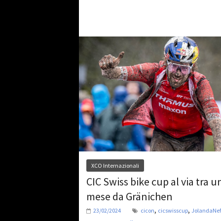
XCO Internazionali
CIC Swiss bike cup al via tra u
mese da Gränichen
,
,
23/02/2024
cicon
cicswisscup
JolandaNef