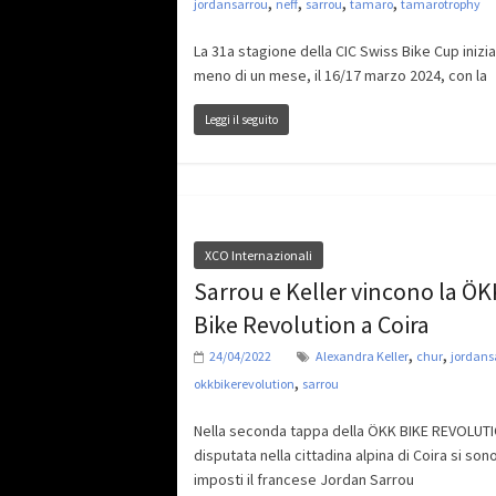
,
,
,
,
jordansarrou
neff
sarrou
tamaro
tamarotrophy
La 31a stagione della CIC Swiss Bike Cup inizia
meno di un mese, il 16/17 marzo 2024, con la
Leggi il seguito
XCO Internazionali
Sarrou e Keller vincono la ÖK
Bike Revolution a Coira
,
,
24/04/2022
Alexandra Keller
chur
jordans
,
okkbikerevolution
sarrou
Nella seconda tappa della ÖKK BIKE REVOLUT
disputata nella cittadina alpina di Coira si son
imposti il francese Jordan Sarrou