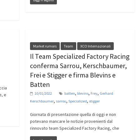
Leggi il seguito
Market rumors
Team
XCO Internazionali
Il Team Specialized Factory Racing
conferma Sarrou, Kerschbaumer,
Frei e Stigger e firma Blevins e
Batten
ccia
,
,
,
10/01/2022
batten
blevins
Frey
Gerhard
e, e
,
,
,
Kerschbaumer
sarrou
Specialized
stigger
Giornata di presentazione quella di oggi e non
potevano mancare le notizie provenienti dal
rinnovato team Specialized Factory Racing, che