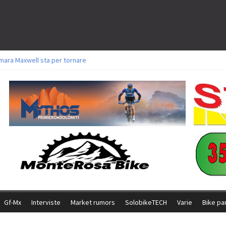
mara Maxwell sta per tornare
oli a Aldridge, Frei e Hutter. Argento per Zanotti tra gli Elite. Corvi fora ed 
torie per Ghibaudo, Grossmann e Gallis. Signorelli 5^ la migliore tra gli itali
ke della Brianza: l’ultima sfida agonistica di una leggendaria storia
l Team Relay firma il secondo argento azzurro a Monteceneri
Gf-Mx
Interviste
Market rumors
SolobikeTECH
Varie
Bike pa