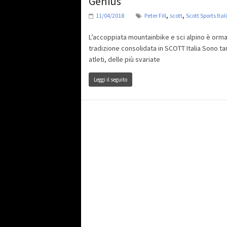
Genius
,
,
11/04/2018
Peter Fill
scott
Scott Sports Ital
L’accoppiata mountainbike e sci alpino è orma
tradizione consolidata in SCOTT Italia Sono tan
atleti, delle più svariate
Leggi il seguito