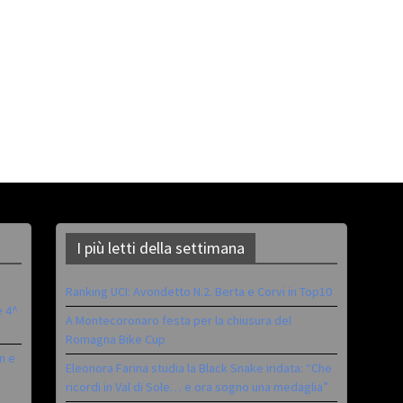
I più letti della settimana
Ranking UCI: Avondetto N.2. Berta e Corvi in Top10
è 4^
A Montecoronaro festa per la chiusura del
Romagna Bike Cup
n e
Eleonora Farina studia la Black Snake iridata: “Che
ricordi in Val di Sole… e ora sogno una medaglia”