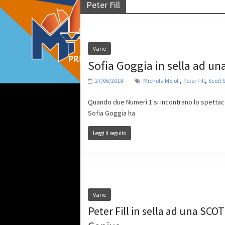
Peter Fill
Varie
Sofia Goggia in sella ad u
,
,
27/06/2018
Michela Moioli
Peter Fill
Scott S
Quando due Numeri 1 si incontrano lo spettaco
Sofia Goggia ha
Leggi il seguito
Varie
Peter Fill in sella ad una SCO