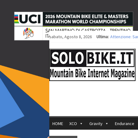
sabato, Agosto 8, 2026
Ultima:
Attenzione: Sa
Europei XCO: tit
Europei XCO: vit
35ª Marathon Bi
Europei MTB: i
HOME
XCO
Gravity
Endurance