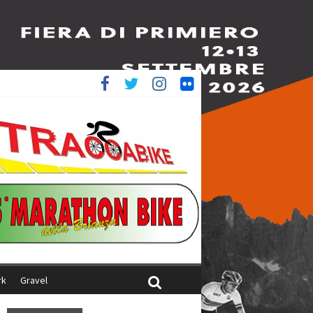
è 4^
ani
rk
Gravel