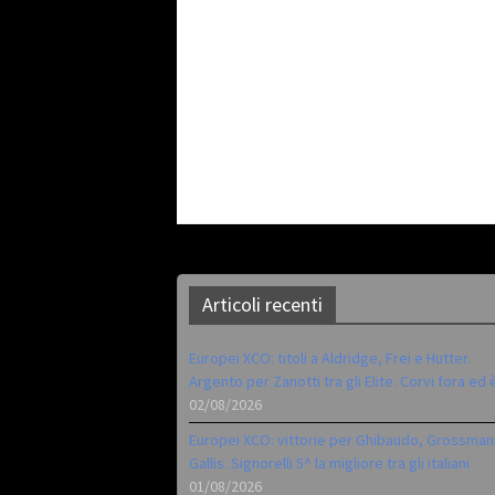
Articoli recenti
Europei XCO: titoli a Aldridge, Frei e Hutter.
Argento per Zanotti tra gli Elite. Corvi fora ed 
02/08/2026
Europei XCO: vittorie per Ghibaudo, Grossman
Gallis. Signorelli 5^ la migliore tra gli italiani
01/08/2026