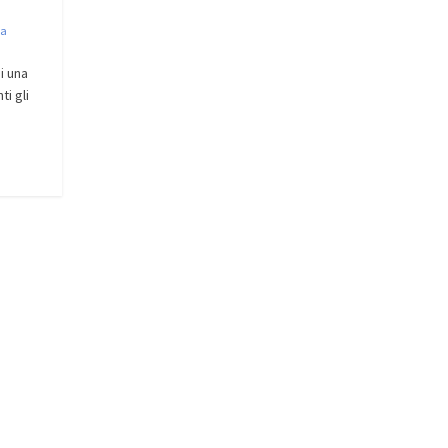
ia
i una
ti gli