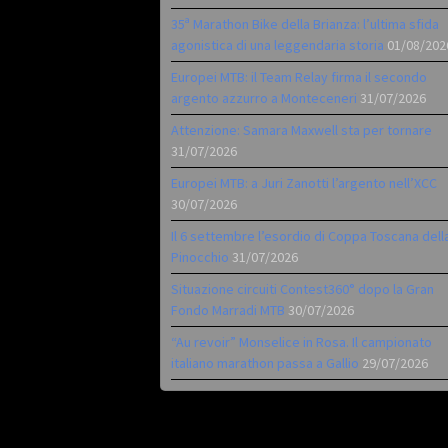
35ª Marathon Bike della Brianza: l’ultima sfida
agonistica di una leggendaria storia
01/08/202
Europei MTB: il Team Relay firma il secondo
argento azzurro a Monteceneri
31/07/2026
Attenzione: Samara Maxwell sta per tornare
31/07/2026
Europei MTB: a Juri Zanotti l’argento nell’XCC
30/07/2026
Il 6 settembre l’esordio di Coppa Toscana dell
Pinocchio
31/07/2026
Situazione circuiti Contest360° dopo la Gran
Fondo Marradi MTB
30/07/2026
“Au revoir” Monselice in Rosa. Il campionato
italiano marathon passa a Gallio
29/07/2026