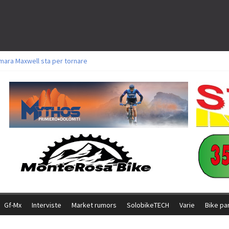
mara Maxwell sta per tornare
oli a Aldridge, Frei e Hutter. Argento per Zanotti tra gli Elite. Corvi fora ed 
torie per Ghibaudo, Grossmann e Gallis. Signorelli 5^ la migliore tra gli itali
ke della Brianza: l’ultima sfida agonistica di una leggendaria storia
l Team Relay firma il secondo argento azzurro a Monteceneri
Gf-Mx
Interviste
Market rumors
SolobikeTECH
Varie
Bike pa