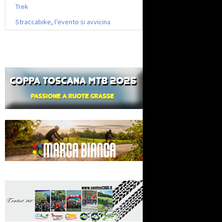
Trek
Straccabike, l’evento si avvicina