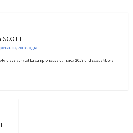
na SCOTT
,
ports Italia
Sofia Goggia
lo è assicurato! La campionessa olimpica 2018 di discesa libera
TT