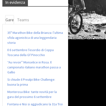
In evidenza
Gare
Teams
35ª Marathon Bike della Brianza: l’ultima
sfida agonistica di una leggendaria
storia
Il 6 settembre l’esordio di Coppa
Toscana della Gf Pinocchio
“Au revoir” Monselice in Rosa. Il
campionato italiano marathon passa a
Gallio
Si chiude il Prealpi Bike Challenge:
buona la prima
Monterosa Bike: tante novità per la
gara del prossimo 6 settembre
Fontana e Nisi si aggiudicano la 31a Troi