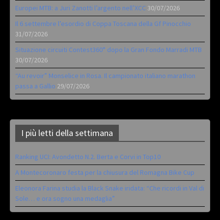
Europei MTB: a Juri Zanotti l’argento nell’XCC
30/07/2026
Il 6 settembre l’esordio di Coppa Toscana della Gf Pinocchio
31/07/2026
Situazione circuiti Contest360° dopo la Gran Fondo Marradi MTB
30/07/2026
“Au revoir” Monselice in Rosa. Il campionato italiano marathon
passa a Gallio
29/07/2026
I più letti della settimana
Ranking UCI: Avondetto N.2. Berta e Corvi in Top10
A Montecoronaro festa per la chiusura del Romagna Bike Cup
Eleonora Farina studia la Black Snake iridata: “Che ricordi in Val di
Sole… e ora sogno una medaglia”