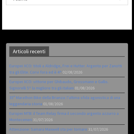
Articoli recenti
Europei XCO: titoli a Aldridge, Frei e Hutter. Argento per Zanotti
tra gli Elite. Corvi fora ed è 4^
02/08/2026
Europei XCO: vittorie per Ghibaudo, Grossmann e Gallis.
Signorelli 5^ la migliore tra gli italiani
01/08/2026
35ª Marathon Bike della Brianza: l’ultima sfida agonistica di una
leggendaria storia
01/08/2026
Europei MTB: il Team Relay firma il secondo argento azzurro a
Monteceneri
31/07/2026
Attenzione: Samara Maxwell sta per tornare
31/07/2026