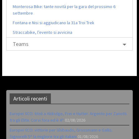
Monterosa Bike: tante novità per la gara del prossimo 6
settembre
Fontana e Nisi si aggiudicano la 31a Troi Trek
Straccabike, l’evento si avvicina
Teams
Articoli recenti
Europei XCO: titoli a Aldridge, Frei e Hutter. Argento per Zanotti
tra gli Elite. Corvi fora ed è 4^
02/08/2026
Europei XCO: vittorie per Ghibaudo, Grossmann e Gallis.
Signorelli 5^ la migliore tra gli italiani
01/08/2026