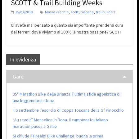
SCOTT & Trail Building Weeks
,
,
,
15/03/2018
Massa vecchia
scott
toscana
trailbuilders
Ci avete mai pensato a quanto sia importante prendersi cura
dei terreni dove viviamo al 100% la nostra passione? SCOTT
In evidenza
Gare
35ª Marathon Bike della Brianza: l’ultima sfida agonistica di
una leggendaria storia
Il 6 settembre l’esordio di Coppa Toscana della Gf Pinocchio
“Au revoir” Monselice in Rosa. Il campionato italiano
marathon passa a Gallio
Si chiude il Prealpi Bike Challenge: buona la prima