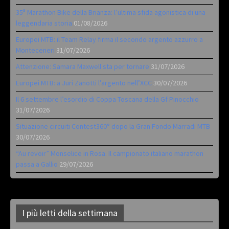
35ª Marathon Bike della Brianza: l’ultima sfida agonistica di una
leggendaria storia
01/08/2026
Europei MTB: il Team Relay firma il secondo argento azzurro a
Monteceneri
31/07/2026
Attenzione: Samara Maxwell sta per tornare
31/07/2026
Europei MTB: a Juri Zanotti l’argento nell’XCC
30/07/2026
Il 6 settembre l’esordio di Coppa Toscana della Gf Pinocchio
31/07/2026
Situazione circuiti Contest360° dopo la Gran Fondo Marradi MTB
30/07/2026
“Au revoir” Monselice in Rosa. Il campionato italiano marathon
passa a Gallio
29/07/2026
I più letti della settimana