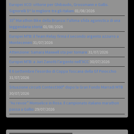
Europei XCO: vittorie per Ghibaudo, Grossmann e Gallis.
Signorelli 5^ la migliore tra gli italiani
01/08/2026
35ª Marathon Bike della Brianza: l’ultima sfida agonistica di una
leggendaria storia
01/08/2026
Europei MTB: il Team Relay firma il secondo argento azzurro a
Monteceneri
31/07/2026
Attenzione: Samara Maxwell sta per tornare
31/07/2026
Europei MTB: a Juri Zanotti l’argento nell’XCC
30/07/2026
Il 6 settembre l’esordio di Coppa Toscana della Gf Pinocchio
31/07/2026
Situazione circuiti Contest360° dopo la Gran Fondo Marradi MTB
30/07/2026
“Au revoir” Monselice in Rosa. Il campionato italiano marathon
passa a Gallio
29/07/2026