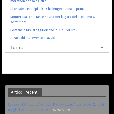
marathon passa a Gallio
Si chiude il Prealpi Bike Challenge: buona la prima
Monterosa Bike: tante novità per la gara del prossimo 6
settembre
Fontana e Nisi si aggiudicano la 31a Troi Trek
Straccabike, l’evento si avvicina
Teams
Articoli recenti
Europei XCO: titoli a Aldridge, Frei e Hutter. Argento per Zanotti
tra gli Elite. Corvi fora ed è 4^
02/08/2026