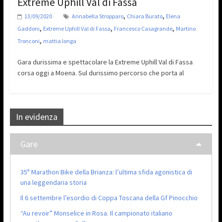
Extreme Uphill Val di Fassa
,
,
13/09/2020
Annabella Stropparo
Chiara Burato
Elena
,
,
,
Gaddoni
Extreme Uphill Val di Fassa
Francesco Casagrande
Martino
,
Tronconi
mattia longa
Gara durissima e spettacolare la Extreme Uphill Val di Fassa
corsa oggi a Moena. Sul durissimo percorso che porta al
In evidenza
Gare
35ª Marathon Bike della Brianza: l’ultima sfida agonistica di
una leggendaria storia
Il 6 settembre l’esordio di Coppa Toscana della Gf Pinocchio
“Au revoir” Monselice in Rosa. Il campionato italiano