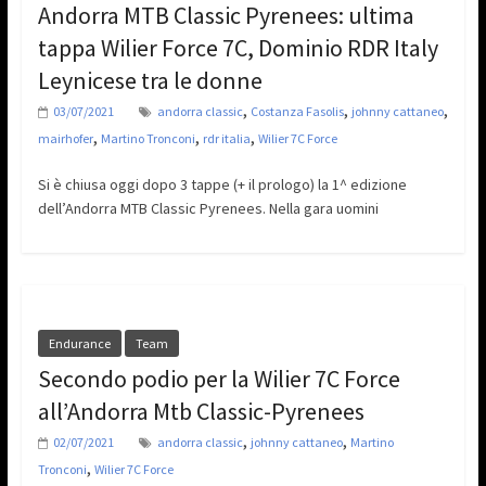
Andorra MTB Classic Pyrenees: ultima
tappa Wilier Force 7C, Dominio RDR Italy
Leynicese tra le donne
,
,
,
03/07/2021
andorra classic
Costanza Fasolis
johnny cattaneo
,
,
,
mairhofer
Martino Tronconi
rdr italia
Wilier 7C Force
Si è chiusa oggi dopo 3 tappe (+ il prologo) la 1^ edizione
dell’Andorra MTB Classic Pyrenees. Nella gara uomini
Endurance
Team
Secondo podio per la Wilier 7C Force
all’Andorra Mtb Classic-Pyrenees
,
,
02/07/2021
andorra classic
johnny cattaneo
Martino
,
Tronconi
Wilier 7C Force