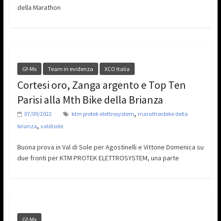
della Marathon
Gf-Mx
Team in evidenza
XCO Italia
Cortesi oro, Zanga argento e Top Ten
Parisi alla Mth Bike della Brianza
,
07/09/2022
ktm protek elettrosystem
marathonbike della
,
brianza
valdisole
Buona prova in Val di Sole per Agostinelli e Vittone Domenica su
due fronti per KTM PROTEK ELETTROSYSTEM, una parte
Gf-Mx