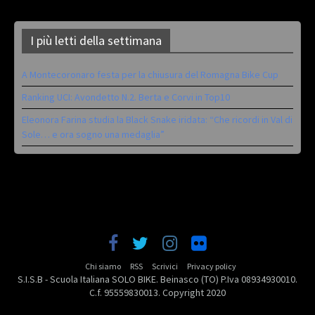
I più letti della settimana
A Montecoronaro festa per la chiusura del Romagna Bike Cup
Ranking UCI: Avondetto N.2. Berta e Corvi in Top10
Eleonora Farina studia la Black Snake iridata: “Che ricordi in Val di
Sole… e ora sogno una medaglia”
Chi siamo
RSS
Scrivici
Privacy policy
S.I.S.B - Scuola Italiana SOLO BIKE. Beinasco (TO) P.Iva 08934930010.
C.f. 95559830013. Copyright 2020