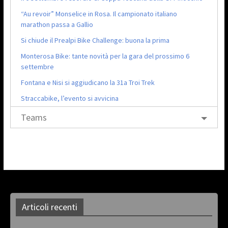
“Au revoir” Monselice in Rosa. Il campionato italiano
marathon passa a Gallio
Si chiude il Prealpi Bike Challenge: buona la prima
Monterosa Bike: tante novità per la gara del prossimo 6
settembre
Fontana e Nisi si aggiudicano la 31a Troi Trek
Straccabike, l’evento si avvicina
Teams
Articoli recenti