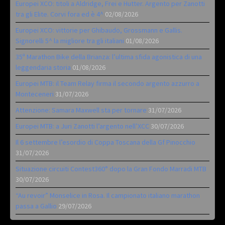
Europei XCO: titoli a Aldridge, Frei e Hutter. Argento per Zanotti
tra gli Elite. Corvi fora ed è 4^
02/08/2026
Europei XCO: vittorie per Ghibaudo, Grossmann e Gallis.
Signorelli 5^ la migliore tra gli italiani
01/08/2026
35ª Marathon Bike della Brianza: l’ultima sfida agonistica di una
leggendaria storia
01/08/2026
Europei MTB: il Team Relay firma il secondo argento azzurro a
Monteceneri
31/07/2026
Attenzione: Samara Maxwell sta per tornare
31/07/2026
Europei MTB: a Juri Zanotti l’argento nell’XCC
30/07/2026
Il 6 settembre l’esordio di Coppa Toscana della Gf Pinocchio
31/07/2026
Situazione circuiti Contest360° dopo la Gran Fondo Marradi MTB
30/07/2026
“Au revoir” Monselice in Rosa. Il campionato italiano marathon
passa a Gallio
29/07/2026