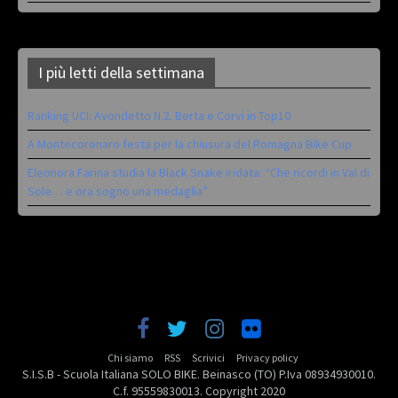
I più letti della settimana
Ranking UCI: Avondetto N.2. Berta e Corvi in Top10
A Montecoronaro festa per la chiusura del Romagna Bike Cup
Eleonora Farina studia la Black Snake iridata: “Che ricordi in Val di
Sole… e ora sogno una medaglia”
Chi siamo
RSS
Scrivici
Privacy policy
S.I.S.B - Scuola Italiana SOLO BIKE. Beinasco (TO) P.Iva 08934930010.
C.f. 95559830013. Copyright 2020