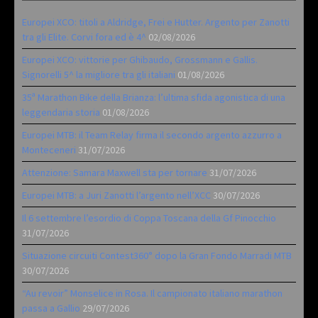
Europei XCO: titoli a Aldridge, Frei e Hutter. Argento per Zanotti
tra gli Elite. Corvi fora ed è 4^
02/08/2026
Europei XCO: vittorie per Ghibaudo, Grossmann e Gallis.
Signorelli 5^ la migliore tra gli italiani
01/08/2026
35ª Marathon Bike della Brianza: l’ultima sfida agonistica di una
leggendaria storia
01/08/2026
Europei MTB: il Team Relay firma il secondo argento azzurro a
Monteceneri
31/07/2026
Attenzione: Samara Maxwell sta per tornare
31/07/2026
Europei MTB: a Juri Zanotti l’argento nell’XCC
30/07/2026
Il 6 settembre l’esordio di Coppa Toscana della Gf Pinocchio
31/07/2026
Situazione circuiti Contest360° dopo la Gran Fondo Marradi MTB
30/07/2026
“Au revoir” Monselice in Rosa. Il campionato italiano marathon
passa a Gallio
29/07/2026