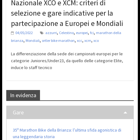
Nazionale XCO e XCM: criteri di
selezione e gare indicative per la
partecipazione a Europei e Mondiali
,
,
,
,
04/05/2022
azzurri
Celestino
europei
fci
marathon della
,
,
,
,
,
brianza
Mondiali
ortler bike marathon
xcc
xcm
xco
La differenziazione della sede dei campionati europei per le
categorie Juniores/Under23, da quello delle categorie Elite,
induce lo staff tecnico
In evidenza
Gare
35ª Marathon Bike della Brianza: l’ultima sfida agonistica di
una leggendaria storia