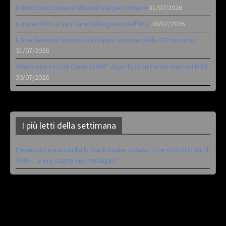
Attenzione: Samara Maxwell sta per tornare
31/07/2026
Europei MTB: a Juri Zanotti l’argento nell’XCC
30/07/2026
Il 6 settembre l’esordio di Coppa Toscana della Gf Pinocchio
31/07/2026
Situazione circuiti Contest360° dopo la Gran Fondo Marradi MTB
30/07/2026
I più letti della settimana
Eleonora Farina studia la Black Snake iridata: “Che ricordi in Val di
Sole… e ora sogno una medaglia”