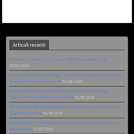
Articoli recenti
Procedono i lavori sul tracciato della Straccabike 2026
03/08/2026
Europei XCO: titoli a Aldridge, Frei e Hutter. Argento per Zanotti
tra gli Elite. Corvi fora ed è 4^
02/08/2026
Europei XCO: vittorie per Ghibaudo, Grossmann e Gallis.
Signorelli 5^ la migliore tra gli italiani
01/08/2026
35ª Marathon Bike della Brianza: l’ultima sfida agonistica di una
leggendaria storia
01/08/2026
Europei MTB: il Team Relay firma il secondo argento azzurro a
Monteceneri
31/07/2026