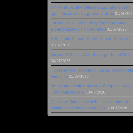
35ª Marathon Bike della Brianza: l’ultima sfida
agonistica di una leggendaria storia
01/08/202
Europei MTB: il Team Relay firma il secondo
argento azzurro a Monteceneri
31/07/2026
Attenzione: Samara Maxwell sta per tornare
31/07/2026
Europei MTB: a Juri Zanotti l’argento nell’XCC
30/07/2026
Il 6 settembre l’esordio di Coppa Toscana dell
Pinocchio
31/07/2026
Situazione circuiti Contest360° dopo la Gran
Fondo Marradi MTB
30/07/2026
“Au revoir” Monselice in Rosa. Il campionato
italiano marathon passa a Gallio
29/07/2026