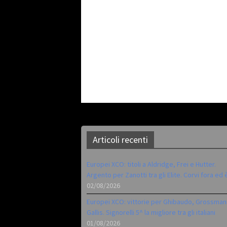
Articoli recenti
Europei XCO: titoli a Aldridge, Frei e Hutter.
Argento per Zanotti tra gli Elite. Corvi fora ed 
02/08/2026
Europei XCO: vittorie per Ghibaudo, Grossman
Gallis. Signorelli 5^ la migliore tra gli italiani
01/08/2026