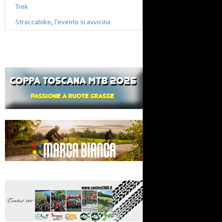
Trek
Straccabike, l’evento si avvicina