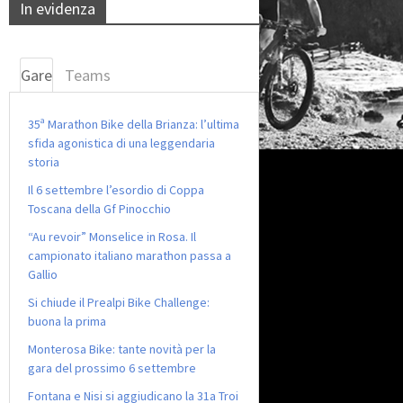
In evidenza
Gare
Teams
35ª Marathon Bike della Brianza: l’ultima
sfida agonistica di una leggendaria
storia
Il 6 settembre l’esordio di Coppa
Toscana della Gf Pinocchio
“Au revoir” Monselice in Rosa. Il
campionato italiano marathon passa a
Gallio
Si chiude il Prealpi Bike Challenge:
buona la prima
Monterosa Bike: tante novità per la
gara del prossimo 6 settembre
Fontana e Nisi si aggiudicano la 31a Troi