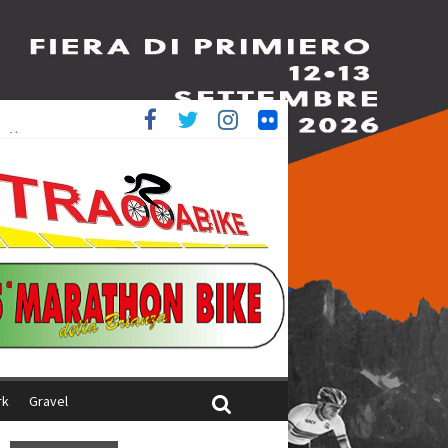
è 4^
ani
rk
Gravel