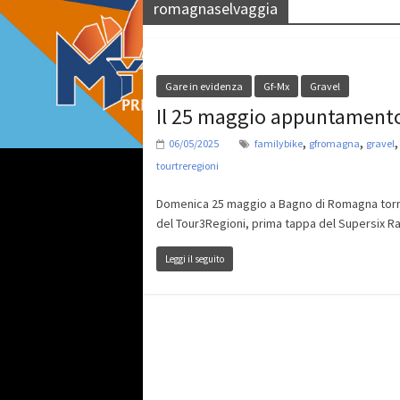
romagnaselvaggia
Gare in evidenza
Gf-Mx
Gravel
Il 25 maggio appuntamento
,
,
06/05/2025
familybike
gfromagna
gravel
tourtreregioni
Domenica 25 maggio a Bagno di Romagna torn
del Tour3Regioni, prima tappa del Supersix R
Leggi il seguito