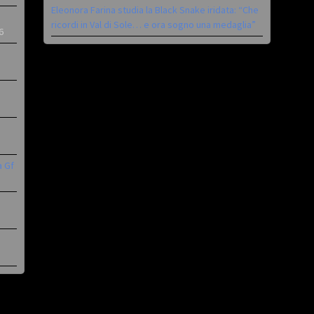
Eleonora Farina studia la Black Snake iridata: “Che
ricordi in Val di Sole… e ora sogno una medaglia”
6
a Gf