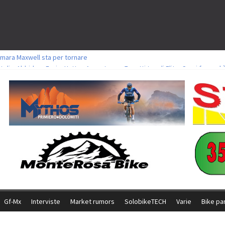
mara Maxwell sta per tornare
toli a Aldridge, Frei e Hutter. Argento per Zanotti tra gli Elite. Corvi fora ed 
ttorie per Ghibaudo, Grossmann e Gallis. Signorelli 5^ la migliore tra gli itali
ke della Brianza: l’ultima sfida agonistica di una leggendaria storia
l Team Relay firma il secondo argento azzurro a Monteceneri
Gf-Mx
Interviste
Market rumors
SolobikeTECH
Varie
Bike pa