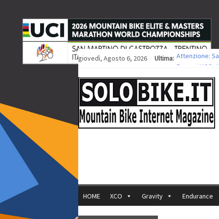
giovedì, Agosto 6, 2026
Ultima:
Attenzione: Sa
Europei XCO: ti
Europei XCO: vi
35ª Marathon Bi
Europei MTB: i
HOME
XCO
Gravity
Endurance