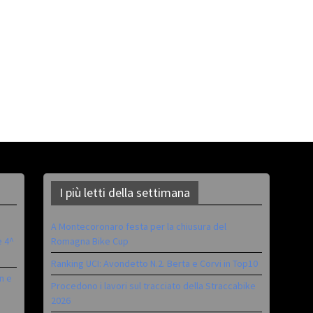
I più letti della settimana
A Montecoronaro festa per la chiusura del
è 4^
Romagna Bike Cup
Ranking UCI: Avondetto N.2. Berta e Corvi in Top10
n e
Procedono i lavori sul tracciato della Straccabike
2026