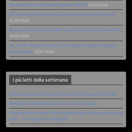
Europei MTB: a Juri Zanotti l’argento nell’XCC
30/07/2026
Il 6 settembre l’esordio di Coppa Toscana della Gf Pinocchio
31/07/2026
Situazione circuiti Contest360° dopo la Gran Fondo Marradi MTB
30/07/2026
“Au revoir” Monselice in Rosa. Il campionato italiano marathon
passa a Gallio
29/07/2026
I più letti della settimana
A Montecoronaro festa per la chiusura del Romagna Bike Cup
Ranking UCI: Avondetto N.2. Berta e Corvi in Top10
Eleonora Farina studia la Black Snake iridata: “Che ricordi in Val di
Sole… e ora sogno una medaglia”