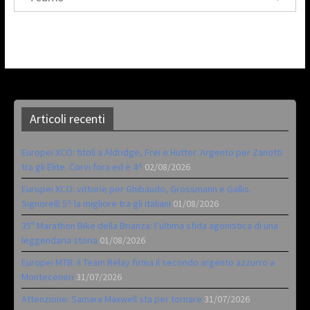
Articoli recenti
Europei XCO: titoli a Aldridge, Frei e Hutter. Argento per Zanotti
tra gli Elite. Corvi fora ed è 4^
02/08/2026
Europei XCO: vittorie per Ghibaudo, Grossmann e Gallis.
Signorelli 5^ la migliore tra gli italiani
01/08/2026
35ª Marathon Bike della Brianza: l’ultima sfida agonistica di una
leggendaria storia
01/08/2026
Europei MTB: il Team Relay firma il secondo argento azzurro a
Monteceneri
31/07/2026
Attenzione: Samara Maxwell sta per tornare
31/07/2026