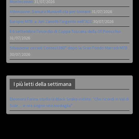
Monteceneri
31/07/2026
Attenzione: Samara Maxwell sta per tornare
31/07/2026
Europei MTB: a Juri Zanotti l’argento nell’XCC
30/07/2026
Il 6 settembre l’esordio di Coppa Toscana della Gf Pinocchio
31/07/2026
Situazione circuiti Contest360° dopo la Gran Fondo Marradi MTB
30/07/2026
I più letti della settimana
Eleonora Farina studia la Black Snake iridata: “Che ricordi in Val di
Sole… e ora sogno una medaglia”