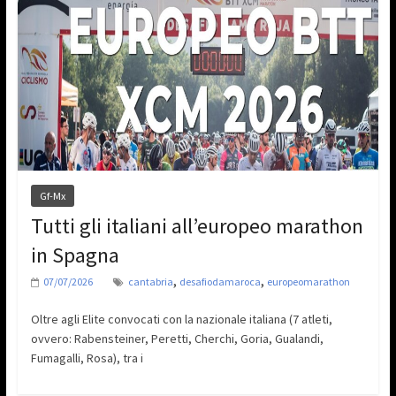
Gf-Mx
Tutti gli italiani all’europeo marathon
in Spagna
,
,
07/07/2026
cantabria
desafiodamaroca
europeomarathon
Oltre agli Elite convocati con la nazionale italiana (7 atleti,
ovvero: Rabensteiner, Peretti, Cherchi, Goria, Gualandi,
Fumagalli, Rosa), tra i