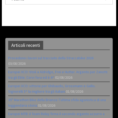
Articoli recenti
Procedono i lavori sul tracciato della Straccabike 2026
03/08/2026
Europei XCO: titoli a Aldridge, Frei e Hutter. Argento per Zanotti
tra gli Elite. Corvi fora ed è 4^
02/08/2026
Europei XCO: vittorie per Ghibaudo, Grossmann e Gallis.
Signorelli 5^ la migliore tra gli italiani
01/08/2026
35ª Marathon Bike della Brianza: l’ultima sfida agonistica di una
leggendaria storia
01/08/2026
Europei MTB: il Team Relay firma il secondo argento azzurro a